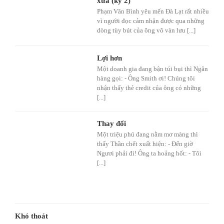
xưa (kỳ 2)
Phạm Văn Bình yêu mến Đà Lạt rất nhiều
vì người đọc cảm nhận được qua những
dòng tùy bút của ông vô vàn lưu [...]
Lợi hơn
Một doanh gia đang bận túi bụi thì Ngân
hàng gọi: - Ông Smith ơi! Chúng tôi
nhận thấy thẻ credit của ông có những
[...]
Thay đổi
Một triệu phú đang nằm mơ màng thì
thấy Thần chết xuất hiện: - Đến giờ
Ngươi phải đi! Ông ta hoảng hốt: - Tôi
[...]
Khó thoát