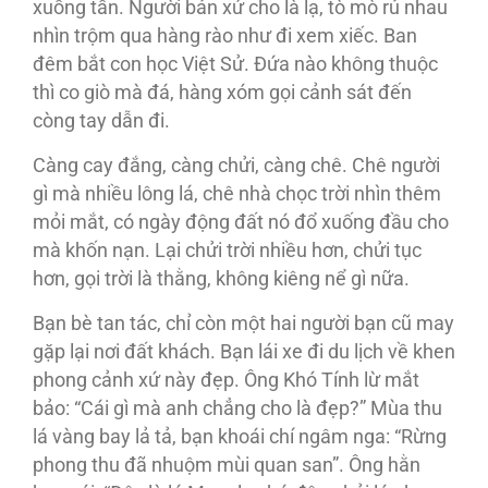
xuống tấn. Người bản xứ cho là lạ, tò mò rủ nhau
nhìn trộm qua hàng rào như đi xem xiếc. Ban
đêm bắt con học Việt Sử. Đứa nào không thuộc
thì co giò mà đá, hàng xóm gọi cảnh sát đến
còng tay dẫn đi.
Càng cay đắng, càng chửi, càng chê. Chê người
gì mà nhiều lông lá, chê nhà chọc trời nhìn thêm
mỏi mắt, có ngày động đất nó đổ xuống đầu cho
mà khốn nạn. Lại chửi trời nhiều hơn, chửi tục
hơn, gọi trời là thằng, không kiêng nể gì nữa.
Bạn bè tan tác, chỉ còn một hai người bạn cũ may
gặp lại nơi đất khách. Bạn lái xe đi du lịch về khen
phong cảnh xứ này đẹp. Ông Khó Tính lừ mắt
bảo: “Cái gì mà anh chẳng cho là đẹp?” Mùa thu
lá vàng bay lả tả, bạn khoái chí ngâm nga: “Rừng
phong thu đã nhuộm mùi quan san”. Ông hằn