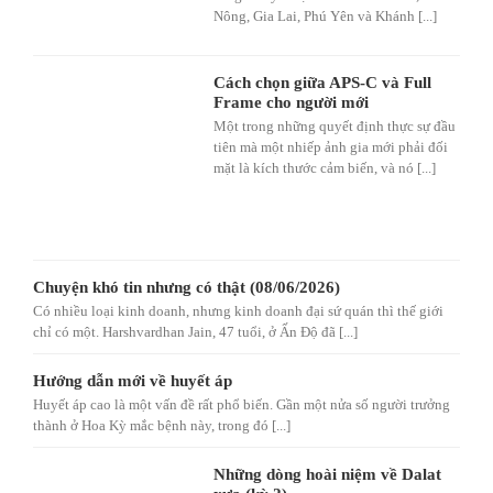
Nông, Gia Lai, Phú Yên và Khánh [...]
Cách chọn giữa APS-C và Full
Frame cho người mới
Một trong những quyết định thực sự đầu
tiên mà một nhiếp ảnh gia mới phải đối
mặt là kích thước cảm biến, và nó [...]
Chuyện khó tin nhưng có thật (08/06/2026)
Có nhiều loại kinh doanh, nhưng kinh doanh đại sứ quán thì thế giới
chỉ có một. Harshvardhan Jain, 47 tuổi, ở Ấn Độ đã [...]
Hướng dẫn mới về huyết áp
Huyết áp cao là một vấn đề rất phổ biến. Gần một nửa số người trưởng
thành ở Hoa Kỳ mắc bệnh này, trong đó [...]
Những dòng hoài niệm về Dalat