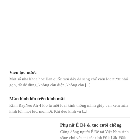
Viên lọc nước
Một số nhà khoa học Hàn quốc mới đây đã sáng chế viên lọc nước nhỏ
gọn, rất dễ dùng, không cần điện, không cần [...]
Màn hình lớn trên kính mắt
Kính RayNeo Air 4 Pro là một loại kính thông minh giúp bạn xem màn
hình lớn mọi lúc, mọi nơi. Khi đeo kính và [...]
Phụ nữ Ê Đê & tục cưới chồng
Cộng đồng người Ê Đê tại Việt Nam sinh
sống chủ yếu tại các tỉnh Đắk Lắk, Đắk