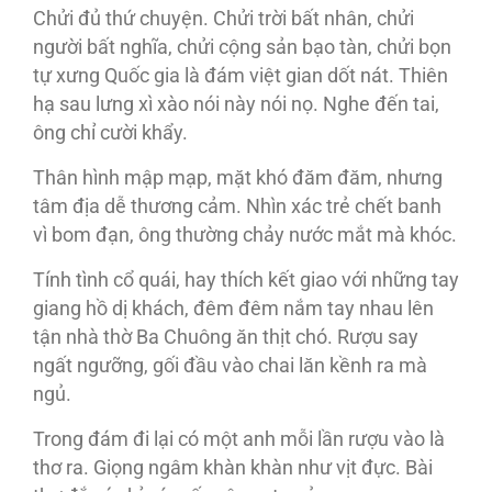
Chửi đủ thứ chuyện. Chửi trời bất nhân, chửi
người bất nghĩa, chửi cộng sản bạo tàn, chửi bọn
tự xưng Quốc gia là đám việt gian dốt nát. Thiên
hạ sau lưng xì xào nói này nói nọ. Nghe đến tai,
ông chỉ cười khẩy.
Thân hình mập mạp, mặt khó đăm đăm, nhưng
tâm địa dễ thương cảm. Nhìn xác trẻ chết banh
vì bom đạn, ông thường chảy nước mắt mà khóc.
Tính tình cổ quái, hay thích kết giao với những tay
giang hồ dị khách, đêm đêm nắm tay nhau lên
tận nhà thờ Ba Chuông ăn thịt chó. Rượu say
ngất ngưỡng, gối đầu vào chai lăn kềnh ra mà
ngủ.
Trong đám đi lại có một anh mỗi lần rượu vào là
thơ ra. Giọng ngâm khàn khàn như vịt đực. Bài