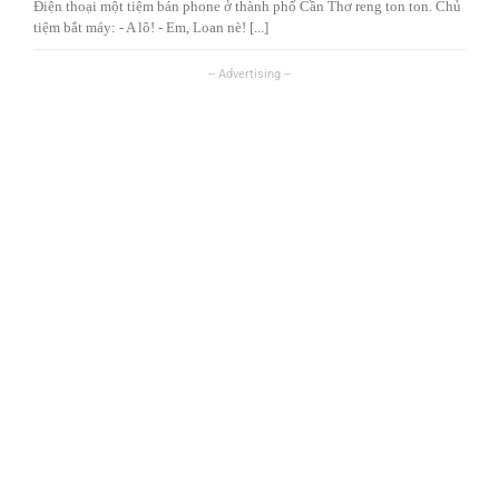
Điện thoại một tiệm bán phone ở thành phố Cần Thơ reng ton ton. Chủ
tiệm bắt máy: - A lô! - Em, Loan nè! [...]