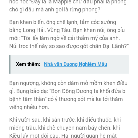
học nói: “Đây là lá Mapple chứ đâu phải lá phong
chó gì đâu mà anh gọi là rừng phong?”
Bạn khen biển, ông chê lạnh, tắm cóc sướng
bằng Long Hải, Vũng Tàu. Bạn khen núi, ông bỉu
môi: “Tôi lấy làm ngờ về cái thẩm mỹ của anh.
Núi trọc thế này so sao được gót chân Đại Lãnh?”
Xem thêm:
Nhà văn Duơng Nghiễm Mậu
Bạn ngượng, không còn dám mở mồm khen điều
gì. Bụng bảo dạ: “Bọn Đông Dương ta khối đứa bị
bệnh tâm thần” có ý thương xót mà lui tới thăm
viếng nhiều hơn.
Khi vườn sau, khi sân trước, khi điếu thuốc, khi
miếng trầu, khi chè chuyên năm bẩy chén, khi
Kiều lẩy một đôi câu. Hai người quan hệ mật