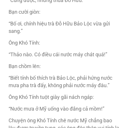
“Cũng được, nhưng thua Đỗ Hữu.”
Bạn cười giòn:
“Bố ơi, chính hiệu trà Đỗ Hữu Bảo Lộc vừa gửi
sang.”
Ông Khó Tính:
“Thảo nào. Có điều cái nước máy chát quá!”
Bạn chồm lên:
“Biết tính bố thích trà Bảo Lộc, phải hứng nước
mưa pha trà đấy, không phải nước máy đâu.”
Ông Khó Tính tuột giày gãi nách ngáp:
“Nước mưa ở Mỹ uống vào đắng cả mồm!”
Chuyện ông Khó Tính chê nước Mỹ chẳng bao
lâu được truyền tụng, các ông độc thân vui tính la