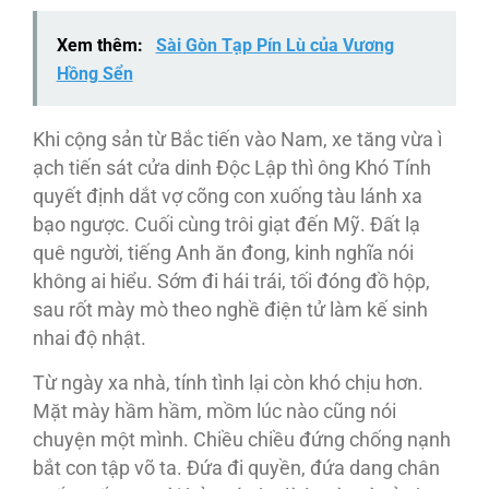
Xem thêm:
Sài Gòn Tạp Pín Lù của Vương
Hồng Sển
Khi cộng sản từ Bắc tiến vào Nam, xe tăng vừa ì
ạch tiến sát cửa dinh Độc Lập thì ông Khó Tính
quyết định dắt vợ cõng con xuống tàu lánh xa
bạo ngược. Cuối cùng trôi giạt đến Mỹ. Đất lạ
quê người, tiếng Anh ăn đong, kinh nghĩa nói
không ai hiểu. Sớm đi hái trái, tối đóng đồ hộp,
sau rốt mày mò theo nghề điện tử làm kế sinh
nhai độ nhật.
Từ ngày xa nhà, tính tình lại còn khó chịu hơn.
Mặt mày hầm hầm, mồm lúc nào cũng nói
chuyện một mình. Chiều chiều đứng chống nạnh
bắt con tập võ ta. Đứa đi quyền, đứa dang chân