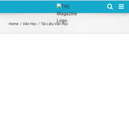
Skip
to
content
Home
/
Văn Học
/
Tài Liệu Văn Học