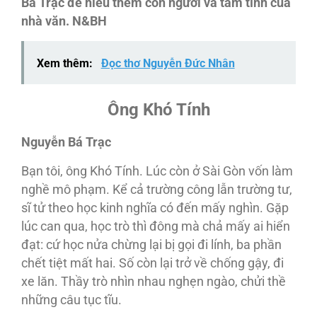
Bá Trạc để hiểu thêm con người và tâm tình của
nhà văn. N&BH
Xem thêm:
Đọc thơ Nguyễn Đức Nhân
Ông Khó Tính
Nguyễn Bá Trạc
Bạn tôi, ông Khó Tính. Lúc còn ở Sài Gòn vốn làm
nghề mô phạm. Kể cả trường công lẫn trường tư,
sĩ tử theo học kinh nghĩa có đến mấy nghìn. Gặp
lúc can qua, học trò thì đông mà chả mấy ai hiển
đạt: cứ học nửa chừng lại bị gọi đi lính, ba phần
chết tiệt mất hai. Số còn lại trở về chống gậy, đi
xe lăn. Thầy trò nhìn nhau nghẹn ngào, chửi thề
những câu tục tĩu.