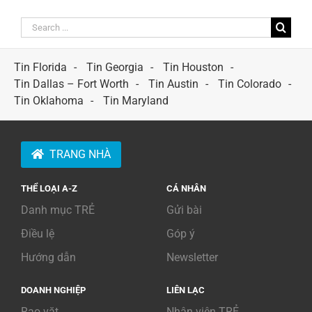
Search
for:
Tin Florida
Tin Georgia
Tin Houston
Tin Dallas – Fort Worth
Tin Austin
Tin Colorado
Tin Oklahoma
Tin Maryland
TRANG NHÀ
THỂ LOẠI A-Z
CÁ NHÂN
Danh mục TRẺ
Gửi bài
Điều lệ
Góp ý
Hướng dẫn
Newsletter
DOANH NGHIỆP
LIÊN LẠC
Rao vặt
Nhân viên TRẺ