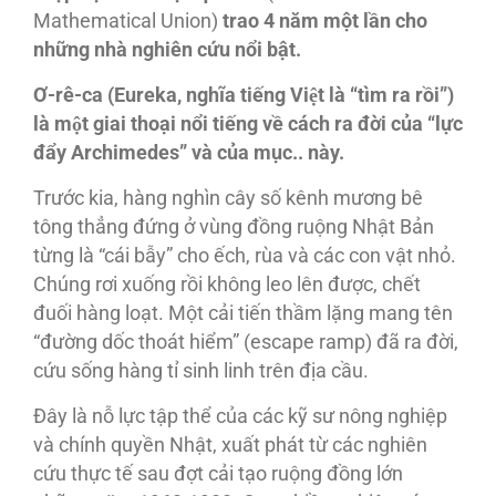
Mathematical Union)
trao 4 n
ăm m
ột l
ần cho
nh
ững nhà
nghiên
c
ứu n
ổi b
ật
.
Ơ-rê
-ca (Eureka, nghi
̃a tiê
́ng Viê
̣t la
̀ “ti
̀m ra rô
̀i
”)
la
̀ mô
̣t giai tho
ại n
ổi ti
ếng v
ề cách ra
đời c
ủa
“l
ực
đẩy Archimedes
” và
c
ủa m
ục.. này
.
Trước kia, hàng nghìn cây số kênh mương bê
tông thẳng đứng ở vùng đồng ruộng Nhật Bản
từng là “cái bẫy” cho ếch, rùa và các con vật nhỏ.
Chúng rơi xuống rồi không leo lên được, chết
đuối hàng loạt. Một cải tiến thầm lặng mang tên
“đường dốc thoát hiểm” (escape ramp) đã ra đời,
cứu sống hàng tỉ sinh linh trên địa cầu.
Đây là nỗ lực tập thể của các kỹ sư nông nghiệp
và chính quyền Nhật, xuất phát từ các nghiên
cứu thực tế sau đợt cải tạo ruộng đồng lớn