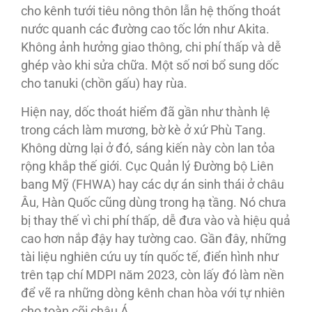
cho kênh tưới tiêu nông thôn lẫn hệ thống thoát
nước quanh các đường cao tốc lớn như Akita.
Không ảnh hưởng giao thông, chi phí thấp và dễ
ghép vào khi sửa chữa. Một số nơi bổ sung dốc
cho tanuki (chồn gấu) hay rùa.
Hiện nay, dốc thoát hiểm đã gần như thành lệ
trong cách làm mương, bờ kè ở xứ Phù Tang.
Không dừng lại ở đó, sáng kiến này còn lan tỏa
rộng khắp thế giới. Cục Quản lý Đường bộ Liên
bang Mỹ (FHWA) hay các dự án sinh thái ở châu
Âu, Hàn Quốc cũng dùng trong hạ tầng. Nó chưa
bị thay thế vì chi phí thấp, dễ đưa vào và hiệu quả
cao hơn nắp đậy hay tường cao. Gần đây, những
tài liệu nghiên cứu uy tín quốc tế, điển hình như
trên tạp chí MDPI năm 2023, còn lấy đó làm nền
để vẽ ra những dòng kênh chan hòa với tự nhiên
cho toàn cõi châu Á.