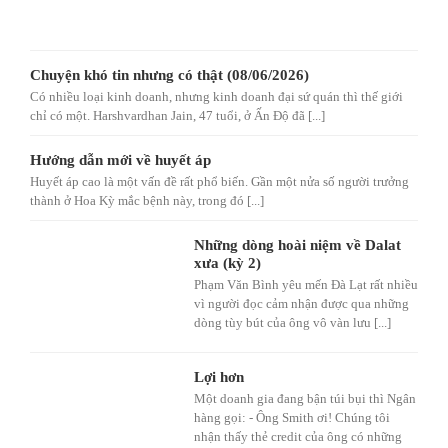
Chuyện khó tin nhưng có thật (08/06/2026)
Có nhiều loại kinh doanh, nhưng kinh doanh đại sứ quán thì thế giới
chỉ có một. Harshvardhan Jain, 47 tuổi, ở Ấn Độ đã [...]
Hướng dẫn mới về huyết áp
Huyết áp cao là một vấn đề rất phổ biến. Gần một nửa số người trưởng
thành ở Hoa Kỳ mắc bệnh này, trong đó [...]
Những dòng hoài niệm về Dalat
xưa (kỳ 2)
Phạm Văn Bình yêu mến Đà Lạt rất nhiều
vì người đọc cảm nhận được qua những
dòng tùy bút của ông vô vàn lưu [...]
Lợi hơn
Một doanh gia đang bận túi bụi thì Ngân
hàng gọi: - Ông Smith ơi! Chúng tôi
nhận thấy thẻ credit của ông có những