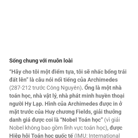
Sống chung với muôn loài
“Hãy
cho tôi
m
ột
đi
ểm t
ựa, tôi
s
ẽ nh
ấc b
ổng trái
đất lên
” là
câu
nói
n
ổi ti
ếng c
ủa Archimedes
(287-212 trước Công Nguyên)
. Ổ
ng là
m
ột nhà
toán
h
ọc, nhà
v
ật lý
, nhà
phát
minh huyê
̀n thoa
̣i
ng
ười Hy L
ạp. Hình c
ủa Archimedes
được in
ở
m
ặt tr
ước c
ủa Huy ch
ương Fields, gi
ải th
ưởng
danh gia
́ được coi là
“Nobel Toán
h
ọc
”
(vì giải
Nobel không bao gồm lĩnh vực toán học)
, đượ
c
Hi
ệp h
ội Toán
h
ọc qu
ốc t
ế
(IMU: International