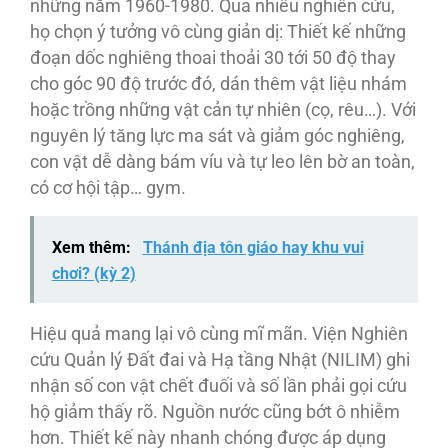
những năm 1960-1980. Qua nhiều nghiên cứu,
họ chọn ý tưởng vô cùng giản dị: Thiết kế những
đoạn dốc nghiêng thoai thoải 30 tới 50 độ thay
cho góc 90 độ trước đó, dán thêm vật liệu nhám
hoặc trồng những vật cản tự nhiên (cọ, rêu…). Với
nguyên lý tăng lực ma sát và giảm góc nghiêng,
con vật dễ dàng bám víu và tự leo lên bờ an toàn,
có cơ hội tập… gym.
Xem thêm:
Thánh địa tôn giáo hay khu vui
chơi? (kỳ 2)
Hiệu quả mang lại vô cùng mĩ mãn. Viện Nghiên
cứu Quản lý Đất đai và Hạ tầng Nhật (NILIM) ghi
nhận số con vật chết đuối và số lần phải gọi cứu
hộ giảm thấy rõ. Nguồn nước cũng bớt ô nhiễm
hơn. Thiết kế này nhanh chóng được áp dụng