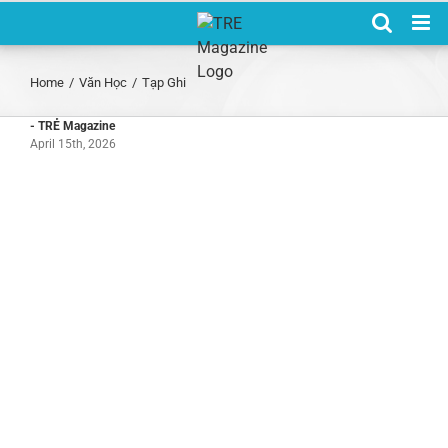
Skip
to
content
Home
/
Văn Học
/
Tạp Ghi
- TRẺ Magazine
April 15th, 2026