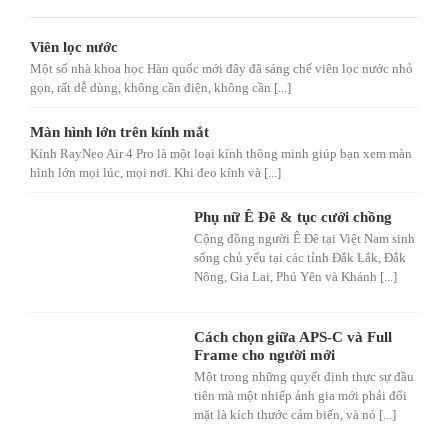
Viên lọc nước
Một số nhà khoa học Hàn quốc mới đây đã sáng chế viên lọc nước nhỏ
gọn, rất dễ dùng, không cần điện, không cần [...]
Màn hình lớn trên kính mắt
Kính RayNeo Air 4 Pro là một loại kính thông minh giúp bạn xem màn
hình lớn mọi lúc, mọi nơi. Khi đeo kính và [...]
Phụ nữ Ê Đê & tục cưới chồng
Cộng đồng người Ê Đê tại Việt Nam sinh
sống chủ yếu tại các tỉnh Đắk Lắk, Đắk
Nông, Gia Lai, Phú Yên và Khánh [...]
Cách chọn giữa APS-C và Full
Frame cho người mới
Một trong những quyết định thực sự đầu
tiên mà một nhiếp ảnh gia mới phải đối
mặt là kích thước cảm biến, và nó [...]