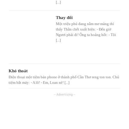
[...]
Thay đổi
Một triệu phú đang nằm mơ màng thì
thấy Thần chết xuất hiện: - Đến giờ
Ngươi phải đi! Ông ta hoảng hốt: - Tôi
[...]
Khó thoát
Điện thoại một tiệm bán phone ở thành phố Cần Thơ reng ton ton. Chủ
tiệm bắt máy: - A lô! - Em, Loan nè! [...]