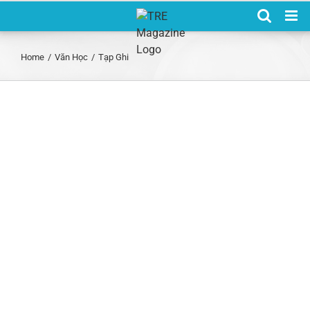
Skip
to
content
Home
/
Văn Học
/
Tạp Ghi