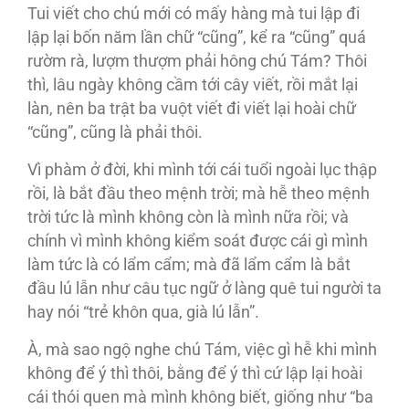
Tui viết cho chú mới có mấy hàng mà tui lập đi
lập lại bốn năm lần chữ “cũng”, kể ra “cũng” quá
rườm rà, lượm thượm phải hông chú Tám? Thôi
thì, lâu ngày không cầm tới cây viết, rồi mắt lại
làn, nên ba trật ba vuột viết đi viết lại hoài chữ
“cũng”, cũng là phải thôi.
Vì phàm ở đời, khi mình tới cái tuổi ngoài lục thập
rồi, là bắt đầu theo mệnh trời; mà hễ theo mệnh
trời tức là mình không còn là mình nữa rồi; và
chính vì mình không kiểm soát được cái gì mình
làm tức là có lẩm cẩm; mà đã lẩm cẩm là bắt
đầu lú lẫn như câu tục ngữ ở làng quê tui người ta
hay nói “trẻ khôn qua, già lú lẫn”.
À, mà sao ngộ nghe chú Tám, việc gì hễ khi mình
không để ý thì thôi, bằng để ý thì cứ lập lại hoài
cái thói quen mà mình không biết, giống như “ba