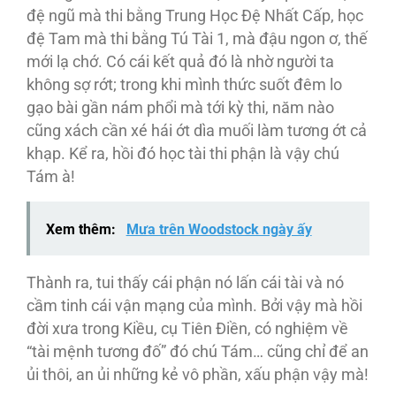
đệ ngũ mà thi bằng Trung Học Đệ Nhất Cấp, học
đệ Tam mà thi bằng Tú Tài 1, mà đậu ngon ơ, thế
mới lạ chớ. Có cái kết quả đó là nhờ người ta
không sợ rớt; trong khi mình thức suốt đêm lo
gạo bài gần nám phổi mà tới kỳ thi, năm nào
cũng xách cần xé hái ớt dìa muối làm tương ớt cả
khạp. Kể ra, hồi đó học tài thi phận là vậy chú
Tám à!
Xem thêm:
Mưa trên Woodstock ngày ấy
Thành ra, tui thấy cái phận nó lấn cái tài và nó
cầm tinh cái vận mạng của mình. Bởi vậy mà hồi
đời xưa trong Kiều, cụ Tiên Điền, có nghiệm về
“tài mệnh tương đố” đó chú Tám… cũng chỉ để an
ủi thôi, an ủi những kẻ vô phần, xấu phận vậy mà!