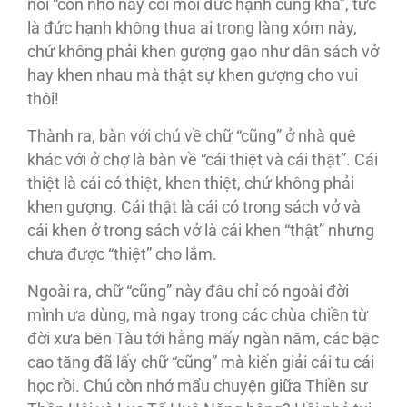
nói “con nhỏ này coi mòi đức hạnh cũng khá”, tức
là đức hạnh không thua ai trong làng xóm này,
chứ không phải khen gượng gạo như dân sách vở
hay khen nhau mà thật sự khen gượng cho vui
thôi!
Thành ra, bàn với chú về chữ “cũng” ở nhà quê
khác với ở chợ là bàn về “cái thiệt và cái thật”. Cái
thiệt là cái có thiệt, khen thiệt, chứ không phải
khen gượng. Cái thật là cái có trong sách vở và
cái khen ở trong sách vở là cái khen “thật” nhưng
chưa được “thiệt” cho lắm.
Ngoài ra, chữ “cũng” này đâu chỉ có ngoài đời
mình ưa dùng, mà ngay trong các chùa chiền từ
đời xưa bên Tàu tới hằng mấy ngàn năm, các bậc
cao tăng đã lấy chữ “cũng” mà kiến giải cái tu cái
học rồi. Chú còn nhớ mẩu chuyện giữa Thiền sư