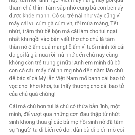
thăm chú thím Tám sắp nhỏ cùng bà con bên ấy
được khỏe mạnh. Có sự trễ nải như vậy cũng vì
mấy cái vụ cúm gà cúm vịt, rồi mùa màng, Tết
nhứt, trăm thứ bề bộn mà cái làm cho tui ngại
nhất khi ngồi vào bàn viết thơ cho chú là tâm
thần nó ê ẩm quá mạng! Ê ẩm vì tuổi mình tới cái
độ gọi là già nua rồi mà nhớ đến chú nay cũng
không còn trẻ trung gì nữa! Anh em mình dù bà
con cô cậu mấy đời nhưng nhớ đến năm lần chú
để bác sĩ cả Mỹ lẫn Việt Nam mổ banh cái bao tử
vọc chơi khơi khơi, tui thấy thương cho cái bao tử
của chú quá chừng!
Cái mà chú hơn tui là chú có thừa bản lĩnh, một
mình, để vượt qua những cơn đau thập tử nhứt
sinh không thua gì các bà mẹ hồi sinh nở đã tâm
sự “người ta đi biển có đôi, đàn bà đi biển mồ côi