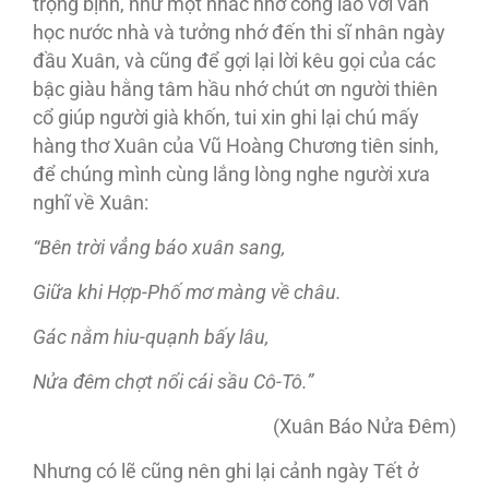
trọng bịnh, như một nhắc nhở công lao với văn
học nước nhà và tưởng nhớ đến thi sĩ nhân ngày
đầu Xuân, và cũng để gợi lại lời kêu gọi của các
bậc giàu hằng tâm hầu nhớ chút ơn người thiên
cổ giúp người già khốn, tui xin ghi lại chú mấy
hàng thơ Xuân của Vũ Hoàng Chương tiên sinh,
để chúng mình cùng lắng lòng nghe người xưa
nghĩ về Xuân:
“Bên trời vẳng báo xuân sang,
Giữa khi Hợp-Phố mơ màng về châu.
Gác nằm hiu-quạnh bấy lâu,
Nửa đêm chợt nổi cái sầu Cô-Tô.”
(Xuân Báo Nửa Đêm)
Nhưng có lẽ cũng nên ghi lại cảnh ngày Tết ở