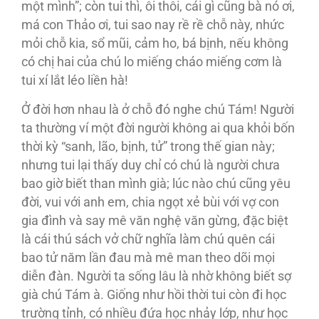
một mình”; còn tui thì, ôi thôi, cái gì cũng bà nó ơi,
má con Thảo ơi, tui sao nay rề rề chỗ này, nhức
mỏi chỗ kia, sổ mũi, cảm ho, bá bịnh, nếu không
có chị hai của chú lo miếng cháo miếng cơm là
tui xí lắt léo liền hà!
Ở đời hơn nhau là ở chỗ đó nghe chú Tám! Người
ta thường ví một đời người không ai qua khỏi bốn
thời kỳ “sanh, lão, bịnh, tử” trong thế gian này;
nhưng tui lại thấy duy chỉ có chú là người chưa
bao giờ biết than mình già; lúc nào chú cũng yêu
đời, vui với anh em, chia ngọt xẻ bùi với vợ con
gia đình và say mê văn nghệ văn gừng, đặc biệt
là cái thú sách vở chữ nghĩa làm chú quên cái
bao tử năm lần đau mà mê man theo dõi mọi
diễn đàn. Người ta sống lâu là nhờ không biết sợ
già chú Tám à. Giống như hồi thời tui còn đi học
trường tỉnh, có nhiều đứa học nhảy lớp, như học