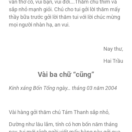
vần thơ cổ, vui bạn, vui đời….Thăm chú thím và
sắp nhỏ mạnh giỏi. Chú cho tui gởi lời thăm mấy
thầy bữa trước gởi lời thăm tui với lời chúc mừng
mọi người nhàn hạ, an vui.
Nay thư,
Hai Trầu
Vài ba chữ “cũng”
Kinh xáng Bốn Tổng ngày… tháng 03 năm 2004
Vài hàng gởi thăm chú Tám Thanh sắp nhỏ,
Dường như lâu lắm, tính có hơn bốn năm tháng
nay, tui mới rảnh ngồi viết mấy hàng này gởi qua