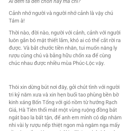
Ai đem ta đến chốn này mà chi?”
Cảnh nhớ người và người nhớ cảnh là vậy chú
Tám à!
Thời nào, đời nào, người với cảnh, cảnh với người
luôn gắn bó mật thiết lắm, khó ai có thể cắt rời ra
được. Và bắt chước tiền nhân, tui muốn nâng ly
rượu cùng chú và bằng hữu chốn xa để cùng
chúc nhau được nhiều mùa Phúc-Lộc vậy.
Thôi xin dừng bút nơi đây, gởi chút tình với người
tri kỷ năm xưa và xin hẹn buổi tao phùng bền bờ
kinh xáng Bốn Tổng với gió nồm từ hướng Rạch
Giá, Hà Tiên thổi mát một vùng ruộng đồng bát
ngát bao la bất tận, để anh em mình có dịp nhâm
nhi vài ly rượu nếp thiệt ngon mà ngâm nga mấy