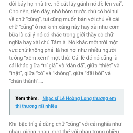
đời bảy họ nhà tre, hễ cất lấy gánh nó đè lên vai”.
Cho nên, tiện đây, nhớ hôm trước chú có hỏi tui
về chữ “cũng”, tui cũng muốn bàn với chú về cái
chữ “cũng” ở nơi kinh xáng này hay xài như cơm
bữa là cái ý nó có khác trong giới thầy cô chữ
nghĩa hay xài chú Tám à. Nó khác một trời một
vực chứ không phải là hơi hơi như nhiều người
tưởng “xêm xêm” một thứ. Cái lẽ đó nó cũng là
cái khác giữa “trí giả” và “dân dã”, giữa “thiệt” và
“thật”, giữa “có” và “không”, giữa “đãi bôi” và
“chân thành”….
Xem thêm:
Nhạc sĩ Lê Hoàng Long thương em
thì thương rất nhiều
Khi bậc trí giả dùng chữ “cũng” với cái nghĩa như
nhau, giống nhau, một thể với nhau trong nhiều