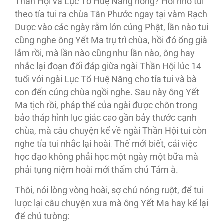
Thần Hội và Lục Tổ Huệ Năng hông? Hồi nhỏ tui
theo tía tui ra chùa Tân Phước ngay tại vàm Rạch
Dược vào các ngày rằm lớn cúng Phật, lần nào tui
cũng nghe ông Yết Ma trụ trì chùa, hồi đó ổng già
lắm rồi, mà lần nào cũng như lần nào, ông hay
nhắc lại đoạn đối đáp giữa ngài Thần Hội lúc 14
tuổi với ngài Lục Tổ Huệ Năng cho tía tui và bà
con đến cúng chùa ngồi nghe. Sau này ông Yết
Ma tịch rồi, pháp thể của ngài được chôn trong
bảo tháp hình lục giác cao gần bảy thước cạnh
chùa, mà câu chuyện kể về ngài Thần Hội tui còn
nghe tía tui nhắc lại hoài. Thế mới biết, cái việc
học đạo không phải học một ngày một bữa mà
phải tụng niệm hoài mới thấm chú Tám à.
Thôi, nói lòng vòng hoài, sợ chú nóng ruột, để tui
lược lại câu chuyện xưa mà ông Yết Ma hay kể lại
để chú tường: