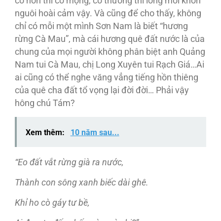
có hồn thì có mộng, có thương thì lòng mới khôn
nguôi hoài cảm vậy. Và cũng để cho thấy, không
chỉ có mỗi một mình Sơn Nam là biết “hương
rừng Cà Mau”, mà cái hương quê đất nước là của
chung của mọi người không phân biệt anh Quảng
Nam tui Cà Mau, chị Long Xuyên tui Rạch Giá…Ai
ai cũng có thể nghe văng vẳng tiếng hồn thiêng
của quê cha đất tổ vọng lại đời đời… Phải vậy
hông chú Tám?
Xem thêm:
10 năm sau...
“Eo đất vắt rừng già ra nước,
Thành con sông xanh biếc dài ghê.
Khỉ ho cò gáy tư bề,