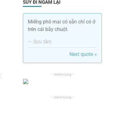
SUY ĐI NGẪM LẠI
Miếng phô mai có sẵn chỉ có ở
trên cái bẫy chuột.
—
Sưu tầm
Next quote »
t