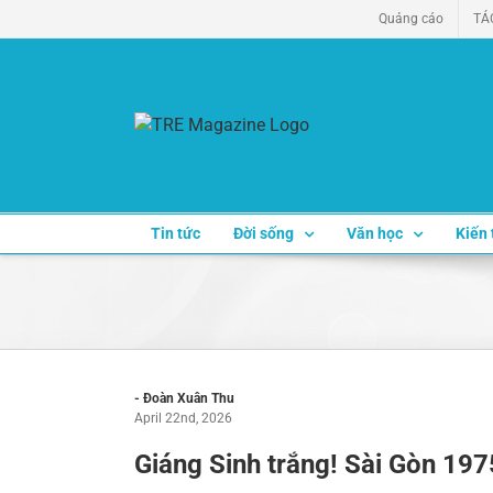
Skip
Quảng cáo
TÁ
to
content
Tin tức
Đời sống
Văn học
Kiến 
- Đoàn Xuân Thu
April 22nd, 2026
Giáng Sinh trắng! Sài Gòn 197