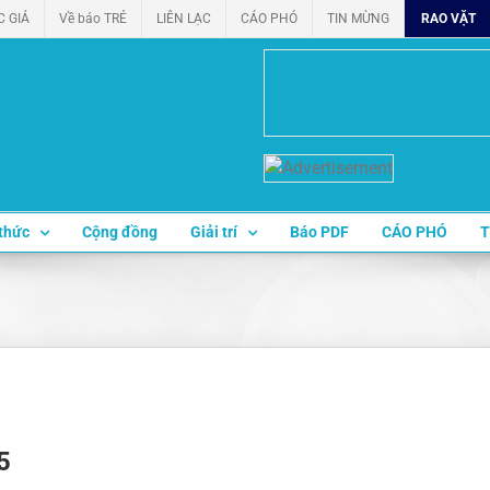
C GIẢ
Về báo TRẺ
LIÊN LẠC
CÁO PHÓ
TIN MỪNG
RAO VẶT
thức
Cộng đồng
Giải trí
Báo PDF
CÁO PHÓ
T
5