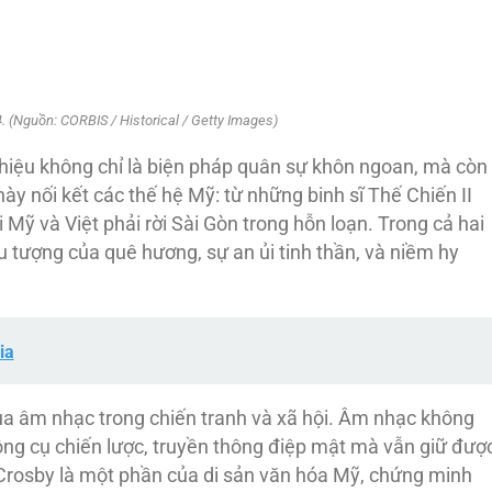
. (Nguồn: CORBIS / Historical / Getty Images)
hiệu không chỉ là biện pháp quân sự khôn ngoan, mà còn
ày nối kết các thế hệ Mỹ: từ những binh sĩ Thế Chiến II
Mỹ và Việt phải rời Sài Gòn trong hỗn loạn. Trong cả hai
u tượng của quê hương, sự an ủi tinh thần, và niềm hy
ia
a âm nhạc trong chiến tranh và xã hội. Âm nhạc không
công cụ chiến lược, truyền thông điệp mật mà vẫn giữ đượ
 Crosby là một phần của di sản văn hóa Mỹ, chứng minh