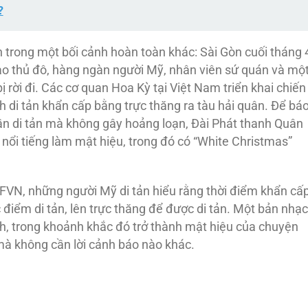
?
n trong một bối cảnh hoàn toàn khác: Sài Gòn cuối tháng 
o thủ đô, hàng ngàn người Mỹ, nhân viên sứ quán và mộ
ị rời đi. Các cơ quan Hoa Kỳ tại Việt Nam triển khai chiến
h di tản khẩn cấp bằng trực thăng ra tàu hải quân. Để bá
ần di tản mà không gây hoảng loạn, Đài Phát thanh Quân
nổi tiếng làm mật hiệu, trong đó có “White Christmas”
AFVN, những người Mỹ di tản hiểu rằng thời điểm khẩn cấ
 điểm di tản, lên trực thăng để được di tản. Một bản nhạc
ình, trong khoảnh khắc đó trở thành mật hiệu của chuyện
 mà không cần lời cảnh báo nào khác.