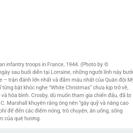
n infantry troops in France, 1944. (Photo by ©
gày sau buổi diễn tại Lorraine, những người lính này bướ
ge – trận đánh lớn nhất và đẫm máu nhất của Quân đội M
sĩ từng bật khóc nghe “White Christmas” chưa kịp trở về,
o và hòa bình. Crosby, dù muốn tham gia chiến đấu, đã bị
e C. Marshall khuyên rằng ông nên “gây quỹ và nâng cao
chi phí để đến các điểm nóng, trò chuyện, ăn uống, sống
ấm của quê hương.