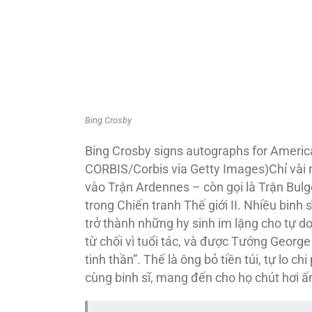
Bing Crosby
Bing Crosby signs autographs for America
CORBIS/Corbis via Getty Images)Chỉ vài n
vào Trận Ardennes – còn gọi là Trận Bul
trong Chiến tranh Thế giới II. Nhiều binh 
trở thành những hy sinh im lặng cho tự d
từ chối vì tuổi tác, và được Tướng Georg
tinh thần”. Thế là ông bỏ tiền túi, tự lo 
cùng binh sĩ, mang đến cho họ chút hơi 