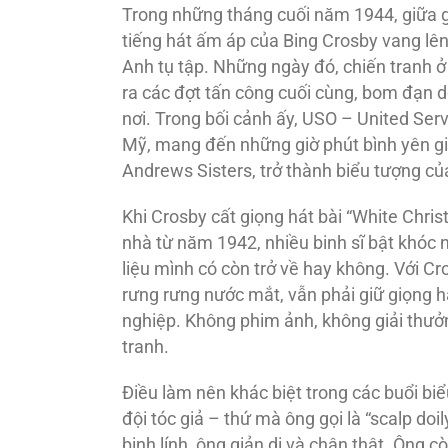
Trong những tháng cuối năm 1944, giữa g
tiếng hát ấm áp của Bing Crosby vang lên
Anh tụ tập. Những ngày đó, chiến tranh ở
ra các đợt tấn công cuối cùng, bom đạn d
nơi. Trong bối cảnh ấy, USO – United Serv
Mỹ, mang đến những giờ phút bình yên gi
Andrews Sisters, trở thành biểu tượng của
Khi Crosby cất giọng hát bài “White Chris
nhà từ năm 1942, nhiều binh sĩ bật khóc n
liệu mình có còn trở về hay không. Với Cr
rưng rưng nước mắt, vẫn phải giữ giọng h
nghiệp. Không phim ảnh, không giải thưởn
tranh.
Điều làm nên khác biệt trong các buổi biể
đội tóc giả – thứ mà ông gọi là “scalp doi
binh lính, ông giản dị và chân thật. Ông