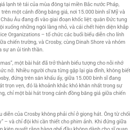
iá lạnh tê tái của mùa đông tại miền Bắc nước Pháp,
 trên một cánh đồng băng giá, nơi 15.000 binh sĩ Mỹ và
 Châu Âu đang đi vào giai đoạn khốc liệt: quân Đức tung
ội xuống những ngôi làng nhỏ, và cái chết hiện diện khắp
ice Organizations – tổ chức các buổi biểu diễn cho lính
ữa chiến trường, và Crosby, cùng Dinah Shore và nhóm
 sự an ủi tinh thần.
tmas”, một bài hát đã trở thành biểu tượng cho nỗi nhớ
ức nở. Nhiều người chưa từng gặp lại gia đình, không biế
osby, đứng trên sân khấu ấy, giữa 15.000 binh sĩ đang
át trọn vẹn, đó là khoảnh khắc khó khăn nhất trong sự
g, chỉ một bài hát trong cánh đồng băng giá giữa chiến
u diễn của Crosby không phải chỉ ở giọng hát. Ông từ chối
ly” – và chỉ đội khi cần thiết cho phim ảnh. Khi đứng giữa
 còn kiên quyết rằng hàng ghế đầu không dành cho sĩ quan