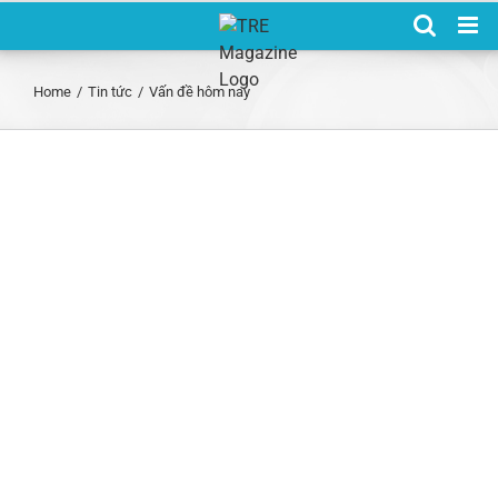
Skip
to
content
Home
/
Tin tức
/
Vấn đề hôm nay