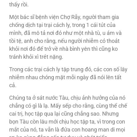
thấy rồi.
Một bác sĩ bệnh viện Chợ Rẫy, người tham gia
chống dịch tại trại cách ly, trong 1 cái tút của
mình, đã mô tả nơi đó như một nhà tù, u ám và
tồi tệ, anh cho rằng, nếu người nhiễm có thoát
khỏi nơi đó để trở về nhà bình yên thì cũng ko
tránh khỏi xì trét nặng.
Trong các trại cách ly tập trung đó, các con số lây
nhiễm nhau chóng mặt mỗi ngày đã nói lên tất
cả.
Chúng ta ở sát nước Tàu, chịu ảnh hưởng của nó
chẳng có gì là lạ. Mấy sếp cho rằng, cùng thể chế
cai trị, học tập qua lại cũng chẳng sao. Nhưng
bọn Tàu còn lâu mới chịu học tập ta, vì trong con
mắt của nó, ta vẫn là đứa con hoang man di mọi