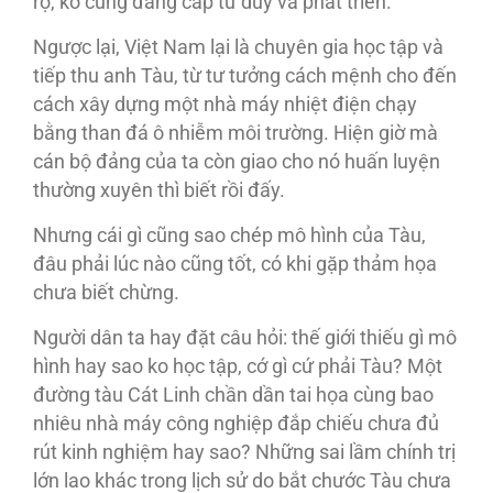
rợ, ko cùng đẳng cấp tư duy và phát triển.
Ngược lại, Việt Nam lại là chuyên gia học tập và
tiếp thu anh Tàu, từ tư tưởng cách mệnh cho đến
cách xây dựng một nhà máy nhiệt điện chạy
bằng than đá ô nhiễm môi trường. Hiện giờ mà
cán bộ đảng của ta còn giao cho nó huấn luyện
thường xuyên thì biết rồi đấy.
Nhưng cái gì cũng sao chép mô hình của Tàu,
đâu phải lúc nào cũng tốt, có khi gặp thảm họa
chưa biết chừng.
Người dân ta hay đặt câu hỏi: thế giới thiếu gì mô
hình hay sao ko học tập, cớ gì cứ phải Tàu? Một
đường tàu Cát Linh chần dần tai họa cùng bao
nhiêu nhà máy công nghiệp đắp chiếu chưa đủ
rút kinh nghiệm hay sao? Những sai lầm chính trị
lớn lao khác trong lịch sử do bắt chước Tàu chưa