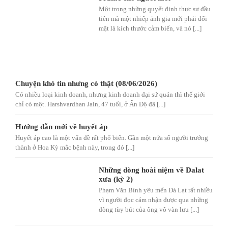
Một trong những quyết định thực sự đầu
tiên mà một nhiếp ảnh gia mới phải đối
mặt là kích thước cảm biến, và nó [...]
Chuyện khó tin nhưng có thật (08/06/2026)
Có nhiều loại kinh doanh, nhưng kinh doanh đại sứ quán thì thế giới
chỉ có một. Harshvardhan Jain, 47 tuổi, ở Ấn Độ đã [...]
Hướng dẫn mới về huyết áp
Huyết áp cao là một vấn đề rất phổ biến. Gần một nửa số người trưởng
thành ở Hoa Kỳ mắc bệnh này, trong đó [...]
Những dòng hoài niệm về Dalat
xưa (kỳ 2)
Phạm Văn Bình yêu mến Đà Lạt rất nhiều
vì người đọc cảm nhận được qua những
dòng tùy bút của ông vô vàn lưu [...]