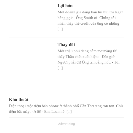
Lợi hơn
Một doanh gia đang bận túi bụi thì Ngân
hàng gọi: - Ông Smith ơi! Chúng tôi
nhận thấy thẻ credit của ông có những
[...]
Thay đổi
Một triệu phú đang nằm mơ màng thì
thấy Thần chết xuất hiện: - Đến giờ
Ngươi phải đi! Ông ta hoảng hốt: - Tôi
[...]
Khó thoát
Điện thoại một tiệm bán phone ở thành phố Cần Thơ reng ton ton. Chủ
tiệm bắt máy: - A lô! - Em, Loan nè! [...]