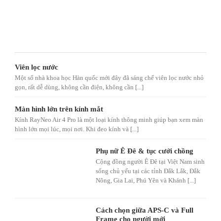
Viên lọc nước
Một số nhà khoa học Hàn quốc mới đây đã sáng chế viên lọc nước nhỏ
gọn, rất dễ dùng, không cần điện, không cần [...]
Màn hình lớn trên kính mắt
Kính RayNeo Air 4 Pro là một loại kính thông minh giúp bạn xem màn
hình lớn mọi lúc, mọi nơi. Khi đeo kính và [...]
Phụ nữ Ê Đê & tục cưới chồng
Cộng đồng người Ê Đê tại Việt Nam sinh
sống chủ yếu tại các tỉnh Đắk Lắk, Đắk
Nông, Gia Lai, Phú Yên và Khánh [...]
Cách chọn giữa APS-C và Full
Frame cho người mới