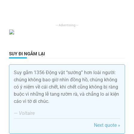
SUY ĐI NGẪM LẠI
Suy gẫm 1356 Động vật “sướng” hơn loài người:
chúng không bao giờ nhìn đồng hồ, chúng không
có ý niệm về cái chết, khi chết cũng không bị ràng
buộc vì những lễ tang rườm rà, và chẳng lo ai kiện
cáo vì tờ di chúc.
—
Voltaire
Next quote »