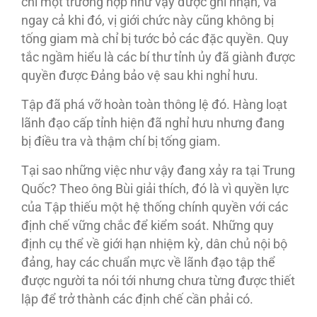
chỉ một trường hợp như vậy được ghi nhận, và
ngay cả khi đó, vị giới chức này cũng không bị
tống giam mà chỉ bị tước bỏ các đặc quyền. Quy
tắc ngầm hiểu là các bí thư tỉnh ủy đã giành được
quyền được Đảng bảo vệ sau khi nghỉ hưu.
Tập đã phá vỡ hoàn toàn thông lệ đó. Hàng loạt
lãnh đạo cấp tỉnh hiện đã nghỉ hưu nhưng đang
bị điều tra và thậm chí bị tống giam.
Tại sao những việc như vậy đang xảy ra tại Trung
Quốc? Theo ông Bùi giải thích, đó là vì quyền lực
của Tập thiếu một hệ thống chính quyền với các
định chế vững chắc để kiểm soát. Những quy
định cụ thể về giới hạn nhiệm kỳ, dân chủ nội bộ
đảng, hay các chuẩn mực về lãnh đạo tập thể
được người ta nói tới nhưng chưa từng được thiết
lập để trở thành các định chế cần phải có.