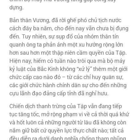
dựng.
Bản thân Vương, đã rời ghế phó chủ tịch nước
cách đây ba năm, cho đến nay vẫn chưa bị đụng
đến. Tuy nhiên, sự sụp đổ của nhóm thân tín
quanh ông ta phản ánh một xu hướng rộng lớn
hơn sau hơn một thập niên cầm quyền của Tập.
Hiện nay, hiếm có tuần nào trôi qua mà bộ máy
kỷ luật của Bắc Kinh không “xử lý” thêm một giới
chức cấp cao nào đó – từ các chỉ huy quân sự,
các giới chức hành chính dân sự cho đến những
cựu lãnh đạo đảng cấp tỉnh đã nghỉ hưu.
Chiến dịch thanh trừng của Tập vẫn đang tiếp
tục tăng tốc, mở rộng phạm vi về cả thời quá khứ
và hốt luôn cả những người từ lâu đã không còn
nắm giữ bất cứ quyền lực thực chất nào; tất cả
đều diễn ra dưới danh nghĩa chống tham nhũng.