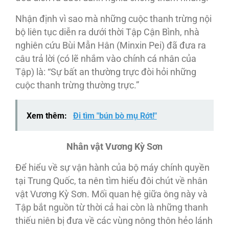
Nhận định vì sao mà những cuộc thanh trừng nội
bộ liên tục diễn ra dưới thời Tập Cận Bình, nhà
nghiên cứu Bùi Mẫn Hân (Minxin Pei) đã đưa ra
câu trả lời (có lẽ nhắm vào chính cá nhân của
Tập) là: “Sự bất an thường trực đòi hỏi những
cuộc thanh trừng thường trực.”
Xem thêm:
Đi tìm "bún bò mụ Rớt!"
Nhân vật
Vương Kỳ Sơn
Để hiểu về sự vận hành của bộ máy chính quyền
tại Trung Quốc, ta nên tìm hiểu đôi chút về nhân
vật Vương Kỳ Sơn. Mối quan hệ giữa ông này và
Tập bắt nguồn từ thời cả hai còn là những thanh
thiếu niên bị đưa về các vùng nông thôn hẻo lánh