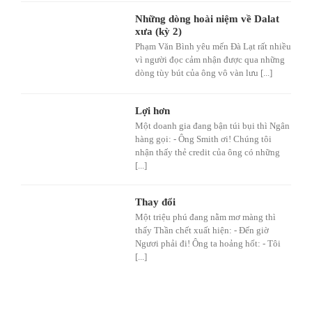
Những dòng hoài niệm về Dalat
xưa (kỳ 2)
Phạm Văn Bình yêu mến Đà Lạt rất nhiều
vì người đọc cảm nhận được qua những
dòng tùy bút của ông vô vàn lưu [...]
Lợi hơn
Một doanh gia đang bận túi bụi thì Ngân
hàng gọi: - Ông Smith ơi! Chúng tôi
nhận thấy thẻ credit của ông có những
[...]
Thay đổi
Một triệu phú đang nằm mơ màng thì
thấy Thần chết xuất hiện: - Đến giờ
Ngươi phải đi! Ông ta hoảng hốt: - Tôi
[...]