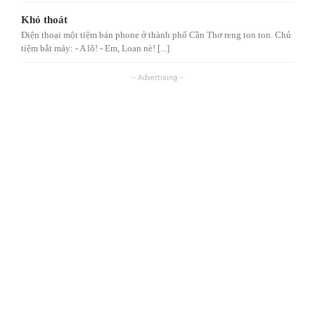
Khó thoát
Điện thoại một tiệm bán phone ở thành phố Cần Thơ reng ton ton. Chủ
tiệm bắt máy: - A lô! - Em, Loan nè! [...]