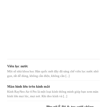
Viên lọc nước
Một số nhà khoa học Hàn quốc mới đây đã sáng chế viên lọc nước nhỏ
gọn, rất dễ dùng, không cần điện, không cần [...]
Màn hình lớn trên kính mắt
Kính RayNeo Air 4 Pro là một loại kính thông minh giúp bạn xem màn
hình lớn mọi lúc, mọi nơi. Khi đeo kính và [...]
Phụ nữ Ê Đê & tục cưới chồng