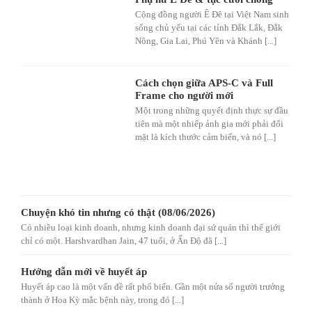
Cộng đồng người Ê Đê tại Việt Nam sinh
sống chủ yếu tại các tỉnh Đắk Lắk, Đắk
Nông, Gia Lai, Phú Yên và Khánh [...]
Cách chọn giữa APS-C và Full
Frame cho người mới
Một trong những quyết định thực sự đầu
tiên mà một nhiếp ảnh gia mới phải đối
mặt là kích thước cảm biến, và nó [...]
Chuyện khó tin nhưng có thật (08/06/2026)
Có nhiều loại kinh doanh, nhưng kinh doanh đại sứ quán thì thế giới
chỉ có một. Harshvardhan Jain, 47 tuổi, ở Ấn Độ đã [...]
Hướng dẫn mới về huyết áp
Huyết áp cao là một vấn đề rất phổ biến. Gần một nửa số người trưởng
thành ở Hoa Kỳ mắc bệnh này, trong đó [...]