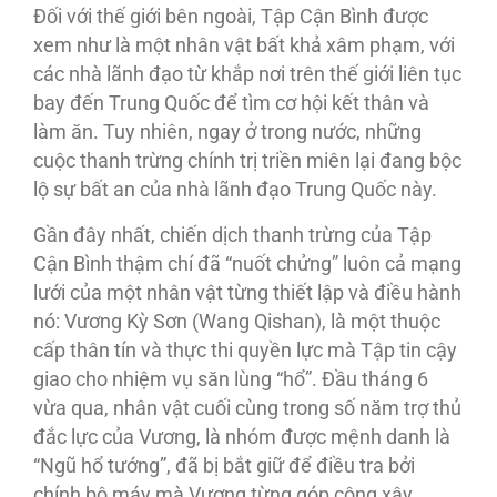
Ðối với thế giới bên ngoài, Tập Cận Bình được
xem như là một nhân vật bất khả xâm phạm, với
các nhà lãnh đạo từ khắp nơi trên thế giới liên tục
bay đến Trung Quốc để tìm cơ hội kết thân và
làm ăn. Tuy nhiên, ngay ở trong nước, những
cuộc thanh trừng chính trị triền miên lại đang bộc
lộ sự bất an của nhà lãnh đạo Trung Quốc này.
Gần đây nhất, chiến dịch thanh trừng của Tập
Cận Bình thậm chí đã “nuốt chửng” luôn cả mạng
lưới của một nhân vật từng thiết lập và điều hành
nó: Vương Kỳ Sơn (Wang Qishan), là một thuộc
cấp thân tín và thực thi quyền lực mà Tập tin cậy
giao cho nhiệm vụ săn lùng “hổ”. Đầu tháng 6
vừa qua, nhân vật cuối cùng trong số năm trợ thủ
đắc lực của Vương, là nhóm được mệnh danh là
“Ngũ hổ tướng”, đã bị bắt giữ để điều tra bởi
chính bộ máy mà Vương từng góp công xây