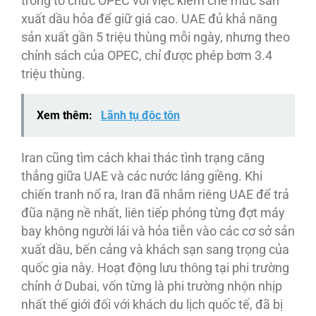
trong tổ chức OPEC với việc kiềm chế mức sản
xuất dầu hỏa để giữ giá cao. UAE đủ khả năng
sản xuất gần 5 triệu thùng mỗi ngày, nhưng theo
chính sách của OPEC, chỉ được phép bơm 3.4
triệu thùng.
Xem thêm:
Lãnh tụ độc tôn
Iran cũng tìm cách khai thác tình trạng căng
thẳng giữa UAE và các nước láng giềng. Khi
chiến tranh nổ ra, Iran đã nhắm riêng UAE để trả
đũa nặng nề nhất, liên tiếp phóng từng đợt máy
bay không người lái và hỏa tiễn vào các cơ sở sản
xuất dầu, bến cảng và khách sạn sang trọng của
quốc gia này. Hoạt động lưu thông tại phi trường
chính ở Dubai, vốn từng là phi trường nhộn nhịp
nhất thế giới đối với khách du lịch quốc tế, đã bị