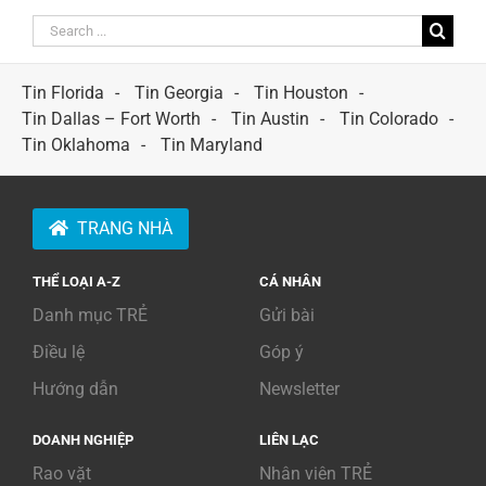
Search
for:
Tin Florida
Tin Georgia
Tin Houston
Tin Dallas – Fort Worth
Tin Austin
Tin Colorado
Tin Oklahoma
Tin Maryland
TRANG NHÀ
THỂ LOẠI A-Z
CÁ NHÂN
Danh mục TRẺ
Gửi bài
Điều lệ
Góp ý
Hướng dẫn
Newsletter
DOANH NGHIỆP
LIÊN LẠC
Rao vặt
Nhân viên TRẺ