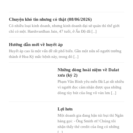
Chuyện khó tin nhưng có thật (08/06/2026)
Có nhiều loại kinh doanh, nhưng kinh doanh đại sứ quán thì thế giới
chỉ có một. Harshvardhan Jain, 47 tuổi, ở Ấn Độ đã [...]
Hướng dẫn mới về huyết áp
Huyết áp cao là một vấn đề rất phổ biến. Gần một nửa số người trưởng
thành ở Hoa Kỳ mắc bệnh này, trong đó [...]
Những dòng hoài niệm về Dalat
xưa (kỳ 2)
Phạm Văn Bình yêu mến Đà Lạt rất nhiều
vì người đọc cảm nhận được qua những
dòng tùy bút của ông vô vàn lưu [...]
Lợi hơn
Một doanh gia đang bận túi bụi thì Ngân
hàng gọi: - Ông Smith ơi! Chúng tôi
nhận thấy thẻ credit của ông có những
[...]