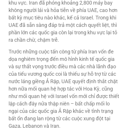
khu vực. Iran đã phóng khoảng 2,800 máy bay
không người lái và hỏa tiễn về phía UAE, cao hơn
bất kỳ mục tiêu nào khác, kể cả Israel. Trong khi
UAE đã sẵn sàng đáp trả một cách quyết liệt, thì
phần lớn các quốc gia còn lại trong khu vực lại tỏ
ra chần chừ, chậm trễ.
Trước những cuộc tấn công từ phía Iran vốn đe
dọa nghiêm trọng đến mô hình kinh tế quốc gia
và sự thất vọng trước điều mà các nhà lãnh đạo
của tiểu vương quốc coi là thiếu sự hỗ trợ từ các
nước láng giềng Ả Rập, UAE quyết định thắt chặt
hơn nữa mối quan hệ hợp tác với Hoa Kỳ, cũng
như mối quan hệ với Israel vốn mới chỉ được thiết
lập cách đây nửa thập niên – bất chấp mối lo
ngại của các quốc gia Ả Rập khác về tình trạng
bất ổn đang lan rộng từ các cuộc xung đột tại
Gaza, Lebanon và Iran.