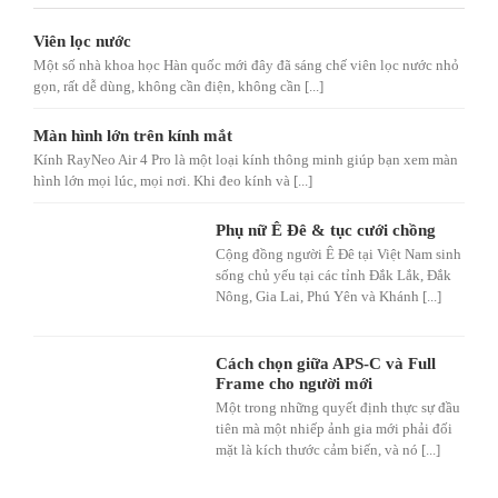
Viên lọc nước
Một số nhà khoa học Hàn quốc mới đây đã sáng chế viên lọc nước nhỏ
gọn, rất dễ dùng, không cần điện, không cần [...]
Màn hình lớn trên kính mắt
Kính RayNeo Air 4 Pro là một loại kính thông minh giúp bạn xem màn
hình lớn mọi lúc, mọi nơi. Khi đeo kính và [...]
Phụ nữ Ê Đê & tục cưới chồng
Cộng đồng người Ê Đê tại Việt Nam sinh
sống chủ yếu tại các tỉnh Đắk Lắk, Đắk
Nông, Gia Lai, Phú Yên và Khánh [...]
Cách chọn giữa APS-C và Full
Frame cho người mới
Một trong những quyết định thực sự đầu
tiên mà một nhiếp ảnh gia mới phải đối
mặt là kích thước cảm biến, và nó [...]