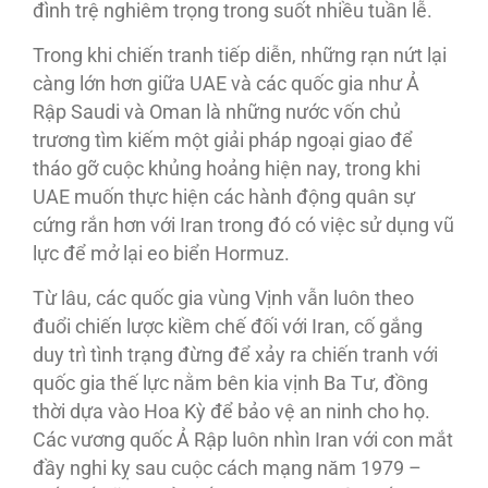
đình trệ nghiêm trọng trong suốt nhiều tuần lễ.
Trong khi chiến tranh tiếp diễn, những rạn nứt lại
càng lớn hơn giữa UAE và các quốc gia như Ả
Rập Saudi và Oman là những nước vốn chủ
trương tìm kiếm một giải pháp ngoại giao để
tháo gỡ cuộc khủng hoảng hiện nay, trong khi
UAE muốn thực hiện các hành động quân sự
cứng rắn hơn với Iran trong đó có việc sử dụng vũ
lực để mở lại eo biển Hormuz.
Từ lâu, các quốc gia vùng Vịnh vẫn luôn theo
đuổi chiến lược kiềm chế đối với Iran, cố gắng
duy trì tình trạng đừng để xảy ra chiến tranh với
quốc gia thế lực nằm bên kia vịnh Ba Tư, đồng
thời dựa vào Hoa Kỳ để bảo vệ an ninh cho họ.
Các vương quốc Ả Rập luôn nhìn Iran với con mắt
đầy nghi kỵ sau cuộc cách mạng năm 1979 –