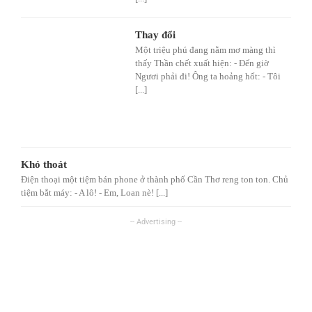
Thay đổi
Một triệu phú đang nằm mơ màng thì
thấy Thần chết xuất hiện: - Đến giờ
Ngươi phải đi! Ông ta hoảng hốt: - Tôi
[...]
Khó thoát
Điện thoại một tiệm bán phone ở thành phố Cần Thơ reng ton ton. Chủ
tiệm bắt máy: - A lô! - Em, Loan nè! [...]