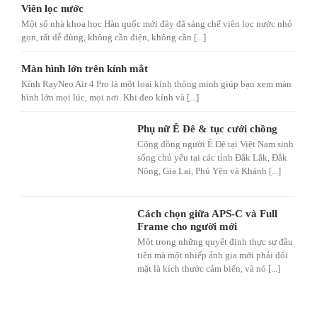
Viên lọc nước
Một số nhà khoa học Hàn quốc mới đây đã sáng chế viên lọc nước nhỏ
gọn, rất dễ dùng, không cần điện, không cần [...]
Màn hình lớn trên kính mắt
Kính RayNeo Air 4 Pro là một loại kính thông minh giúp bạn xem màn
hình lớn mọi lúc, mọi nơi. Khi đeo kính và [...]
Phụ nữ Ê Đê & tục cưới chồng
Cộng đồng người Ê Đê tại Việt Nam sinh
sống chủ yếu tại các tỉnh Đắk Lắk, Đắk
Nông, Gia Lai, Phú Yên và Khánh [...]
Cách chọn giữa APS-C và Full
Frame cho người mới
Một trong những quyết định thực sự đầu
tiên mà một nhiếp ảnh gia mới phải đối
mặt là kích thước cảm biến, và nó [...]