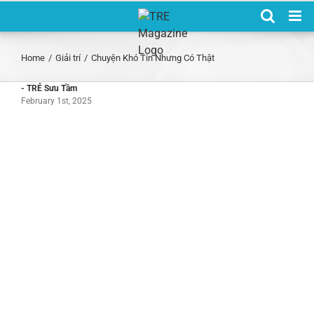
Skip
to
content
Home
/
Giải trí
/
Chuyện Khó Tin Nhưng Có Thật
- TRẺ Sưu Tầm
February 1st, 2025