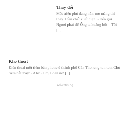
Thay đổi
Một triệu phú đang nằm mơ màng thì
thấy Thần chết xuất hiện: - Đến giờ
Ngươi phải đi! Ông ta hoảng hốt: - Tôi
[...]
Khó thoát
Điện thoại một tiệm bán phone ở thành phố Cần Thơ reng ton ton. Chủ
tiệm bắt máy: - A lô! - Em, Loan nè! [...]