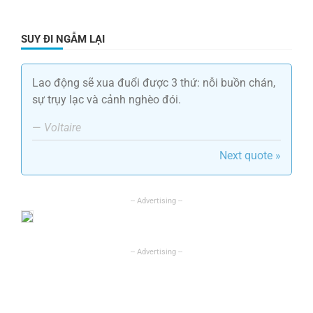
SUY ĐI NGẪM LẠI
Lao động sẽ xua đuổi được 3 thứ: nỗi buồn chán,
sự trụy lạc và cảnh nghèo đói.
—
Voltaire
Next quote »