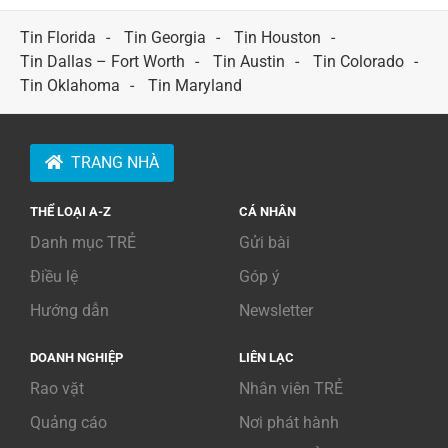
for:
Tin Florida
Tin Georgia
Tin Houston
Tin Dallas – Fort Worth
Tin Austin
Tin Colorado
Tin Oklahoma
Tin Maryland
TRANG NHÀ
THỂ LOẠI A-Z
CÁ NHÂN
Danh mục TRẺ
Gửi bài
Điều lệ
Góp ý
Hướng dẫn
Newsletter
DOANH NGHIỆP
LIÊN LẠC
Rao vặt
Nhân viên TRẺ
Quảng cáo
Nơi phát hành