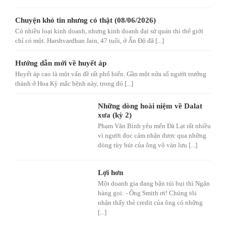
Chuyện khó tin nhưng có thật (08/06/2026)
Có nhiều loại kinh doanh, nhưng kinh doanh đại sứ quán thì thế giới
chỉ có một. Harshvardhan Jain, 47 tuổi, ở Ấn Độ đã [...]
Hướng dẫn mới về huyết áp
Huyết áp cao là một vấn đề rất phổ biến. Gần một nửa số người trưởng
thành ở Hoa Kỳ mắc bệnh này, trong đó [...]
Những dòng hoài niệm về Dalat
xưa (kỳ 2)
Phạm Văn Bình yêu mến Đà Lạt rất nhiều
vì người đọc cảm nhận được qua những
dòng tùy bút của ông vô vàn lưu [...]
Lợi hơn
Một doanh gia đang bận túi bụi thì Ngân
hàng gọi: - Ông Smith ơi! Chúng tôi
nhận thấy thẻ credit của ông có những
[...]