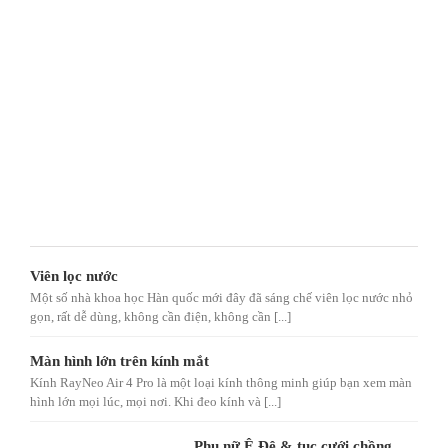
Viên lọc nước
Một số nhà khoa học Hàn quốc mới đây đã sáng chế viên lọc nước nhỏ
gọn, rất dễ dùng, không cần điện, không cần [...]
Màn hình lớn trên kính mắt
Kính RayNeo Air 4 Pro là một loại kính thông minh giúp bạn xem màn
hình lớn mọi lúc, mọi nơi. Khi đeo kính và [...]
Phụ nữ Ê Đê & tục cưới chồng