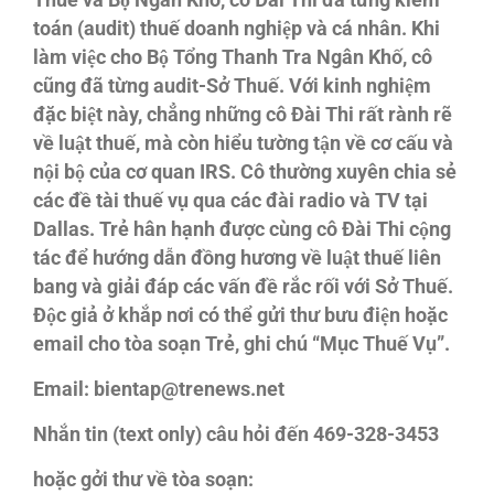
Thuế và Bộ Ngân Khố, cô Đài Thi đã từng kiểm
toán (audit) thuế doanh nghiệp và cá nhân. Khi
làm việc cho Bộ Tổng Thanh Tra Ngân Khố, cô
cũng đã từng audit-Sở Thuế. Với kinh nghiệm
đặc biệt này, chẳng những cô Đài Thi rất rành rẽ
về luật thuế, mà còn hiểu tường tận về cơ cấu và
nội bộ của cơ quan IRS. Cô thường xuyên chia sẻ
các đề tài thuế vụ qua các đài radio và TV tại
Dallas. Trẻ hân hạnh được cùng cô Đài Thi cộng
tác để hướng dẫn đồng hương về luật thuế liên
bang và giải đáp các vấn đề rắc rối với Sở Thuế.
Độc giả ở khắp nơi có thể gửi thư bưu điện hoặc
email cho tòa soạn Trẻ, ghi chú “Mục Thuế Vụ”.
Email: bientap@trenews.net
Nhắn tin (text only) câu hỏi đến 469-328-3453
hoặc gởi thư về tòa soạn: