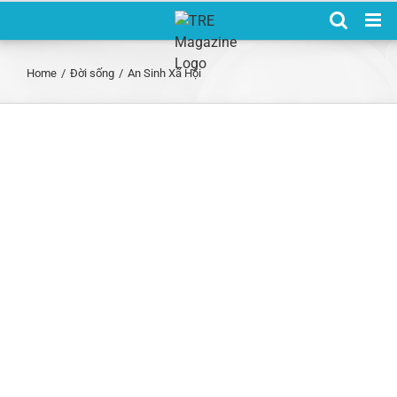
Skip
to
content
Home
/
Đời sống
/
An Sinh Xã Hội