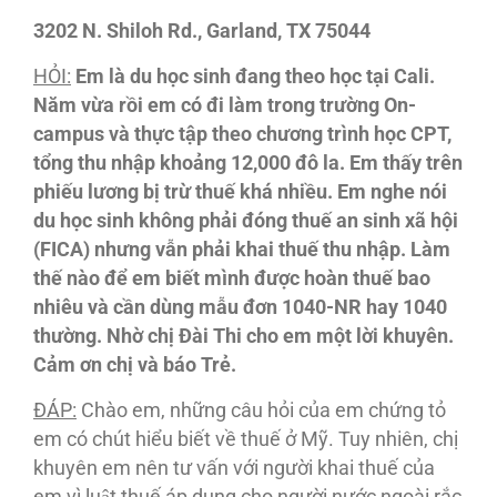
3202 N. Shiloh Rd., Garland, TX 75044
HỎI:
Em là du học sinh
đang theo học tại Cali.
Năm vừa rồi em có
đi làm
trong trường On-
campus và thực tập
theo chương trình học CPT,
tổng thu nhập khoảng
12,000
đô
la. Em thấy trên
phiếu lương bị trừ thuế khá nhiều. Em nghe nói
du học sinh không phải
đóng thuế an sinh xã hội
(FICA) nhưng vẫn phải khai thuế thu nhập. Làm
thế nào
để em biết mình
được hoàn thuế bao
nhiêu và cần dùng mẫu
đơn 1040-NR hay 1040
thường. Nhờ chị
Đài Thi cho em một lời khuyên.
Cảm
ơn chị và báo Trẻ.
ĐA
́P:
Chào em, những câu hỏi của em chứng tỏ
em có chút hiểu biết về thuế ở Mỹ. Tuy nhiên, chị
khuyên em nên tư vấn với người khai thuế của