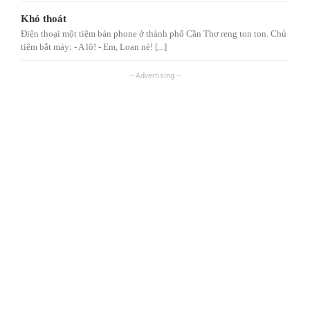
Khó thoát
Điện thoại một tiệm bán phone ở thành phố Cần Thơ reng ton ton. Chủ
tiệm bắt máy: - A lô! - Em, Loan nè! [...]