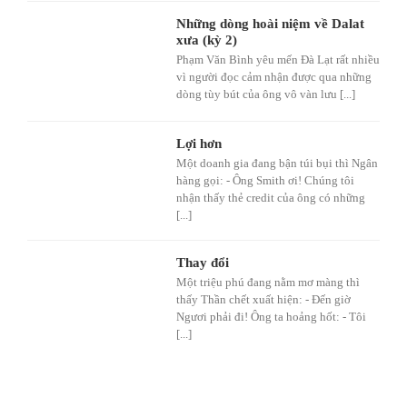
Những dòng hoài niệm về Dalat
xưa (kỳ 2)
Phạm Văn Bình yêu mến Đà Lạt rất nhiều
vì người đọc cảm nhận được qua những
dòng tùy bút của ông vô vàn lưu [...]
Lợi hơn
Một doanh gia đang bận túi bụi thì Ngân
hàng gọi: - Ông Smith ơi! Chúng tôi
nhận thấy thẻ credit của ông có những
[...]
Thay đổi
Một triệu phú đang nằm mơ màng thì
thấy Thần chết xuất hiện: - Đến giờ
Ngươi phải đi! Ông ta hoảng hốt: - Tôi
[...]