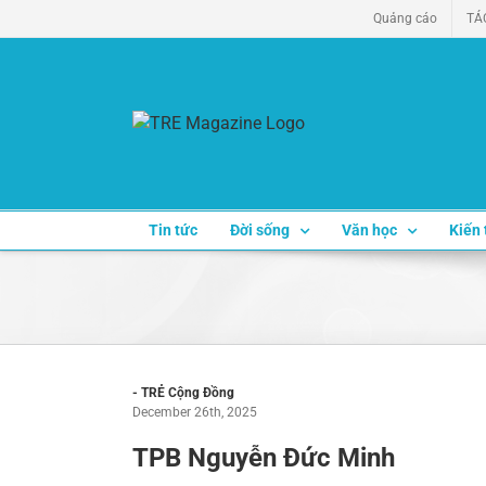
Skip
Quảng cáo
TÁ
to
content
Tin tức
Đời sống
Văn học
Kiến 
- TRẺ Cộng Đồng
December 26th, 2025
TPB Nguyễn Đức Minh