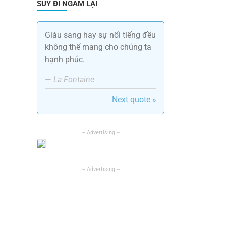
SUY ĐI NGẪM LẠI
Giàu sang hay sự nổi tiếng đều
không thể mang cho chúng ta
hạnh phúc.
—
La Fontaine
Next quote »