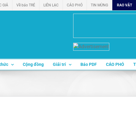
C GIẢ
Về báo TRẺ
LIÊN LẠC
CÁO PHÓ
TIN MỪNG
RAO VẶT
thức
Cộng đồng
Giải trí
Báo PDF
CÁO PHÓ
T