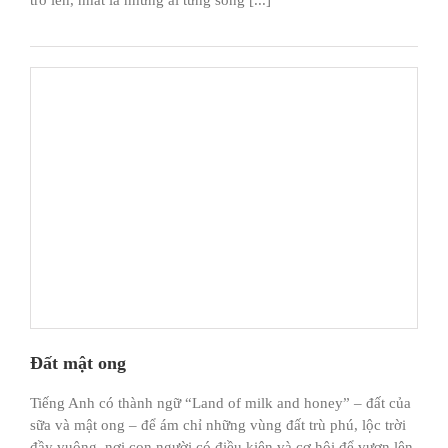
Đất mật ong
Tiếng Anh có thành ngữ “Land of milk and honey” – đất của
sữa và mật ong – để ám chỉ những vùng đất trù phú, lộc trời
đầy vuông, nơi con người có điều kiện và cơ hội để vươn lên.