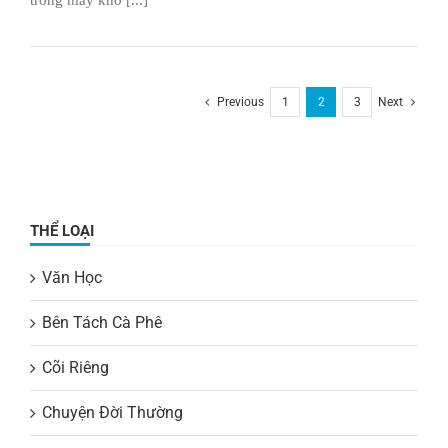
Previous
1
2
3
Next
THỂ LOẠI
Văn Học
Bên Tách Cà Phê
Cõi Riêng
Chuyện Đời Thường