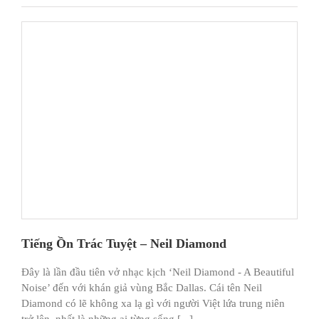
Tiếng Ồn Trác Tuyệt – Neil Diamond
Đây là lần đầu tiên vở nhạc kịch ‘Neil Diamond - A Beautiful
Noise’ đến với khán giả vùng Bắc Dallas. Cái tên Neil
Diamond có lẽ không xa lạ gì với người Việt lứa trung niên
trở lên, nhất là những ai từng sống [...]