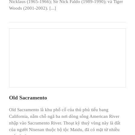
Nicklaus (1965-1966); Sir Nick Faldo (1989-1990); và Tiger
Woods (2001-2002). [...]
Old Sacramento
Old Sacramento là khu phố cổ của thủ phủ tiểu bang
California, nằm chỗ ngã ba nơi dòng sông American River
nhập vào Sacramento River. Thoạt kỳ thuỷ vùng này là đất
của người Nisenan thuộc bộ tộc Maidu, đã có mặt từ nhiều