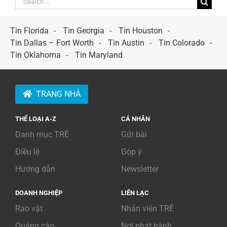
for:
Tin Florida
Tin Georgia
Tin Houston
Tin Dallas – Fort Worth
Tin Austin
Tin Colorado
Tin Oklahoma
Tin Maryland
TRANG NHÀ
THỂ LOẠI A-Z
CÁ NHÂN
Danh mục TRẺ
Gửi bài
Điều lệ
Góp ý
Hướng dẫn
Newsletter
DOANH NGHIỆP
LIÊN LẠC
Rao vặt
Nhân viên TRẺ
Quảng cáo
Nơi phát hành