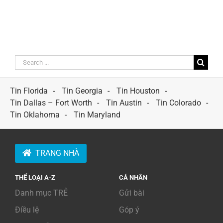
Search
for:
Tin Florida
Tin Georgia
Tin Houston
Tin Dallas – Fort Worth
Tin Austin
Tin Colorado
Tin Oklahoma
Tin Maryland
TRANG NHÀ
THỂ LOẠI A-Z
CÁ NHÂN
Danh mục TRẺ
Gửi bài
Điều lệ
Góp ý