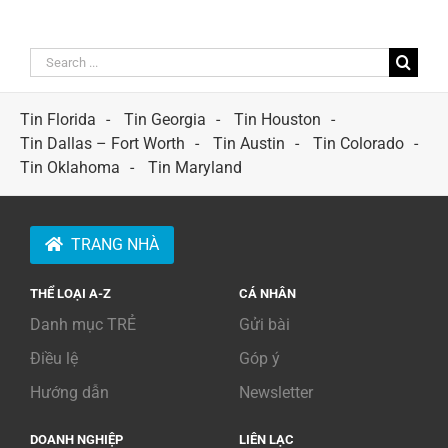
Search
for:
Tin Florida
Tin Georgia
Tin Houston
Tin Dallas – Fort Worth
Tin Austin
Tin Colorado
Tin Oklahoma
Tin Maryland
TRANG NHÀ
THỂ LOẠI A-Z
CÁ NHÂN
Danh mục TRẺ
Gửi bài
Điều lệ
Góp ý
Hướng dẫn
Newsletter
DOANH NGHIỆP
LIÊN LẠC