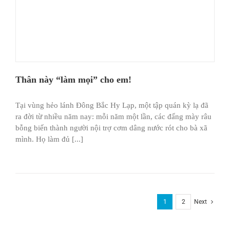
Thân này “làm mọi” cho em!
Tại vùng hẻo lánh Đông Bắc Hy Lạp, một tập quán kỳ lạ đã
ra đời từ nhiều năm nay: mỗi năm một lần, các đấng mày râu
bỗng biến thành người nội trợ cơm dâng nước rót cho bà xã
mình. Họ làm đủ [...]
1
2
Next