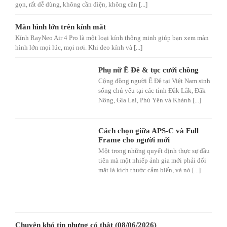
gọn, rất dễ dùng, không cần điện, không cần [...]
Màn hình lớn trên kính mắt
Kính RayNeo Air 4 Pro là một loại kính thông minh giúp bạn xem màn
hình lớn mọi lúc, mọi nơi. Khi đeo kính và [...]
Phụ nữ Ê Đê & tục cưới chồng
Cộng đồng người Ê Đê tại Việt Nam sinh
sống chủ yếu tại các tỉnh Đắk Lắk, Đắk
Nông, Gia Lai, Phú Yên và Khánh [...]
Cách chọn giữa APS-C và Full
Frame cho người mới
Một trong những quyết định thực sự đầu
tiên mà một nhiếp ảnh gia mới phải đối
mặt là kích thước cảm biến, và nó [...]
Chuyện khó tin nhưng có thật (08/06/2026)