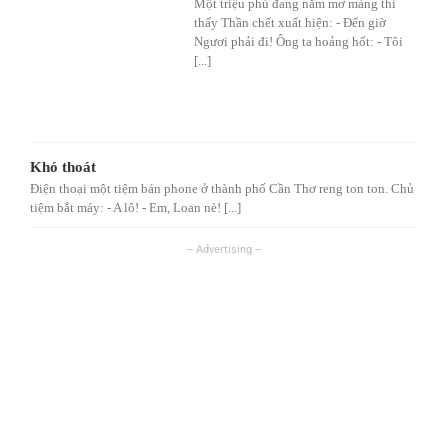
Một triệu phú đang nằm mơ màng thì
thấy Thần chết xuất hiện: - Đến giờ
Ngươi phải đi! Ông ta hoảng hốt: - Tôi
[...]
Khó thoát
Điện thoại một tiệm bán phone ở thành phố Cần Thơ reng ton ton. Chủ
tiệm bắt máy: - A lô! - Em, Loan nè! [...]