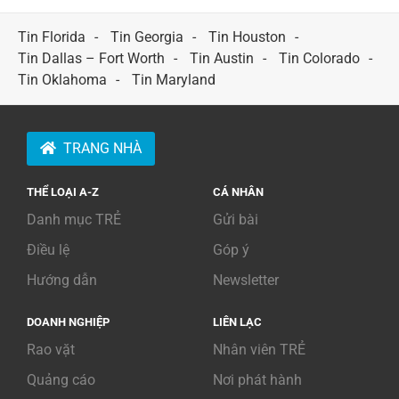
for:
Tin Florida
Tin Georgia
Tin Houston
Tin Dallas – Fort Worth
Tin Austin
Tin Colorado
Tin Oklahoma
Tin Maryland
TRANG NHÀ
THỂ LOẠI A-Z
CÁ NHÂN
Danh mục TRẺ
Gửi bài
Điều lệ
Góp ý
Hướng dẫn
Newsletter
DOANH NGHIỆP
LIÊN LẠC
Rao vặt
Nhân viên TRẺ
Quảng cáo
Nơi phát hành