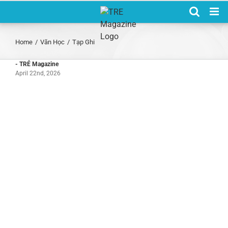
Skip
to
content
Home
/
Văn Học
/
Tạp Ghi
- TRẺ Magazine
April 22nd, 2026