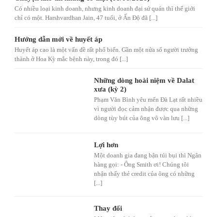
Có nhiều loại kinh doanh, nhưng kinh doanh đại sứ quán thì thế giới
chỉ có một. Harshvardhan Jain, 47 tuổi, ở Ấn Độ đã [...]
Hướng dẫn mới về huyết áp
Huyết áp cao là một vấn đề rất phổ biến. Gần một nửa số người trưởng
thành ở Hoa Kỳ mắc bệnh này, trong đó [...]
Những dòng hoài niệm về Dalat
xưa (kỳ 2)
Phạm Văn Bình yêu mến Đà Lạt rất nhiều
vì người đọc cảm nhận được qua những
dòng tùy bút của ông vô vàn lưu [...]
Lợi hơn
Một doanh gia đang bận túi bụi thì Ngân
hàng gọi: - Ông Smith ơi! Chúng tôi
nhận thấy thẻ credit của ông có những
[...]
Thay đổi