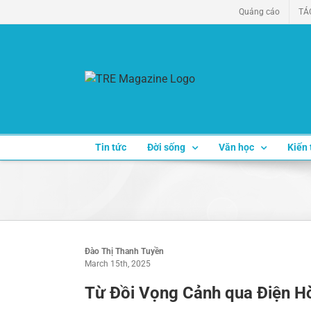
Skip
Quảng cáo
TÁ
to
content
Tin tức
Đời sống
Văn học
Kiến 
Đào Thị Thanh Tuyền
March 15th, 2025
Từ Đồi Vọng Cảnh qua Điện H