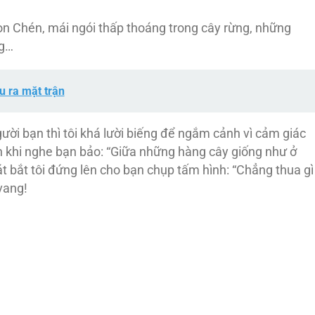
 Hòn Chén, mái ngói thấp thoáng trong cây rừng, những
ng…
u ra mặt trận
gười bạn thì tôi khá lười biếng để ngắm cảnh vì cảm giác
nh khi nghe bạn bảo: “Giữa những hàng cây giống như ở
 bắt tôi đứng lên cho bạn chụp tấm hình: “Chẳng thua gì
vang!