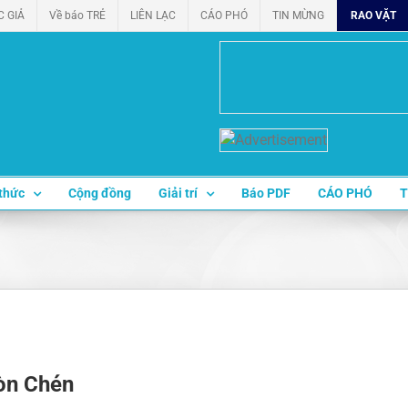
C GIẢ
Về báo TRẺ
LIÊN LẠC
CÁO PHÓ
TIN MỪNG
RAO VẶT
thức
Cộng đồng
Giải trí
Báo PDF
CÁO PHÓ
T
òn Chén