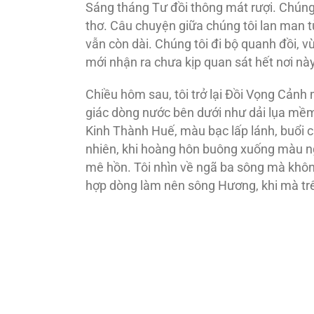
Sáng tháng Tư đồi thông mát rượi. Chúng
thơ. Câu chuyện giữa chúng tôi lan man 
vẫn còn dài. Chúng tôi đi bộ quanh đồi, vừ
mới nhận ra chưa kịp quan sát hết nơi này 
Chiều hôm sau, tôi trở lại Đồi Vọng Cảnh
giác dòng nước bên dưới như dải lụa mềm 
Kinh Thành Huế, màu bạc lấp lánh, buổi ch
nhiên, khi hoàng hôn buông xuống màu n
mê hồn. Tôi nhìn về ngã ba sông mà không
hợp dòng làm nên sông Hương, khi mà trê