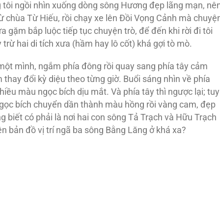
 tôi ngồi nhìn xuống dòng sông Hương đẹp lãng mạn, nê
từ chùa Từ Hiếu, rồi chạy xe lên Đồi Vọng Cảnh mà chuyệ
a gặm bắp luộc tiếp tục chuyện trò, để đến khi rời đi tôi
trừ hai di tích xưa (hầm hay lô cốt) khá gợi tò mò.
 một mình, ngắm phía đông rồi quay sang phía tây cảm
thay đổi kỳ diệu theo từng giờ. Buổi sáng nhìn về phía
iều màu ngọc bích dịu mắt. Và phía tây thì ngược lại; tuy
gọc bích chuyển dần thành màu hồng rồi vàng cam, đẹp
 biết có phải là nơi hai con sông Tả Trạch và Hữu Trạch
n bản đồ vị trí ngã ba sông Bằng Lăng ở khá xa?