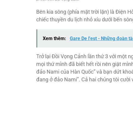
Bên kia sông (phía mặt trời lặn) là Điện
chiếc thuyền du lịch nhỏ xíu dưới bến sô
Xem thêm:
Gare De l'est - Những đoàn tà
Trở lại Đồi Vọng Cảnh lần thứ 3 với một n
mọi thứ mình đã biết hết rồi nên giật mì
đảo Nami của Hàn Quốc” và bạn dứt khoát
đang ở đảo Nami”. Cả hai chúng tôi cười 