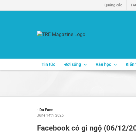
Skip
Quảng cáo
TÁ
to
content
Tin tức
Đời sống
Văn học
Kiến 
- Du Face
June 14th, 2025
Facebook có gì ngộ (06/12/2