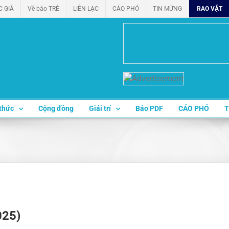
C GIẢ
Về báo TRẺ
LIÊN LẠC
CÁO PHÓ
TIN MỪNG
RAO VẶT
thức
Cộng đồng
Giải trí
Báo PDF
CÁO PHÓ
T
025)