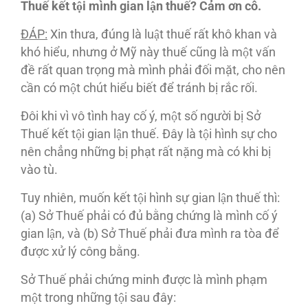
Thuê
́ kê
́t tô
̣i mi
̀nh gian lâ
̣n thuê
́? Ca
̉m
ơn cô
.
ĐA
́P:
Xin thưa, đúng là luật thuế rất khô khan và
khó hiểu, nhưng ở Mỹ này thuế cũng là một vấn
đề rất quan trọng mà mình phải đối mặt, cho nên
cần có một chút hiểu biết để tránh bị rắc rối.
Đôi khi vì vô tình hay cố ý, một số người bị Sở
Thuế kết tội gian lận thuế. Đây là tội hình sự cho
nên chẳng những bị phạt rất nặng mà có khi bị
vào tù.
Tuy nhiên, muốn kết tội hình sự gian lận thuế thì:
(a) Sở Thuế phải có đủ bằng chứng là mình cố ý
gian lận, và (b) Sở Thuế phải đưa mình ra tòa để
được xử lý công bằng.
Sở Thuế phải chứng minh được là mình phạm
một trong những tội sau đây: