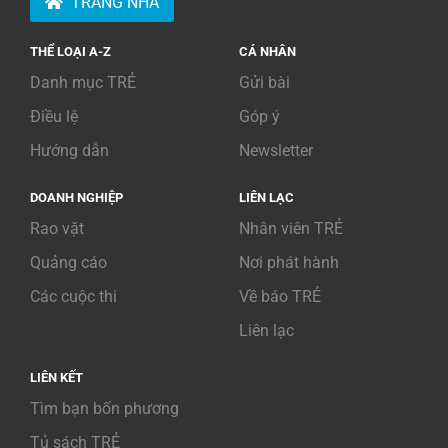
TRANG NHÀ
THỂ LOẠI A-Z
CÁ NHÂN
Danh mục TRẺ
Gửi bài
Điều lệ
Góp ý
Hướng dẫn
Newsletter
DOANH NGHIỆP
LIÊN LẠC
Rao vặt
Nhân viên TRẺ
Quảng cáo
Nơi phát hành
Các cuộc thi
Về báo TRẺ
Liên lạc
LIÊN KẾT
Tìm bạn bốn phương
Tủ sách TRẺ