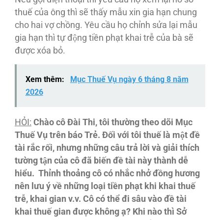
thuế của ông thì sẽ thấy mẫu xin gia hạn chung
cho hai vợ chồng. Yêu cầu họ chỉnh sửa lại mẫu
gia hạn thì tự động tiền phạt khai trễ của bà sẽ
được xóa bỏ.
Xem thêm:
Mục Thuế Vụ ngày 6 tháng 8 năm
2026
HỎI:
Chào
cô
Đài
Thi, tôi
th
ường theo do
̃i Mu
̣c
Thuê
́ Vu
̣ trên
ba
́o Tre
̉. Đô
́i v
ới tôi
thuê
́ la
̀ mô
̣t
đê
ta
̀i r
ắc rô
́i, nh
ưng nh
ững câu
tra
̉ l
ời va
̀ gia
̉i thi
́ch
t
ường tâ
̣n cu
̉a cô
đa
̃ biê
́n
đê
̀ ta
̀i na
̀y tha
̀nh dê
hiê
̉u. Thi
̉nh thoa
̉ng cô
co
́ nh
ắc nh
ở đô
̀ng h
ương
nên
l
ưu y
́ vê
̀ nh
ững loa
̣i tiê
̀n pha
̣t khi khai thuê
trê
̃, khai gian v.v. Cô
co
́ thê
̉ đi sâu
va
̀o
đê
̀ ta
̀i
khai thuê
́ gian
được không a
̣? Khi na
̀o thi
̀ S
ở