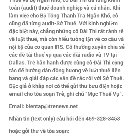
Thuế và Bộ Ngân Khố, cô Đài Thi đã từng kiểm
toán (audit) thuế doanh nghiệp và cá nhân. Khi
làm việc cho Bộ Tổng Thanh Tra Ngân Khố, cô
cũng đã từng audit-Sở Thuế. Với kinh nghiệm
đặc biệt này, chẳng những cô Đài Thi rất rành rẽ
về luật thuế, mà còn hiểu tường tận về cơ cấu và
nội bộ của cơ quan IRS. Cô thường xuyên chia sẻ
các đề tài thuế vụ qua các đài radio và TV tại
Dallas. Trẻ hân hạnh được cùng cô Đài Thi cộng
tác để hướng dẫn đồng hương về luật thuế liên
bang và giải đáp các vấn đề rắc rối với Sở Thuế.
Độc giả ở khắp nơi có thể gửi thư bưu điện hoặc
email cho tòa soạn Trẻ, ghi chú “Mục Thuế Vụ”.
Email: bientap@trenews.net
Nhắn tin (text only) câu hỏi đến 469-328-3453
hoặc gởi thư về tòa soạn: