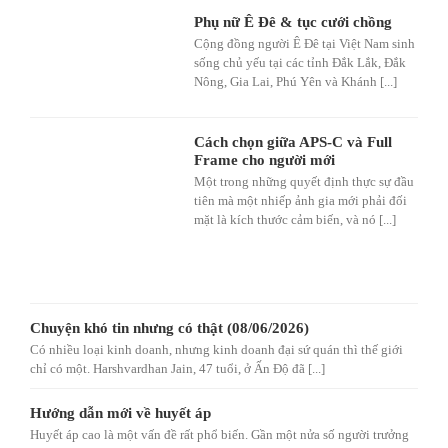
Phụ nữ Ê Đê & tục cưới chồng
Cộng đồng người Ê Đê tại Việt Nam sinh
sống chủ yếu tại các tỉnh Đắk Lắk, Đắk
Nông, Gia Lai, Phú Yên và Khánh [...]
Cách chọn giữa APS-C và Full
Frame cho người mới
Một trong những quyết định thực sự đầu
tiên mà một nhiếp ảnh gia mới phải đối
mặt là kích thước cảm biến, và nó [...]
Chuyện khó tin nhưng có thật (08/06/2026)
Có nhiều loại kinh doanh, nhưng kinh doanh đại sứ quán thì thế giới
chỉ có một. Harshvardhan Jain, 47 tuổi, ở Ấn Độ đã [...]
Hướng dẫn mới về huyết áp
Huyết áp cao là một vấn đề rất phổ biến. Gần một nửa số người trưởng