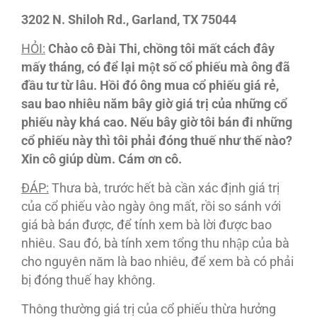
3202 N. Shiloh Rd., Garland, TX 75044
HỎI:
Chào cô Đài Thi, chồng tôi mất cách đây
mấy tháng, có để lại một số cổ phiếu mà ông đã
đầu tư từ lâu. Hồi đó ông mua cổ phiếu giá rẻ,
sau bao nhiêu năm bây giờ giá trị của những cổ
phiếu này khá cao. Nếu bây giờ tôi bán
đi
những
cổ phiếu này thì tôi phải đóng thuế như thế nào?
Xin cô giúp dùm. Cám ơn cô.
ĐA
́P:
Thưa bà, trước hết bà cần xác định giá trị
của cổ phiếu vào ngày ông mất, rồi so sánh với
giá bà bán được, để tính xem bà lời được bao
nhiêu. Sau đó, bà tính xem tổng thu nhập của bà
cho nguyên năm là bao nhiêu, để xem bà có phải
bị đóng thuế hay không.
Thông thường giá trị của cổ phiếu thừa hưởng