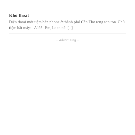
Khó thoát
Điện thoại một tiệm bán phone ở thành phố Cần Thơ reng ton ton. Chủ
tiệm bắt máy: - A lô! - Em, Loan nè! [...]