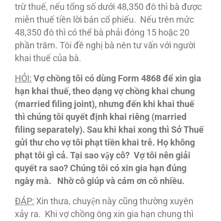
trừ thuế, nếu tổng số dưới 48,350 đô thì bà được
miễn thuế tiền lời bán cổ phiếu. Nếu trên mức
48,350 đô thì có thể bà phải đóng 15 hoặc 20
phần trăm. Tôi đề nghị bà nên tư vấn với người
khai thuế của bà.
HỎI:
Vợ chồng tôi có dùng Form 4868
đê
̉ xin gia
ha
̣n khai thuê
́, theo da
̣ng v
ợ chô
̀ng khai chung
(married filing joint), nhưng
đê
́n
khi khai thuế
thì chúng tôi quyết định khai riêng (married
filing separately). Sau khi khai xong thì
S
ở Thuê
g
ửi th
ư cho v
ợ tôi
pha
̣t tiê
̀n khai trê
̃. Ho
̣ không
pha
̣t tôi
gi
̀ ca
̉. Ta
̣i sao vâ
̣y cô
? V
ợ tôi
nên
gia
̉i
quyê
́t ra sao? Chu
́ng tôi
co
́ xin gia ha
̣n
đu
́ng
nga
̀y ma
̀. Nh
ờ cô
giu
́p va
̀ ca
́m
ơn cô
nhiê
̀u
.
ĐA
́P:
Xin thưa, chuyện này cũng thường xuyên
xảy ra. Khi vợ chồng ông xin gia hạn chung thì