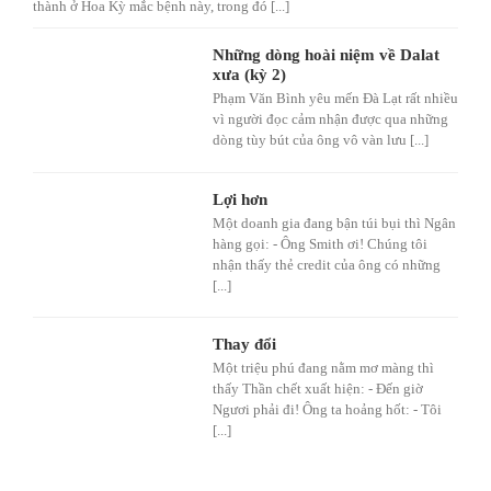
thành ở Hoa Kỳ mắc bệnh này, trong đó [...]
Những dòng hoài niệm về Dalat
xưa (kỳ 2)
Phạm Văn Bình yêu mến Đà Lạt rất nhiều
vì người đọc cảm nhận được qua những
dòng tùy bút của ông vô vàn lưu [...]
Lợi hơn
Một doanh gia đang bận túi bụi thì Ngân
hàng gọi: - Ông Smith ơi! Chúng tôi
nhận thấy thẻ credit của ông có những
[...]
Thay đổi
Một triệu phú đang nằm mơ màng thì
thấy Thần chết xuất hiện: - Đến giờ
Ngươi phải đi! Ông ta hoảng hốt: - Tôi
[...]