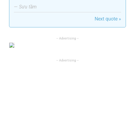
—
Sưu tầm
Next quote »