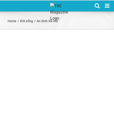
Skip
to
content
Home
/
Đời sống
/
An Sinh Xã Hội