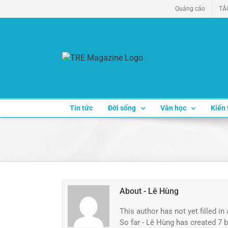
Skip
Quảng cáo
TÁ
to
content
Tin tức
Đời sống
Văn học
Kiến 
About
- Lê Hùng
This author has not yet filled in 
So far - Lê Hùng has created 7 b