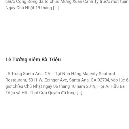
chức Cộng Ðồng đã tổ chức Mừng Xuân Canh Tý trước một tuần
Ngày Chủ Nhật 19 tháng [...]
Lễ Tưởng niệm Bà Triệu
Lệ Trung Santa Ana, CA - Tại Nhà Hàng Majesty Seafood
Restaurant, 5011 W. Edinger Ave, Santa Ana, CA 92704, vào lúc 6
giờ chiều Chủ Nhật ngày 06 tháng 10 năm 2019, Hội Ái Hữu Bà
Triệu và Hội Thái Cực Quyền đã long [...]