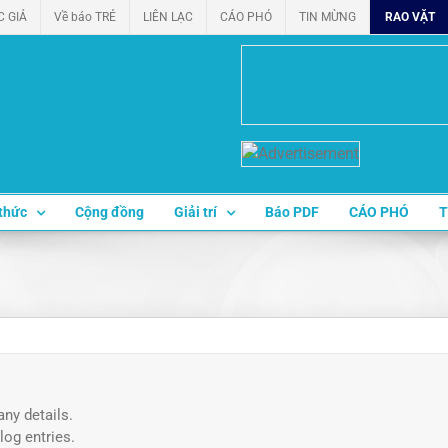
C GIẢ
Về báo TRẺ
LIÊN LẠC
CÁO PHÓ
TIN MỪNG
RAO VẶT
thức
Cộng đồng
Giải trí
Báo PDF
CÁO PHÓ
T
any details.
log entries.