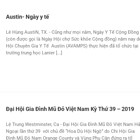
Austin- Ngày y tế
Lê Hùng AustiN, TX. - Cũng như mọi năm, Ngày Y Tế Cộng Ðồng
(còn được gọi là Ngày Hội chợ Sức khỏe Cộng đồng) năm nay d
Hội Chuyên Gia Y Tế Austin (AVAMPS) thực hiện đã tổ chức tại
trường trung học Lanier [...]
Đại Hội Gia Đình Mũ Đỏ Việt Nam Kỳ Thứ 39 – 2019
Lệ Trung Westminster, Ca - Ðại Hội Gia Ðình Mũ Ðỏ Việt Nam Hả
Ngoại lần thứ 39 với chủ đề “Hoa Dù Hội Ngộ” do Chi Hội Gia
Ðình Mũ Ðỏ Nam Orange County và Vùng Phụ Cận đứng ra tổ