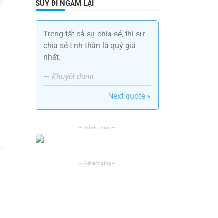
SUY ĐI NGẪM LẠI
Trong tất cả sự chia sẻ, thì sự
chia sẻ tinh thần là quý giá
nhất.
h
—
Khuyết danh
Next quote »