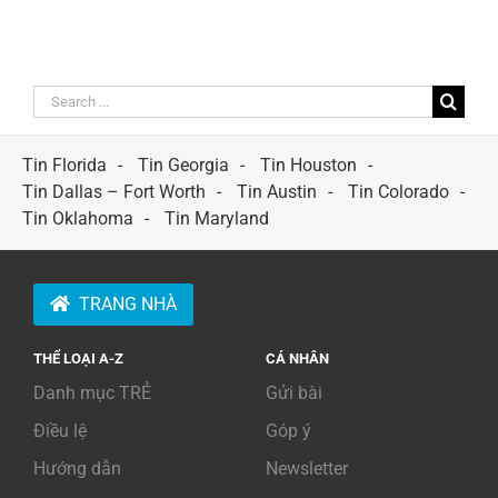
Search
for:
Tin Florida
Tin Georgia
Tin Houston
Tin Dallas – Fort Worth
Tin Austin
Tin Colorado
Tin Oklahoma
Tin Maryland
TRANG NHÀ
THỂ LOẠI A-Z
CÁ NHÂN
Danh mục TRẺ
Gửi bài
Điều lệ
Góp ý
Hướng dẫn
Newsletter