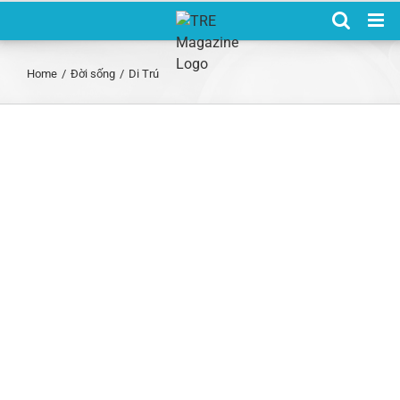
Skip
to
content
Home
/
Đời sống
/
Di Trú