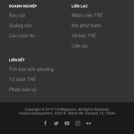
DOANH NGHIỆP
LIÊN LẠC
Rao vặt
Nhân viên TRẺ
Quảng cáo
Nơi phát hành
Các cuộc thi
Về báo TRẺ
Liên lạc
LIÊN KẾT
Tìm bạn bốn phương
Tủ sách TRẺ
Phiên bản cũ
Copyright © 2019 Trẻ Magazine. All Rights Reserved.
Dallas Headquarters: 3202 N. Shiloh Rd. Garland, TX 75044
Facebook
Twitter
YouTube
Instagram
Flickr