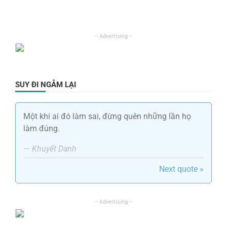
SUY ĐI NGẪM LẠI
Một khi ai đó làm sai, đừng quên những lần họ
làm đúng.
—
Khuyết Danh
Next quote »