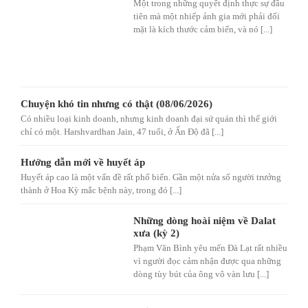
Một trong những quyết định thực sự đầu
tiên mà một nhiếp ảnh gia mới phải đối
mặt là kích thước cảm biến, và nó [...]
Chuyện khó tin nhưng có thật (08/06/2026)
Có nhiều loại kinh doanh, nhưng kinh doanh đại sứ quán thì thế giới
chỉ có một. Harshvardhan Jain, 47 tuổi, ở Ấn Độ đã [...]
Hướng dẫn mới về huyết áp
Huyết áp cao là một vấn đề rất phổ biến. Gần một nửa số người trưởng
thành ở Hoa Kỳ mắc bệnh này, trong đó [...]
Những dòng hoài niệm về Dalat
xưa (kỳ 2)
Phạm Văn Bình yêu mến Đà Lạt rất nhiều
vì người đọc cảm nhận được qua những
dòng tùy bút của ông vô vàn lưu [...]