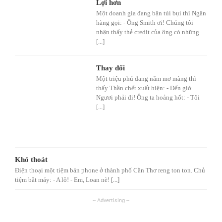
Lợi hơn
Một doanh gia đang bận túi bụi thì Ngân
hàng gọi: - Ông Smith ơi! Chúng tôi
nhận thấy thẻ credit của ông có những
[...]
Thay đổi
Một triệu phú đang nằm mơ màng thì
thấy Thần chết xuất hiện: - Đến giờ
Ngươi phải đi! Ông ta hoảng hốt: - Tôi
[...]
Khó thoát
Điện thoại một tiệm bán phone ở thành phố Cần Thơ reng ton ton. Chủ
tiệm bắt máy: - A lô! - Em, Loan nè! [...]