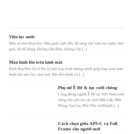
Viên lọc nước
Một số nhà khoa học Hàn quốc mới đây đã sáng chế viên lọc nước nhỏ
gọn, rất dễ dùng, không cần điện, không cần [...]
Màn hình lớn trên kính mắt
Kính RayNeo Air 4 Pro là một loại kính thông minh giúp bạn xem màn
hình lớn mọi lúc, mọi nơi. Khi đeo kính và [...]
Phụ nữ Ê Đê & tục cưới chồng
Cộng đồng người Ê Đê tại Việt Nam sinh
sống chủ yếu tại các tỉnh Đắk Lắk, Đắk
Nông, Gia Lai, Phú Yên và Khánh [...]
Cách chọn giữa APS-C và Full
Frame cho người mới