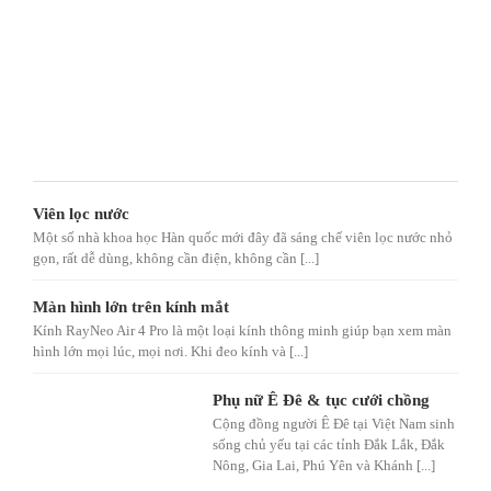
Viên lọc nước
Một số nhà khoa học Hàn quốc mới đây đã sáng chế viên lọc nước nhỏ
gọn, rất dễ dùng, không cần điện, không cần [...]
Màn hình lớn trên kính mắt
Kính RayNeo Air 4 Pro là một loại kính thông minh giúp bạn xem màn
hình lớn mọi lúc, mọi nơi. Khi đeo kính và [...]
Phụ nữ Ê Đê & tục cưới chồng
Cộng đồng người Ê Đê tại Việt Nam sinh
sống chủ yếu tại các tỉnh Đắk Lắk, Đắk
Nông, Gia Lai, Phú Yên và Khánh [...]