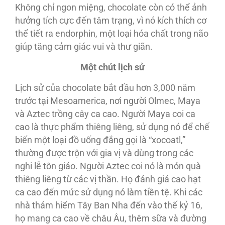
Không chỉ ngon miệng, chocolate còn có thể ảnh
hưởng tích cực đến tâm trạng, vì nó kích thích cơ
thể tiết ra endorphin, một loại hóa chất trong não
giúp tăng cảm giác vui và thư giãn.
Một chút lịch sử
Lịch sử của chocolate bắt đầu hơn 3,000 năm
trước tại Mesoamerica, nơi người Olmec, Maya
và Aztec trồng cây ca cao. Người Maya coi ca
cao là thực phẩm thiêng liêng, sử dụng nó để chế
biến một loại đồ uống đắng gọi là “xocoatl,”
thường được trộn với gia vị và dùng trong các
nghi lễ tôn giáo. Người Aztec coi nó là món quà
thiêng liêng từ các vị thần. Họ đánh giá cao hạt
ca cao đến mức sử dụng nó làm tiền tệ. Khi các
nhà thám hiểm Tây Ban Nha đến vào thế kỷ 16,
họ mang ca cao về châu Âu, thêm sữa và đường