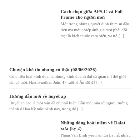
Cách chọn giữa APS-C và Full
Frame cho người mới
Một trong những quyết định thực sự đầu
tiên mà một nhiếp ảnh gia mới phải đối
mặt là kích thước cảm biến, và nó [...]
Chuyện khó tin nhưng có thật (08/06/2026)
Có nhiều loại kinh doanh, nhưng kinh doanh đại sứ quán thì thế giới
chỉ có một. Harshvardhan Jain, 47 tuổi, ở Ấn Độ đã [...]
Hướng dẫn mới về huyết áp
Huyết áp cao là một vấn đề rất phổ biến. Gần một nửa số người trưởng
thành ở Hoa Kỳ mắc bệnh này, trong đó [...]
Những dòng hoài niệm về Dalat
xưa (kỳ 2)
Phạm Văn Bình yêu mến Đà Lạt rất nhiều