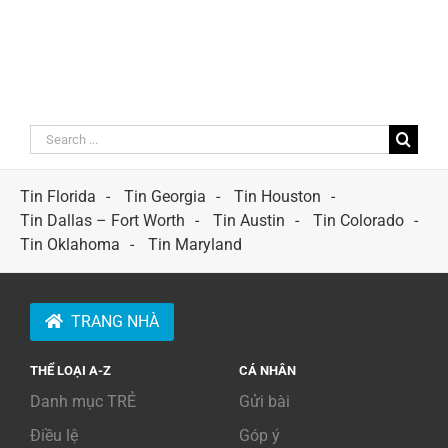
Search
for:
Tin Florida
Tin Georgia
Tin Houston
Tin Dallas – Fort Worth
Tin Austin
Tin Colorado
Tin Oklahoma
Tin Maryland
TRANG NHÀ
THỂ LOẠI A-Z
CÁ NHÂN
Danh mục TRẺ
Gửi bài
Điều lệ
Góp ý