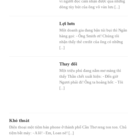
vì người đọc cảm nhận được qua những
dòng tùy bút của ông vô vàn lưu [...]
Lợi hơn
Một doanh gia đang bận túi bụi thì Ngân
hàng gọi: - Ông Smith ơi! Chúng tôi
nhận thấy thẻ credit của ông có những
[...]
Thay đổi
Một triệu phú đang nằm mơ màng thì
thấy Thần chết xuất hiện: - Đến giờ
Ngươi phải đi! Ông ta hoảng hốt: - Tôi
[...]
Khó thoát
Điện thoại một tiệm bán phone ở thành phố Cần Thơ reng ton ton. Chủ
tiệm bắt máy: - A lô! - Em, Loan nè! [...]