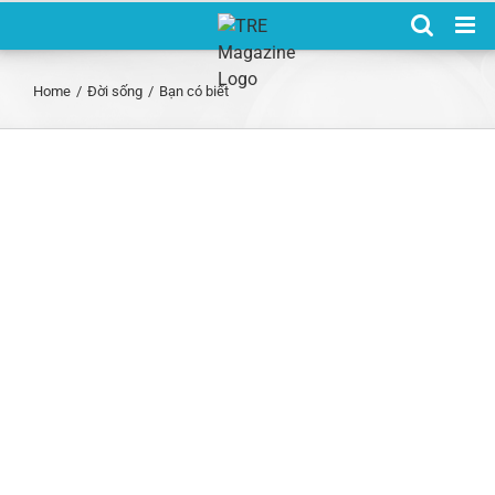
Skip
to
content
Home
/
Đời sống
/
Bạn có biết