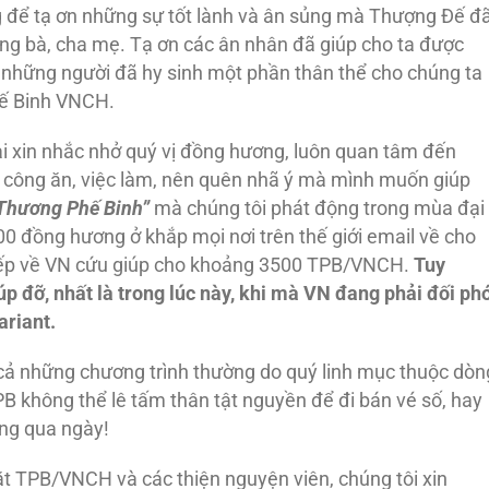
g để tạ ơn những sự tốt lành và ân sủng mà Thượng Đế đ
ng bà, cha mẹ. Tạ ơn các ân nhân đã giúp cho ta được
ơn những người đã hy sinh một phần thân thể cho chúng ta
hế Binh VNCH.
ại xin nhắc nhở quý vị đồng hương, luôn quan tâm đến
 công ăn, việc làm, nên quên nhã ý mà mình muốn giúp
 Thương Phế Binh”
mà chúng tôi phát động trong mùa đại
00 đồng hương ở khắp mọi nơi trên thế giới email về cho
c tiếp về VN cứu giúp cho khoảng 3500 TPB/VNCH.
Tuy
p đỡ, nhất là trong lúc này, khi mà VN đang phải đối ph
ariant.
cả những chương trình thường do quý linh mục thuộc dòn
B không thể lê tấm thân tật nguyền để đi bán vé số, hay
ng qua ngày!
t TPB/VNCH và các thiện nguyện viên, chúng tôi xin