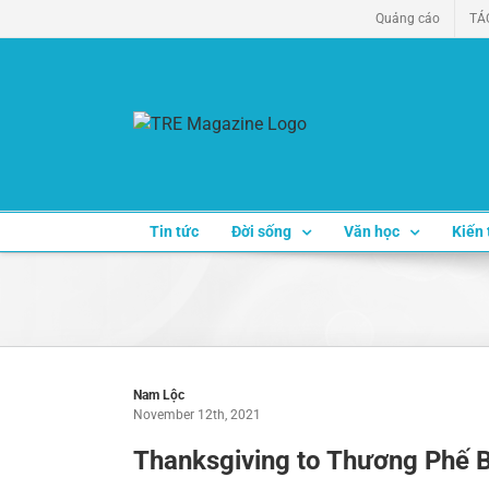
Skip
Quảng cáo
TÁ
to
content
Tin tức
Đời sống
Văn học
Kiến 
Nam Lộc
November 12th, 2021
Thanksgiving to Thương Phế 