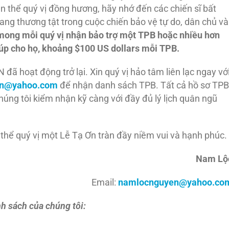
n thể quý vị đồng hương, hãy nhớ đến các chiến sĩ bất
ng thương tật trong cuộc chiến bảo vệ tự do, dân chủ và
mong mỗi quý vị nhận bảo trợ một TPB hoặc nhiều hơn
giúp cho họ, khoảng $100 US dollars mỗi TPB.
đã hoạt động trở lại. Xin quý vị hảo tâm liên lạc ngay vớ
en@yahoo.com
để nhận danh sách TPB. Tất cả hồ sơ TPB
úng tôi kiểm nhận kỹ càng với đầy đủ lý lịch quân ngũ
thể quý vị một Lễ Tạ Ơn tràn đầy niềm vui và hạnh phúc.
Nam Lộ
Email:
namlocnguyen@yahoo.co
h sách của chúng tôi: