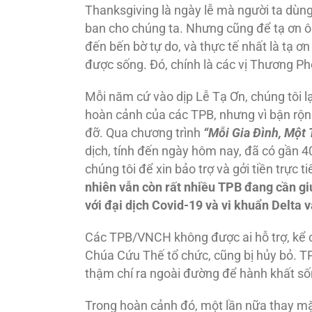
Thanksgiving là ngày lễ mà người ta dùn
ban cho chúng ta. Nhưng cũng để tạ ơn ô
đến bến bờ tự do, và thực tế nhất là tạ 
được sống. Đó, chính là các vị Thương P
Mỗi năm cứ vào dịp Lễ Tạ Ơn, chúng tôi l
hoàn cảnh của các TPB, nhưng vì bận rộn
đỡ. Qua chương trình
“Mỗi Gia Đình, Một
dịch, tính đến ngày hôm nay, đã có gần 4
chúng tôi để xin bảo trợ và gởi tiền trự
nhiên vẫn còn rất nhiều TPB đang cần giú
với đại dịch Covid-19 và vi khuẩn Delta v
Các TPB/VNCH không được ai hỗ trợ, kể 
Chúa Cứu Thế tổ chức, cũng bị hủy bỏ. TP
thậm chí ra ngoài đường để hành khất số
Trong hoàn cảnh đó, một lần nữa thay mặ