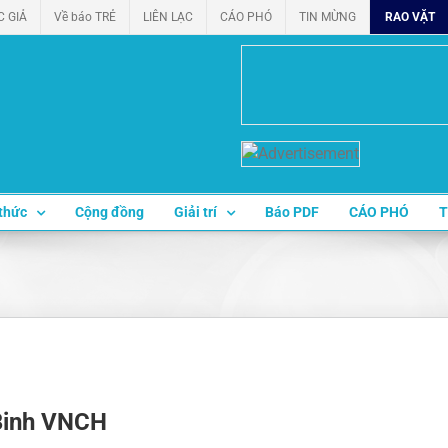
C GIẢ
Về báo TRẺ
LIÊN LẠC
CÁO PHÓ
TIN MỪNG
RAO VẶT
thức
Cộng đồng
Giải trí
Báo PDF
CÁO PHÓ
T
Binh VNCH