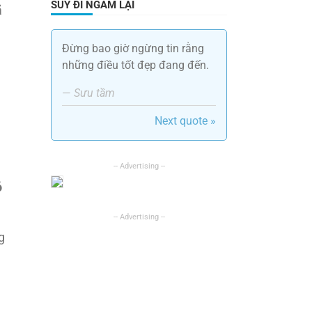
SUY ĐI NGẪM LẠI
ã
Đừng bao giờ ngừng tin rằng
những điều tốt đẹp đang đến.
—
Sưu tầm
Next quote »
ó
g