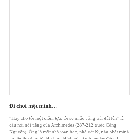
Đi chơi một mình…
“Hãy cho tôi một điểm tựa, tôi sẽ nhấc bổng trái đất lên” là
câu nói nổi tiếng của Archimedes (287-212 trước Công
Nguyên). Ổng là một nhà toán học, nhà vật lý, nhà phát minh
huyền thoại người Hy Lạp. Hình của Archimedes được [...]