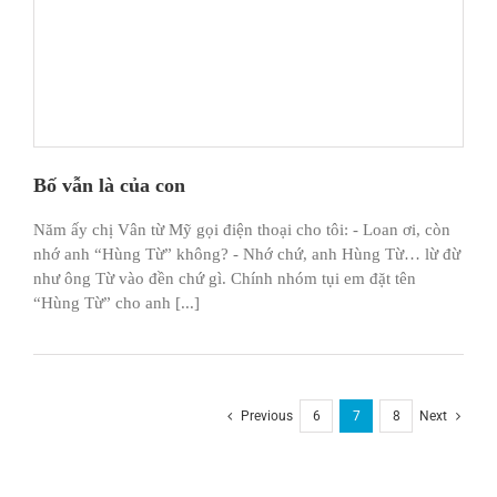
Bố vẫn là của con
Năm ấy chị Vân từ Mỹ gọi điện thoại cho tôi: - Loan ơi, còn
nhớ anh “Hùng Từ” không? - Nhớ chứ, anh Hùng Từ… lừ đừ
như ông Từ vào đền chứ gì. Chính nhóm tụi em đặt tên
“Hùng Từ” cho anh [...]
Previous
6
7
8
Next