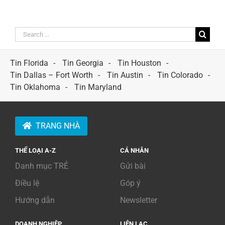
Search
for:
Tin Florida
Tin Georgia
Tin Houston
Tin Dallas – Fort Worth
Tin Austin
Tin Colorado
Tin Oklahoma
Tin Maryland
TRANG NHÀ
THỂ LOẠI A-Z
CÁ NHÂN
Danh mục TRẺ
Gửi bài
Điều lệ
Góp ý
Hướng dẫn
Newsletter
DOANH NGHIỆP
LIÊN LẠC