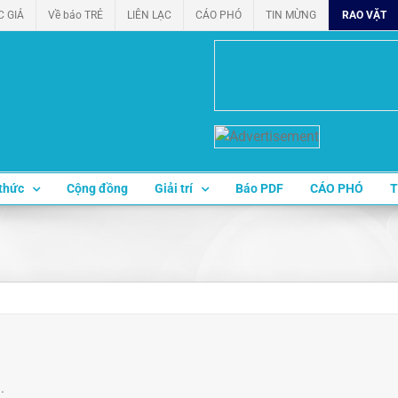
C GIẢ
Về báo TRẺ
LIÊN LẠC
CÁO PHÓ
TIN MỪNG
RAO VẶT
thức
Cộng đồng
Giải trí
Báo PDF
CÁO PHÓ
T
.