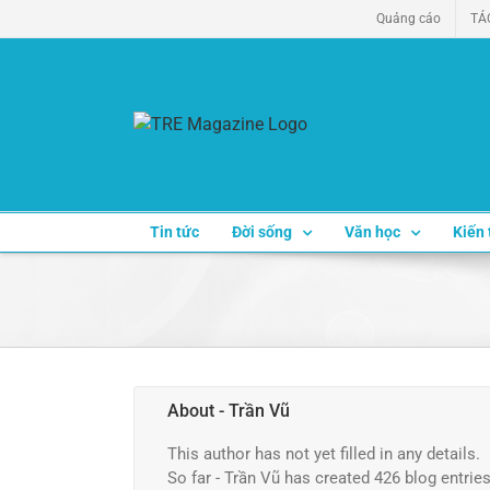
Skip
Quảng cáo
TÁ
to
content
Tin tức
Đời sống
Văn học
Kiến 
About
- Trần Vũ
This author has not yet filled in any details.
So far - Trần Vũ has created 426 blog entries