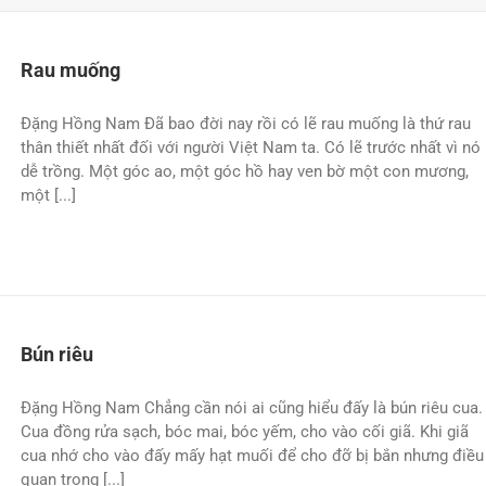
Rau muống
Đặng Hồng Nam Ðã bao đời nay rồi có lẽ rau muống là thứ rau
thân thiết nhất đối với người Việt Nam ta. Có lẽ trước nhất vì nó
dễ trồng. Một góc ao, một góc hồ hay ven bờ một con mương,
một [...]
Bún riêu
Đặng Hồng Nam Chẳng cần nói ai cũng hiểu đấy là bún riêu cua.
Cua đồng rửa sạch, bóc mai, bóc yếm, cho vào cối giã. Khi giã
cua nhớ cho vào đấy mấy hạt muối để cho đỡ bị bắn nhưng điều
quan trọng [...]