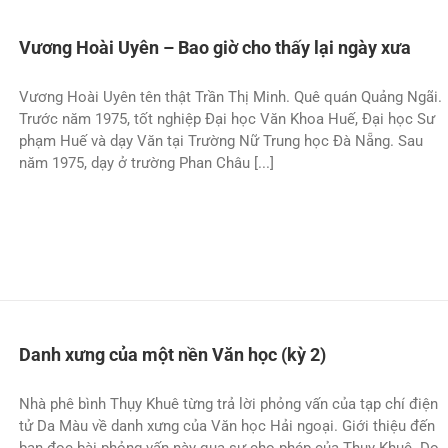
Vương Hoài Uyên – Bao giờ cho thấy lại ngày xưa
Vương Hoài Uyên tên thật Trần Thị Minh. Quê quán Quảng Ngãi.
Trước năm 1975, tốt nghiệp Đại học Văn Khoa Huế, Đại học Sư
phạm Huế và dạy Văn tại Trường Nữ Trung học Đà Nẵng. Sau
năm 1975, dạy ở trường Phan Châu [...]
Danh xưng của một nền Văn học (kỳ 2)
Nhà phê bình Thụy Khuê từng trả lời phỏng vấn của tạp chí điện
tử Da Màu về danh xưng của Văn học Hải ngoại. Giới thiệu đến
bạn đọc bài phỏng vấn này qua sự cho phép của Thụy Khuê. Do