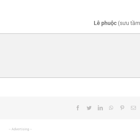
Lê phuộc
(sưu tầm
Facebook
Twitter
LinkedIn
WhatsApp
Pinteres
E