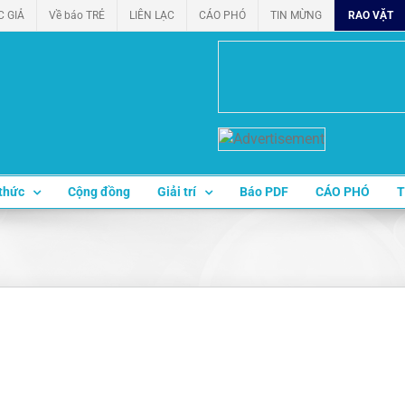
C GIẢ
Về báo TRẺ
LIÊN LẠC
CÁO PHÓ
TIN MỪNG
RAO VẶT
thức
Cộng đồng
Giải trí
Báo PDF
CÁO PHÓ
T