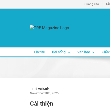
Skip
Quảng cáo
TÁ
to
content
Tin tức
Đời sống
Văn học
Kiến 
- TRẺ Vui Cười
November 28th, 2025
Cải thiện