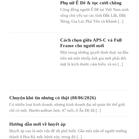
Phụ nữ Ê Đê & tục cưới chồng
Cộng đồng người Ê Đê tại Việt Nam sinh
sống chủ yếu tại các tỉnh Đắk Lắk, Đắk
Nông, Gia Lai, Phú Yên và Khánh [...]
Cách chọn giữa APS-C và Full
Frame cho người mới
Một trong những quyết định thực sự đầu
tiên mà một nhiếp ảnh gia mới phải đối
mặt là kích thước cảm biến, và nó [...]
Chuyện khó tin nhưng có thật (08/06/2026)
Có nhiều loại kinh doanh, nhưng kinh doanh đại sứ quán thì thế giới
chỉ có một. Harshvardhan Jain, 47 tuổi, ở Ấn Độ đã [...]
Hướng dẫn mới về huyết áp
Huyết áp cao là một vấn đề rất phổ biến. Gần một nửa số người trưởng
thành ở Hoa Kỳ mắc bệnh này, trong đó [...]