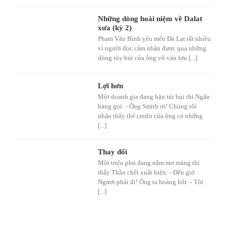
Những dòng hoài niệm về Dalat
xưa (kỳ 2)
Phạm Văn Bình yêu mến Đà Lạt rất nhiều
vì người đọc cảm nhận được qua những
dòng tùy bút của ông vô vàn lưu [...]
Lợi hơn
Một doanh gia đang bận túi bụi thì Ngân
hàng gọi: - Ông Smith ơi! Chúng tôi
nhận thấy thẻ credit của ông có những
[...]
Thay đổi
Một triệu phú đang nằm mơ màng thì
thấy Thần chết xuất hiện: - Đến giờ
Ngươi phải đi! Ông ta hoảng hốt: - Tôi
[...]