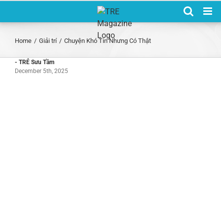
Skip
to
content
Home
/
Giải trí
/
Chuyện Khó Tin Nhưng Có Thật
- TRẺ Sưu Tầm
December 5th, 2025