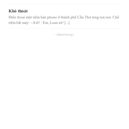
Khó thoát
Điện thoại một tiệm bán phone ở thành phố Cần Thơ reng ton ton. Chủ
tiệm bắt máy: - A lô! - Em, Loan nè! [...]