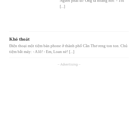
Ngươi phải đi! Ông ta hoảng hốt: - Tôi
[...]
Khó thoát
Điện thoại một tiệm bán phone ở thành phố Cần Thơ reng ton ton. Chủ
tiệm bắt máy: - A lô! - Em, Loan nè! [...]