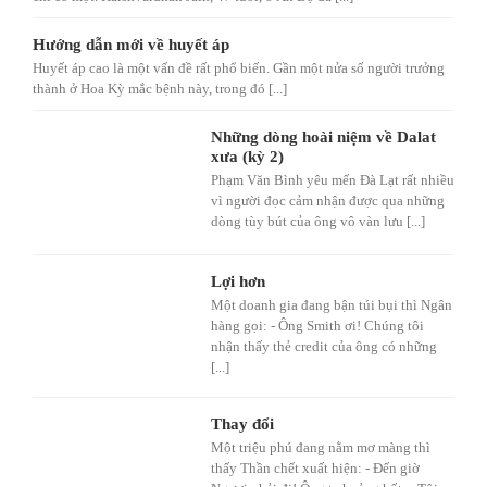
Hướng dẫn mới về huyết áp
Huyết áp cao là một vấn đề rất phổ biến. Gần một nửa số người trưởng
thành ở Hoa Kỳ mắc bệnh này, trong đó [...]
Những dòng hoài niệm về Dalat
xưa (kỳ 2)
Phạm Văn Bình yêu mến Đà Lạt rất nhiều
vì người đọc cảm nhận được qua những
dòng tùy bút của ông vô vàn lưu [...]
Lợi hơn
Một doanh gia đang bận túi bụi thì Ngân
hàng gọi: - Ông Smith ơi! Chúng tôi
nhận thấy thẻ credit của ông có những
[...]
Thay đổi
Một triệu phú đang nằm mơ màng thì
thấy Thần chết xuất hiện: - Đến giờ