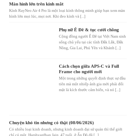
Màn hình lớn trên kính mắt
Kính RayNeo Air 4 Pro là một loại kính thông minh giúp bạn xem màn
hình lớn mọi lúc, mọi nơi. Khi đeo kính và [...]
Phụ nữ Ê Đê & tục cưới chồng
Cộng đồng người Ê Đê tại Việt Nam sinh
sống chủ yếu tại các tỉnh Đắk Lắk, Đắk
Nông, Gia Lai, Phú Yên và Khánh [...]
Cách chọn giữa APS-C và Full
Frame cho người mới
Một trong những quyết định thực sự đầu
tiên mà một nhiếp ảnh gia mới phải đối
mặt là kích thước cảm biến, và nó [...]
Chuyện khó tin nhưng có thật (08/06/2026)
Có nhiều loại kinh doanh, nhưng kinh doanh đại sứ quán thì thế giới
chỉ có một. Harshvardhan Jain, 47 tuổi, ở Ấn Độ đã [...]