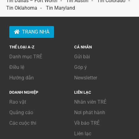
Tin Dallas – Fort Worth
Tin Austin
Tin Colorado
Tin Oklahoma
Tin Maryland
TRANG NHÀ
THỂ LOẠI A-Z
CÁ NHÂN
Danh mục TRẺ
Gửi bài
Điều lệ
Góp ý
Hướng dẫn
Newsletter
DOANH NGHIỆP
LIÊN LẠC
Rao vặt
Nhân viên TRẺ
Quảng cáo
Nơi phát hành
Các cuộc thi
Về báo TRẺ
Liên lạc