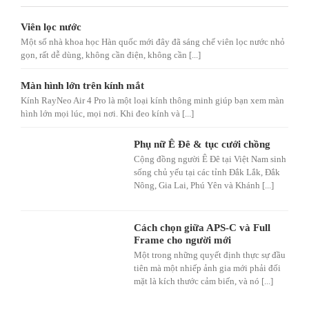
Viên lọc nước
Một số nhà khoa học Hàn quốc mới đây đã sáng chế viên lọc nước nhỏ
gọn, rất dễ dùng, không cần điện, không cần [...]
Màn hình lớn trên kính mắt
Kính RayNeo Air 4 Pro là một loại kính thông minh giúp bạn xem màn
hình lớn mọi lúc, mọi nơi. Khi đeo kính và [...]
Phụ nữ Ê Đê & tục cưới chồng
Cộng đồng người Ê Đê tại Việt Nam sinh
sống chủ yếu tại các tỉnh Đắk Lắk, Đắk
Nông, Gia Lai, Phú Yên và Khánh [...]
Cách chọn giữa APS-C và Full
Frame cho người mới
Một trong những quyết định thực sự đầu
tiên mà một nhiếp ảnh gia mới phải đối
mặt là kích thước cảm biến, và nó [...]