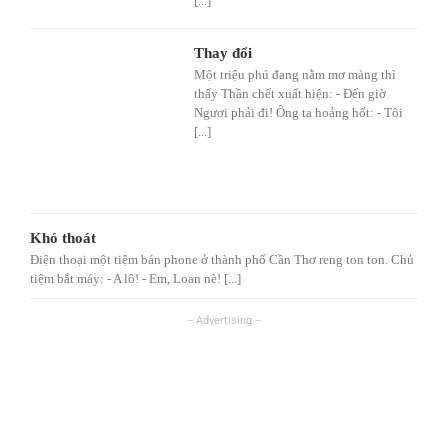
[...]
Thay đổi
Một triệu phú đang nằm mơ màng thì
thấy Thần chết xuất hiện: - Đến giờ
Ngươi phải đi! Ông ta hoảng hốt: - Tôi
[...]
Khó thoát
Điện thoại một tiệm bán phone ở thành phố Cần Thơ reng ton ton. Chủ
tiệm bắt máy: - A lô! - Em, Loan nè! [...]