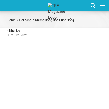
Skip
to
content
Home
/
Đời sống
/
Những Bông Hoa Cuộc Sống
- Như Sao
July 31st, 2025