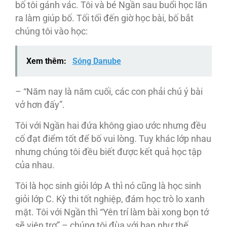
bố tôi gánh vác. Tôi và bé Ngần sau buổi học lăn
ra làm giúp bố. Tối tối đến giờ học bài, bố bắt
chúng tôi vào học:
Xem thêm:
Sóng Danube
– “Năm nay là năm cuối, các con phải chú ý bài
vở hơn đấy”.
Tôi với Ngần hai đứa không giao ước nhưng đều
cố đạt điểm tốt để bố vui lòng. Tuy khác lớp nhau
nhưng chúng tôi đều biết được kết quả học tập
của nhau.
Tôi là học sinh giỏi lớp A thì nó cũng là học sinh
giỏi lớp C. Kỳ thi tốt nghiệp, đám học trò lo xanh
mặt. Tôi với Ngần thì “Yên trí làm bài xong bọn tớ
sẽ viện trợ” – chúng tôi đùa với bạn như thế.