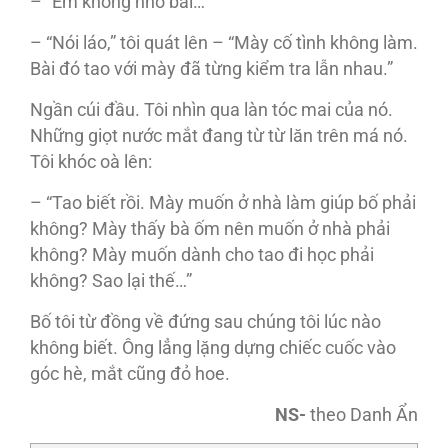
– “Em không nhớ bài…”
– “Nói láo,” tôi quát lên – “Mày cố tình không làm.
Bài đó tao với mày đã từng kiểm tra lẫn nhau.”
Ngần cúi đầu. Tôi nhìn qua làn tóc mai của nó.
Những giọt nước mắt đang từ từ lăn trên má nó.
Tôi khóc oà lên:
– “Tao biết rồi. Mày muốn ở nhà làm giúp bố phải
không? Mày thấy bà ốm nên muốn ở nhà phải
không? Mày muốn dành cho tao đi học phải
không? Sao lại thế…”
Bố tôi từ đồng về đứng sau chúng tôi lúc nào
không biết. Ông lẳng lặng dựng chiếc cuốc vào
góc hè, mắt cũng đỏ hoe.
NS-
theo Danh Ẩn