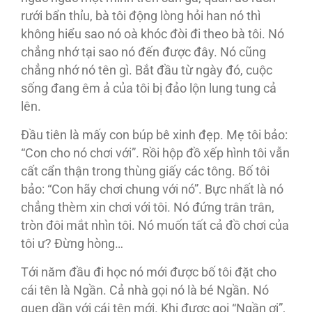
rưới bẩn thỉu, bà tôi động lòng hỏi han nó thì
không hiểu sao nó oà khóc đòi đi theo bà tôi. Nó
chẳng nhớ tại sao nó đến được đây. Nó cũng
chẳng nhớ nó tên gì. Bắt đầu từ ngày đó, cuộc
sống đang êm ả của tôi bị đảo lộn lung tung cả
lên.
Đầu tiên là mấy con búp bê xinh đẹp. Mẹ tôi bảo:
“Con cho nó chơi với”. Rồi hộp đồ xếp hình tôi vẫn
cất cẩn thận trong thùng giấy các tông. Bố tôi
bảo: “Con hãy chơi chung với nó”. Bực nhất là nó
chẳng thèm xin chơi với tôi. Nó đứng trân trân,
tròn đôi mắt nhìn tôi. Nó muốn tất cả đồ chơi của
tôi ư? Đừng hòng…
Tới năm đầu đi học nó mới được bố tôi đặt cho
cái tên là Ngần. Cả nhà gọi nó là bé Ngần. Nó
quen dần với cái tên mới. Khi được gọi “Ngần ơi”,