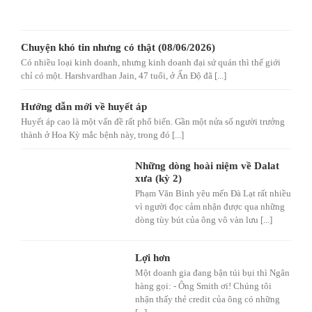
Chuyện khó tin nhưng có thật (08/06/2026)
Có nhiều loại kinh doanh, nhưng kinh doanh đại sứ quán thì thế giới
chỉ có một. Harshvardhan Jain, 47 tuổi, ở Ấn Độ đã [...]
Hướng dẫn mới về huyết áp
Huyết áp cao là một vấn đề rất phổ biến. Gần một nửa số người trưởng
thành ở Hoa Kỳ mắc bệnh này, trong đó [...]
Những dòng hoài niệm về Dalat
xưa (kỳ 2)
Phạm Văn Bình yêu mến Đà Lạt rất nhiều
vì người đọc cảm nhận được qua những
dòng tùy bút của ông vô vàn lưu [...]
Lợi hơn
Một doanh gia đang bận túi bụi thì Ngân
hàng gọi: - Ông Smith ơi! Chúng tôi
nhận thấy thẻ credit của ông có những