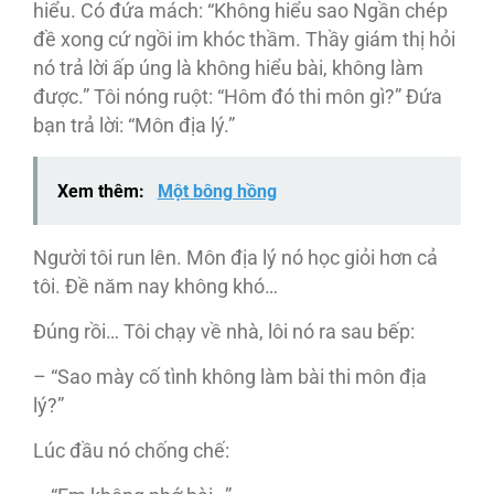
hiểu. Có đứa mách: “Không hiểu sao Ngần chép
đề xong cứ ngồi im khóc thầm. Thầy giám thị hỏi
nó trả lời ấp úng là không hiểu bài, không làm
được.” Tôi nóng ruột: “Hôm đó thi môn gì?” Đứa
bạn trả lời: “Môn địa lý.”
Xem thêm:
Một bông hồng
Người tôi run lên. Môn địa lý nó học giỏi hơn cả
tôi. Đề năm nay không khó…
Đúng rồi… Tôi chạy về nhà, lôi nó ra sau bếp:
– “Sao mày cố tình không làm bài thi môn địa
lý?”
Lúc đầu nó chống chế: