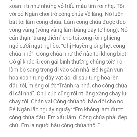
xoan li ti như những vỏ trấu màu tím rơi nhẹ. Tôi
với bé Ngần chơi trò công chúa về làng. Nó luôn
bắt tôi làm công chúa. Làm công chúa được đeo
vòng vàng (vòng vàng làm bằng dây tơ hồng). Nó
cẩn thận “trang điểm” cho tôi xong rồi nghiêng
ngó cười ngặt nghẽo: “Chị Huyền giống hệt công
chúa nhé”. Công chúa như thế nào tôi không biết.
Có gì khác lũ con gái bình thường chúng tôi? Tôi
làm bộ sang trọng đi vào sân nhà. Bé Ngần vun
hoa xoan rụng đầy vạt áo, đi sau tung hoa lên
đầu tôi, miệng ơi ới: “Tránh ra nhá, cho công chúa
đi cái nhá”. Chú cún cũng rối rít lăng xăng chạy lui
chạy tới. Chán vai Công chúa tôi bảo đổi cho nó.
Bé Ngần lắc nguây nguẩy: “Em không làm được
công chúa đâu. Em xấu lắm. Công chúa phải đẹp
chứ. Em là người hầu công chúa thôi.”