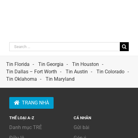
Search
for:
Tin Florida
Tin Georgia
Tin Houston
Tin Dallas – Fort Worth
Tin Austin
Tin Colorado
Tin Oklahoma
Tin Maryland
TRANG NHÀ
THỂ LOẠI A-Z
CÁ NHÂN
Danh mục TRẺ
Gửi bài
Điều lệ
Góp ý