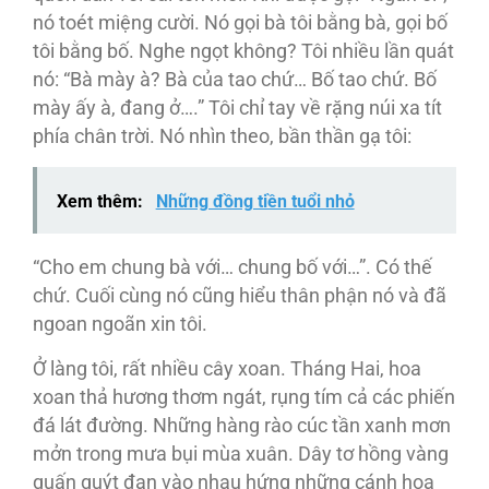
nó toét miệng cười. Nó gọi bà tôi bằng bà, gọi bố
tôi bằng bố. Nghe ngọt không? Tôi nhiều lần quát
nó: “Bà mày à? Bà của tao chứ… Bố tao chứ. Bố
mày ấy à, đang ở….” Tôi chỉ tay về rặng núi xa tít
phía chân trời. Nó nhìn theo, bần thần gạ tôi:
Xem thêm:
Những đồng tiền tuổi nhỏ
“Cho em chung bà với… chung bố với…”. Có thế
chứ. Cuối cùng nó cũng hiểu thân phận nó và đã
ngoan ngoãn xin tôi.
Ở làng tôi, rất nhiều cây xoan. Tháng Hai, hoa
xoan thả hương thơm ngát, rụng tím cả các phiến
đá lát đường. Những hàng rào cúc tần xanh mơn
mởn trong mưa bụi mùa xuân. Dây tơ hồng vàng
quấn quýt đan vào nhau hứng những cánh hoa