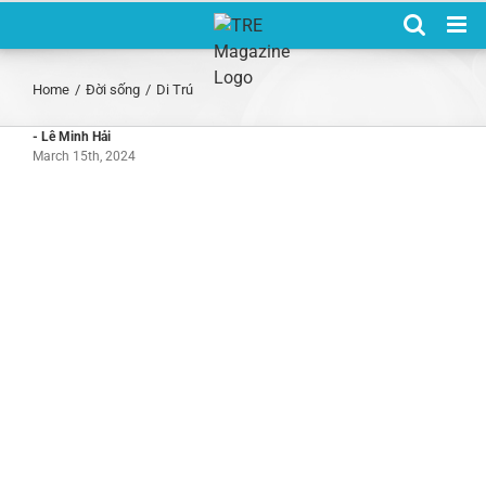
Skip
to
content
Home
/
Đời sống
/
Di Trú
- Lê Minh Hải
March 15th, 2024