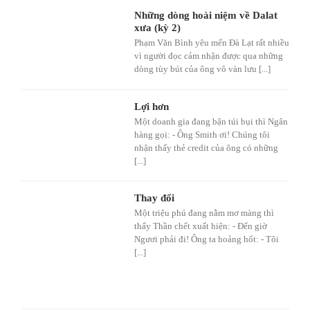
Những dòng hoài niệm về Dalat
xưa (kỳ 2)
Phạm Văn Bình yêu mến Đà Lạt rất nhiều
vì người đọc cảm nhận được qua những
dòng tùy bút của ông vô vàn lưu [...]
Lợi hơn
Một doanh gia đang bận túi bụi thì Ngân
hàng gọi: - Ông Smith ơi! Chúng tôi
nhận thấy thẻ credit của ông có những
[...]
Thay đổi
Một triệu phú đang nằm mơ màng thì
thấy Thần chết xuất hiện: - Đến giờ
Ngươi phải đi! Ông ta hoảng hốt: - Tôi
[...]