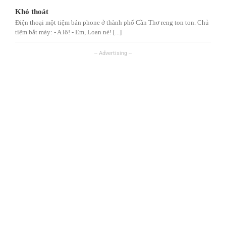
Khó thoát
Điện thoại một tiệm bán phone ở thành phố Cần Thơ reng ton ton. Chủ
tiệm bắt máy: - A lô! - Em, Loan nè! [...]