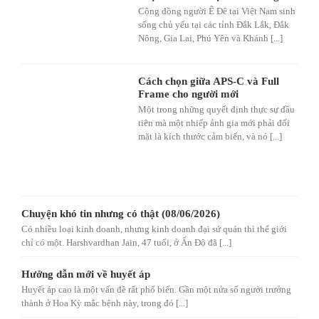
Cộng đồng người Ê Đê tại Việt Nam sinh
sống chủ yếu tại các tỉnh Đắk Lắk, Đắk
Nông, Gia Lai, Phú Yên và Khánh [...]
Cách chọn giữa APS-C và Full
Frame cho người mới
Một trong những quyết định thực sự đầu
tiên mà một nhiếp ảnh gia mới phải đối
mặt là kích thước cảm biến, và nó [...]
Chuyện khó tin nhưng có thật (08/06/2026)
Có nhiều loại kinh doanh, nhưng kinh doanh đại sứ quán thì thế giới
chỉ có một. Harshvardhan Jain, 47 tuổi, ở Ấn Độ đã [...]
Hướng dẫn mới về huyết áp
Huyết áp cao là một vấn đề rất phổ biến. Gần một nửa số người trưởng
thành ở Hoa Kỳ mắc bệnh này, trong đó [...]