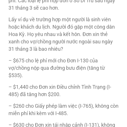
phí. Các loại lệ phí nộp đơn ở Sở Di Trú sau ngày
31 tháng 3 sẽ cao hơn.
Lấy ví dụ về trường hợp một người là sinh viên
hoặc khách du lịch. Người đó gặp một công dân
Hoa Kỳ. Họ yêu nhau và kết hôn. Đơn xin thẻ
xanh cho vợ/chồng người nước ngoài sau ngày
31 tháng 3 là bao nhiêu?
– $675 cho lệ phí mới cho Đơn I-130 của
vợ/chồng nộp qua đường bưu điện (tăng từ
$535).
– $1,440 cho Đơn xin Điều chỉnh Tình Trạng (I-
485) đã tăng hơn $200.
– $260 cho Giấy phép làm việc (I-765), không còn
miễn phí khi kèm với I-485.
– $630 cho Đơn xin tái nhập cảnh (I-131), không