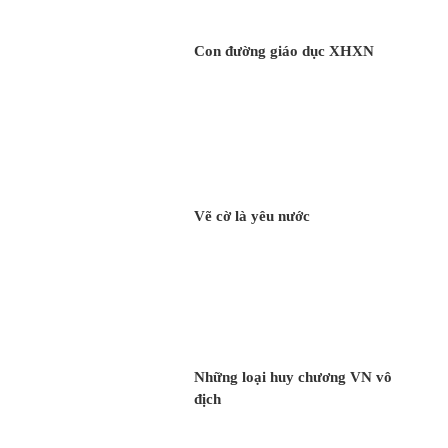
Con đường giáo dục XHXN
Vẽ cờ là yêu nước
Những loại huy chương VN vô
địch