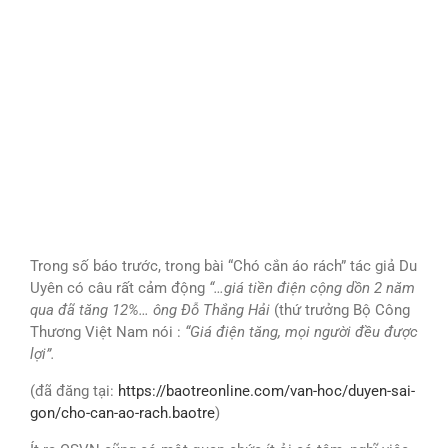
Trong số báo trước, trong bài “Chó cắn áo rách” tác giả Du
Uyên có câu rất cảm động
“…giá tiền điện cộng dồn 2 năm
qua đã tăng 12%… ông Đỗ Thắng Hải
(thứ trưởng Bộ Công
Thương Việt Nam nói :
“Giá điện tăng, mọi người đều được
lợi”.
(đã đăng tại:
https://baotreonline.com/van-hoc/duyen-sai-
gon/cho-can-ao-rach.baotre
)