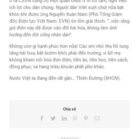
Ít ra CSVN cũng có một quan chức ít ỏi có tâm, nghĩ việc
ích lợi cho dân chúng. Người dân Việt suýt chút nữa bật
khóc khi được ông Nguyễn Xuân Nam (Phó Tổng Giám
đốc Điện lực Việt Nam: EVN) ôn tồn giải thích:
“..việc tăng
giá điện này đã được cân đối hài hòa, không làm ảnh
hưởng đến đời sống nhân dân”.
Không còn gì hạnh phúc hơn nữa! Các em nhỏ tha hồ tung
tăng hái hoa, bắt bướm khỏi phải đến trường, vì bố mẹ
không kham nổi hóa đơn điện, tiền ăn, tiền học, tiền sách,
đồng phục, và hàng triệu khoản phất phơ khác.
Nước Việt ta đang đến rất gần… Thiên Đường (XHCN).
Chia sẻ
Facebook
Twitter
LinkedIn
WhatsApp
Pinterest
Email