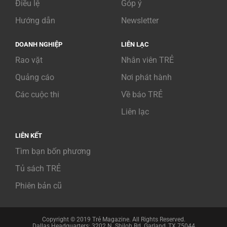
Điều lệ
Góp ý
Hướng dẫn
Newsletter
DOANH NGHIỆP
LIÊN LẠC
Rao vặt
Nhân viên TRẺ
Quảng cáo
Nơi phát hành
Các cuộc thi
Về báo TRẺ
Liên lạc
LIÊN KẾT
Tìm bạn bốn phương
Tủ sách TRẺ
Phiên bản cũ
Copyright © 2019 Trẻ Magazine. All Rights Reserved.
Dallas Headquarters: 3202 N. Shiloh Rd. Garland, TX 75044