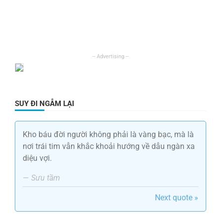
SUY ĐI NGẪM LẠI
Kho báu đời người không phải là vàng bạc, mà là
nơi trái tim vẫn khắc khoải hướng về dẫu ngàn xa
diệu vợi.
—
Sưu tầm
Next quote »