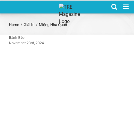
Skip
to
content
Home
/
Giải trí
/
Miệng Nhà Quan
Bánh Bèo
November 23rd, 2024