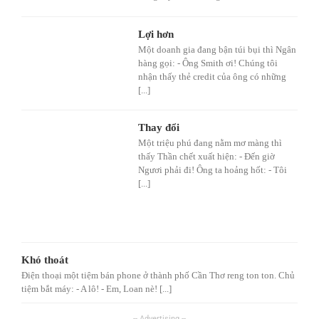
Lợi hơn
Một doanh gia đang bận túi bụi thì Ngân
hàng gọi: - Ông Smith ơi! Chúng tôi
nhận thấy thẻ credit của ông có những
[...]
Thay đổi
Một triệu phú đang nằm mơ màng thì
thấy Thần chết xuất hiện: - Đến giờ
Ngươi phải đi! Ông ta hoảng hốt: - Tôi
[...]
Khó thoát
Điện thoại một tiệm bán phone ở thành phố Cần Thơ reng ton ton. Chủ
tiệm bắt máy: - A lô! - Em, Loan nè! [...]