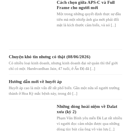
Cách chọn giữa APS-C và Full
Frame cho người mới
Một trong những quyết định thực sự đầu
tiên mà một nhiếp ảnh gia mới phải đối
mặt là kích thước cảm biến, và nó [...]
Chuyện khó tin nhưng có thật (08/06/2026)
Có nhiều loại kinh doanh, nhưng kinh doanh đại sứ quán thì thế giới
chỉ có một. Harshvardhan Jain, 47 tuổi, ở Ấn Độ đã [...]
Hướng dẫn mới về huyết áp
Huyết áp cao là một vấn đề rất phổ biến. Gần một nửa số người trưởng
thành ở Hoa Kỳ mắc bệnh này, trong đó [...]
Những dòng hoài niệm về Dalat
xưa (kỳ 2)
Phạm Văn Bình yêu mến Đà Lạt rất nhiều
vì người đọc cảm nhận được qua những
dòng tùy bút của ông vô vàn lưu [...]