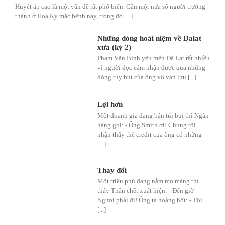
Huyết áp cao là một vấn đề rất phổ biến. Gần một nửa số người trưởng
thành ở Hoa Kỳ mắc bệnh này, trong đó [...]
Những dòng hoài niệm về Dalat
xưa (kỳ 2)
Phạm Văn Bình yêu mến Đà Lạt rất nhiều
vì người đọc cảm nhận được qua những
dòng tùy bút của ông vô vàn lưu [...]
Lợi hơn
Một doanh gia đang bận túi bụi thì Ngân
hàng gọi: - Ông Smith ơi! Chúng tôi
nhận thấy thẻ credit của ông có những
[...]
Thay đổi
Một triệu phú đang nằm mơ màng thì
thấy Thần chết xuất hiện: - Đến giờ
Ngươi phải đi! Ông ta hoảng hốt: - Tôi
[...]