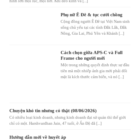
hình lớn mọi lúc, mọi nơi. Khi đeo kính và [...]
Phụ nữ Ê Đê & tục cưới chồng
Cộng đồng người Ê Đê tại Việt Nam sinh
sống chủ yếu tại các tỉnh Đắk Lắk, Đắk
Nông, Gia Lai, Phú Yên và Khánh [...]
Cách chọn giữa APS-C và Full
Frame cho người mới
Một trong những quyết định thực sự đầu
tiên mà một nhiếp ảnh gia mới phải đối
mặt là kích thước cảm biến, và nó [...]
Chuyện khó tin nhưng có thật (08/06/2026)
Có nhiều loại kinh doanh, nhưng kinh doanh đại sứ quán thì thế giới
chỉ có một. Harshvardhan Jain, 47 tuổi, ở Ấn Độ đã [...]
Hướng dẫn mới về huyết áp