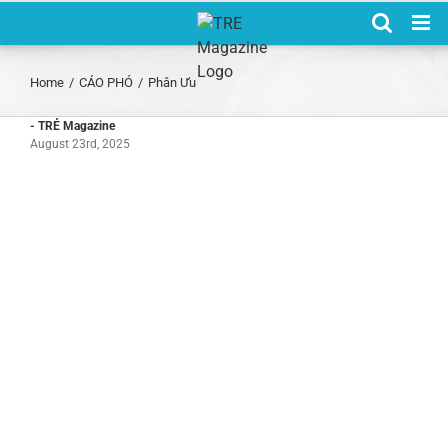
Skip
to
content
Home
/
CÁO PHÓ
/
Phân Ưu
- TRẺ Magazine
August 23rd, 2025