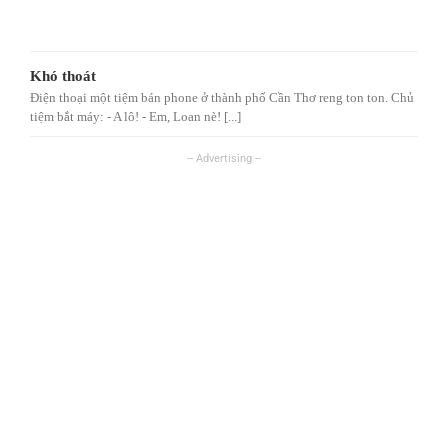
Khó thoát
Điện thoại một tiệm bán phone ở thành phố Cần Thơ reng ton ton. Chủ
tiệm bắt máy: - A lô! - Em, Loan nè! [...]