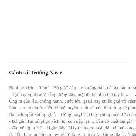
Cảnh sát trưởng Nasir
Bị phục kích - Rầm! “Bố già” đập tay xuống bàn, cái gạt tàn tưng 
- Tụi bay nghĩ sao? Ông đứng dậy, mặt đỏ ké, đưa hai tay lên. - …
Ông ra cửa lều, chống nạnh, bước tới, lại đá bay chiếc ghế vô vách
Làm sao tụi chuột chết đó biết tuyến trinh sát của lính rừng để ph
Banach ngồi xuống ghế. - Cũng may! Tụi bay không mất đứa nà
- Bố già! Tụi nó phục kích, tụi con đập lại!... Đâu có thiệt hại g
- Chuyện gì nữa? - Nghe đây! Mấy thằng con cái đầu chỉ có súng 
Hai lần bị phục kích ngay trên đường trinh sát!... Có nghĩa là. Nh