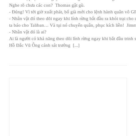
Nghe rõ chưa các con? Thomas gật gù.
- Đúng! Vì tới giờ xuất phát, bố già mới cho lệnh hành quân vô GP
- Nhân vật đó theo dõi ngay khi lính rừng bắt đầu ra khỏi trại ch
ta báo cho Taliban… Và tụi nó chuyển quân, phục kích liền! Ji
- Nhân vật đó là ai?
Ai là người có khả năng theo dõi lính rừng ngay khi bắt đầu trin
Hồ Đắc Vũ Ông cảnh sát trưởng [...]