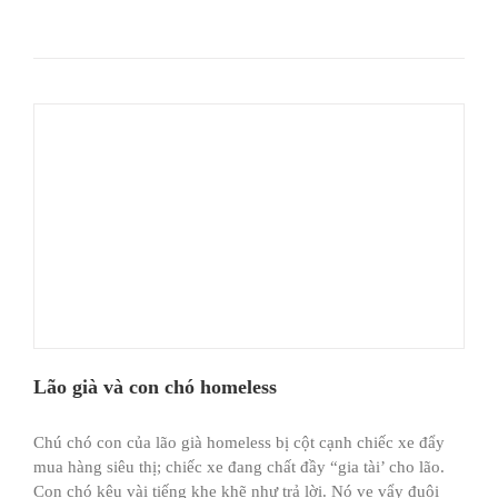
Lão già và con chó homeless
Chú chó con của lão già homeless bị cột cạnh chiếc xe đẩy
mua hàng siêu thị; chiếc xe đang chất đầy “gia tài’ cho lão.
Con chó kêu vài tiếng khe khẽ như trả lời. Nó ve vẩy đuôi