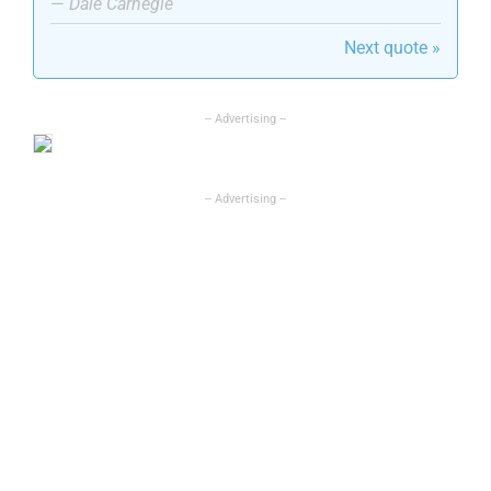
—
Dale Carnegie
Next quote »