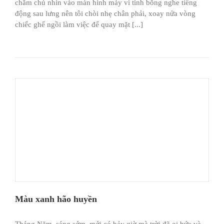
chăm chú nhìn vào màn hình máy vi tính bỗng nghe tiếng
động sau lưng nên tôi chòi nhẹ chân phải, xoay nửa vòng
chiếc ghế ngồi làm việc để quay mặt [...]
Màu xanh hão huyền
Tháng Năm, sáng sớm, mới có bảy giờ mà trời đã oi bức và