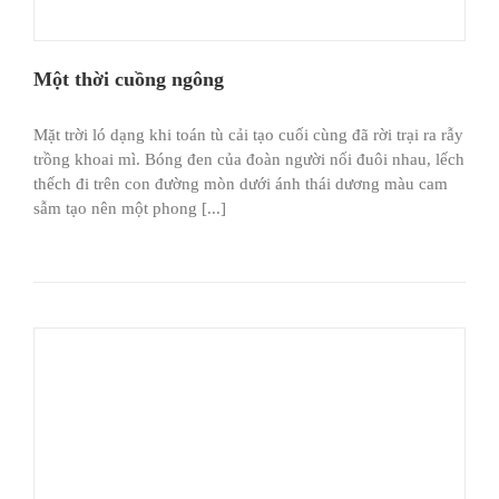
Một thời cuồng ngông
Mặt trời ló dạng khi toán tù cải tạo cuối cùng đã rời trại ra rẫy
trồng khoai mì. Bóng đen của đoàn người nối đuôi nhau, lếch
thếch đi trên con đường mòn dưới ánh thái dương màu cam
sẫm tạo nên một phong [...]