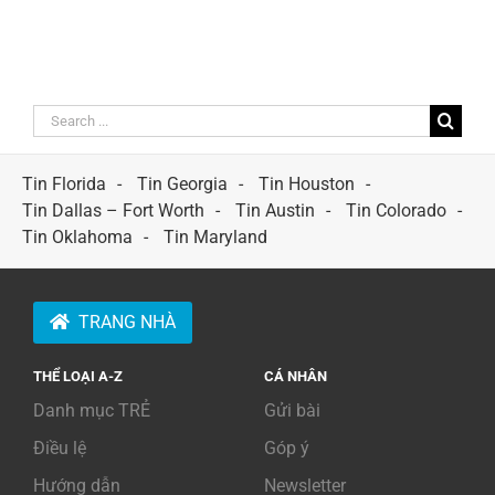
Search
for:
Tin Florida
Tin Georgia
Tin Houston
Tin Dallas – Fort Worth
Tin Austin
Tin Colorado
Tin Oklahoma
Tin Maryland
TRANG NHÀ
THỂ LOẠI A-Z
CÁ NHÂN
Danh mục TRẺ
Gửi bài
Điều lệ
Góp ý
Hướng dẫn
Newsletter