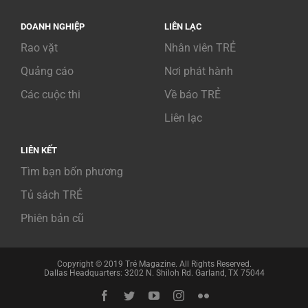
DOANH NGHIỆP
LIÊN LẠC
Rao vặt
Nhân viên TRẺ
Quảng cáo
Nơi phát hành
Các cuộc thi
Về báo TRẺ
Liên lạc
LIÊN KẾT
Tìm bạn bốn phương
Tủ sách TRẺ
Phiên bản cũ
Copyright © 2019 Trẻ Magazine. All Rights Reserved.
Dallas Headquarters: 3202 N. Shiloh Rd. Garland, TX 75044
Facebook
Twitter
YouTube
Instagram
Flickr