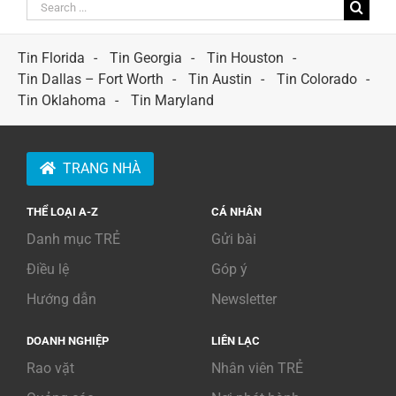
Search
for:
Tin Florida
Tin Georgia
Tin Houston
Tin Dallas – Fort Worth
Tin Austin
Tin Colorado
Tin Oklahoma
Tin Maryland
TRANG NHÀ
THỂ LOẠI A-Z
CÁ NHÂN
Danh mục TRẺ
Gửi bài
Điều lệ
Góp ý
Hướng dẫn
Newsletter
DOANH NGHIỆP
LIÊN LẠC
Rao vặt
Nhân viên TRẺ