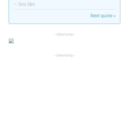
—
Sưu tầm
Next quote »