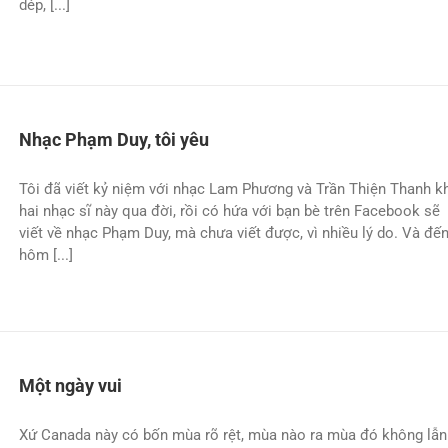
dép, [...]
Nhạc Phạm Duy, tôi yêu
Tôi đã viết kỷ niệm với nhạc Lam Phương và Trần Thiện Thanh k
hai nhạc sĩ này qua đời, rồi có hứa với bạn bè trên Facebook sẽ
viết về nhạc Phạm Duy, mà chưa viết được, vì nhiều lý do. Và đế
hôm [...]
Một ngày vui
Xứ Canada này có bốn mùa rõ rệt, mùa nào ra mùa đó không lẫn