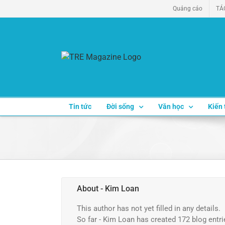
Skip
Quảng cáo
TÁ
to
content
Tin tức
Đời sống
Văn học
Kiến 
About
- Kim Loan
This author has not yet filled in any details.
So far - Kim Loan has created 172 blog entri