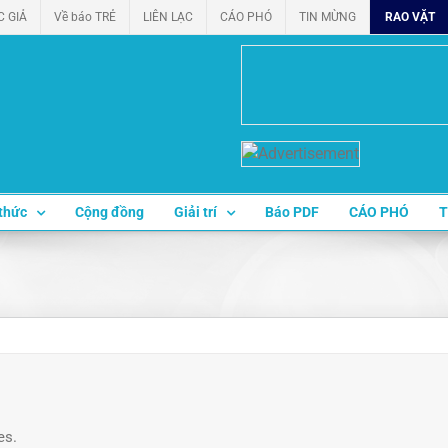
C GIẢ
Về báo TRẺ
LIÊN LẠC
CÁO PHÓ
TIN MỪNG
RAO VẶT
thức
Cộng đồng
Giải trí
Báo PDF
CÁO PHÓ
T
es.