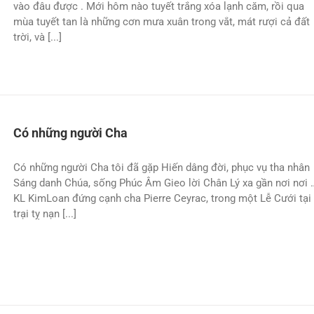
vào đâu được . Mới hôm nào tuyết trắng xóa lạnh căm, rồi qua
mùa tuyết tan là những cơn mưa xuân trong vắt, mát rượi cả đất
trời, và [...]
Có những người Cha
Có những người Cha tôi đã gặp Hiến dâng đời, phục vụ tha nhân
Sáng danh Chúa, sống Phúc Âm Gieo lời Chân Lý xa gần nơi nơi 
KL KimLoan đứng cạnh cha Pierre Ceyrac, trong một Lễ Cưới tại
trại tỵ nạn [...]