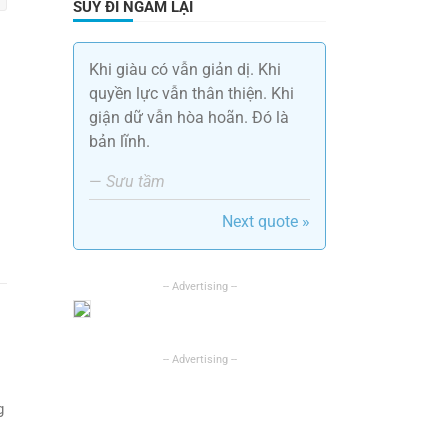
SUY ĐI NGẪM LẠI
Khi giàu có vẫn giản dị. Khi
quyền lực vẫn thân thiện. Khi
giận dữ vẫn hòa hoãn. Đó là
bản lĩnh.
—
Sưu tầm
Next quote »
g