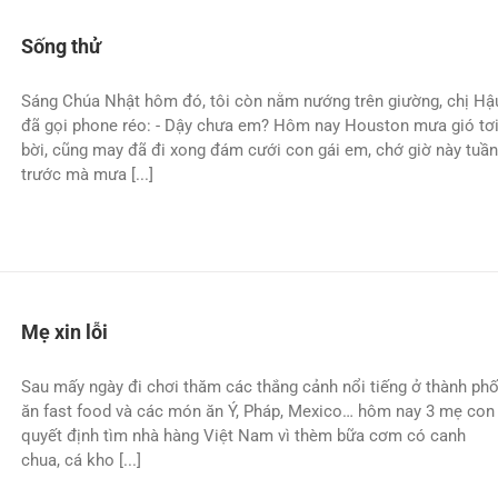
Sống thử
Sáng Chúa Nhật hôm đó, tôi còn nằm nướng trên giường, chị Hậ
đã gọi phone réo: - Dậy chưa em? Hôm nay Houston mưa gió tơ
bời, cũng may đã đi xong đám cưới con gái em, chớ giờ này tuần
trước mà mưa [...]
Mẹ xin lỗi
Sau mấy ngày đi chơi thăm các thắng cảnh nổi tiếng ở thành phố
ăn fast food và các món ăn Ý, Pháp, Mexico… hôm nay 3 mẹ con
quyết định tìm nhà hàng Việt Nam vì thèm bữa cơm có canh
chua, cá kho [...]