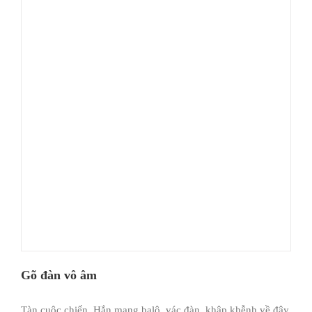
Gõ đàn vô âm
Tàn cuộc chiến. Hắn mang balô, vác đàn, khập khễnh về đây.