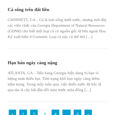
Cá sống trên đất liền
GWINNETT, GA – Cá là loài sống dưới nước, nhưng mới đây
các viên chức của Georgia Department of Natural Resources
(GDNR) cho biết một loại cá có nguồn gốc từ bên ngoài Hoa
Kỳ xuất hiện ở Gwinnett. Loại cá này có thể thở […]
Hạn hán ngày càng nặng
ATLANTA, GA – Tiểu bang Georgia hiện đang bị hạn vì
lượng mưa thiếu hụt. Tình trạng khô hạn ngày càng thêm
trầm trọng. Trong mấy tuần qua, việc thiếu nước đã bộc lộ
qua tàn lá cây bắt đầu đổi màu trước mùa đông […]
«
1
2
3
4
…
6
»