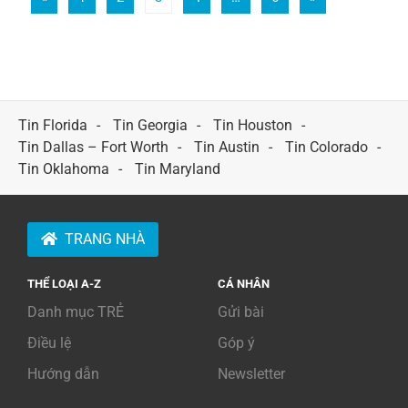
Tin Florida
Tin Georgia
Tin Houston
Tin Dallas – Fort Worth
Tin Austin
Tin Colorado
Tin Oklahoma
Tin Maryland
TRANG NHÀ
THỂ LOẠI A-Z
CÁ NHÂN
Danh mục TRẺ
Gửi bài
Điều lệ
Góp ý
Hướng dẫn
Newsletter