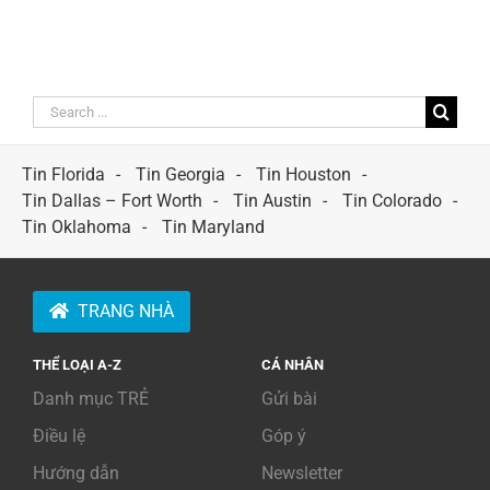
Search
for:
Tin Florida
Tin Georgia
Tin Houston
Tin Dallas – Fort Worth
Tin Austin
Tin Colorado
Tin Oklahoma
Tin Maryland
TRANG NHÀ
THỂ LOẠI A-Z
CÁ NHÂN
Danh mục TRẺ
Gửi bài
Điều lệ
Góp ý
Hướng dẫn
Newsletter