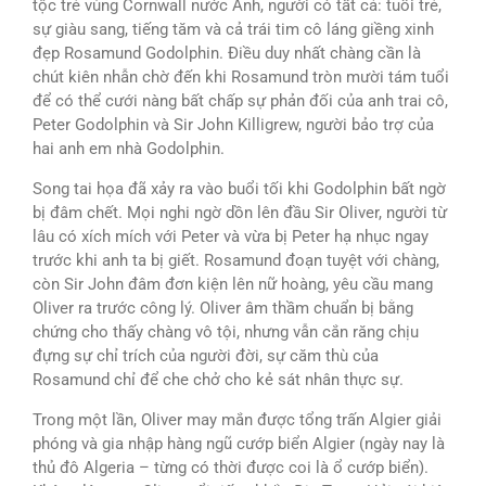
tộc trẻ vùng Cornwall nước Anh, người có tất cả: tuổi trẻ,
sự giàu sang, tiếng tăm và cả trái tim cô láng giềng xinh
đẹp Rosamund Godolphin. Điều duy nhất chàng cần là
chút kiên nhẫn chờ đến khi Rosamund tròn mười tám tuổi
để có thể cưới nàng bất chấp sự phản đối của anh trai cô,
Peter Godolphin và Sir John Killigrew, người bảo trợ của
hai anh em nhà Godolphin.
Song tai họa đã xảy ra vào buổi tối khi Godolphin bất ngờ
bị đâm chết. Mọi nghi ngờ dồn lên đầu Sir Oliver, người từ
lâu có xích mích với Peter và vừa bị Peter hạ nhục ngay
trước khi anh ta bị giết. Rosamund đoạn tuyệt với chàng,
còn Sir John đâm đơn kiện lên nữ hoàng, yêu cầu mang
Oliver ra trước công lý. Oliver âm thầm chuẩn bị bằng
chứng cho thấy chàng vô tội, nhưng vẫn cắn răng chịu
đựng sự chỉ trích của người đời, sự căm thù của
Rosamund chỉ để che chở cho kẻ sát nhân thực sự.
Trong một lần, Oliver may mắn được tổng trấn Algier giải
phóng và gia nhập hàng ngũ cướp biển Algier (ngày nay là
thủ đô Algeria – từng có thời được coi là ổ cướp biển).