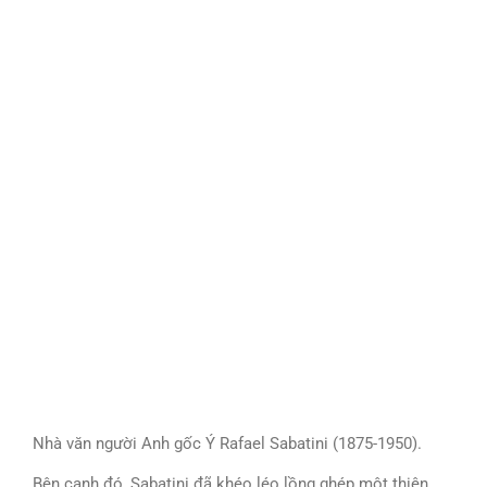
Nhà văn người Anh gốc Ý Rafael Sabatini (1875-1950).
Bên cạnh đó, Sabatini đã khéo léo lồng ghép một thiên