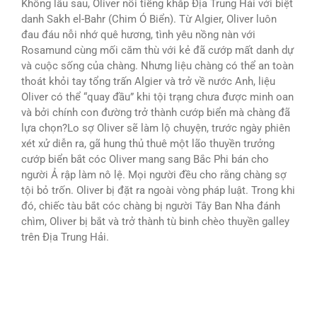
Không lâu sau, Oliver nổi tiếng khắp Địa Trung Hải với biệt
danh Sakh el-Bahr (Chim Ó Biển). Từ Algier, Oliver luôn
đau đáu nỗi nhớ quê hương, tình yêu nồng nàn với
Rosamund cùng mối căm thù với kẻ đã cướp mất danh dự
và cuộc sống của chàng. Nhưng liệu chàng có thể an toàn
thoát khỏi tay tổng trấn Algier và trở về nước Anh, liệu
Oliver có thể “quay đầu” khi tội trạng chưa được minh oan
và bởi chính con đường trở thành cướp biển mà chàng đã
lựa chọn?Lo sợ Oliver sẽ làm lộ chuyện, trước ngày phiên
xét xử diễn ra, gã hung thủ thuê một lão thuyền trưởng
cướp biển bắt cóc Oliver mang sang Bắc Phi bán cho
người Ả rập làm nô lệ. Mọi người đều cho rằng chàng sợ
tội bỏ trốn. Oliver bị đặt ra ngoài vòng pháp luật. Trong khi
đó, chiếc tàu bắt cóc chàng bị người Tây Ban Nha đánh
chìm, Oliver bị bắt và trở thành tù binh chèo thuyền galley
trên Địa Trung Hải.