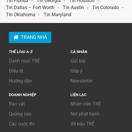
Tin Florida
Tin Georgia
Tin Houston
Tin Dallas – Fort Worth
Tin Austin
Tin Colorado
Tin Oklahoma
Tin Maryland
TRANG NHÀ
THỂ LOẠI A-Z
CÁ NHÂN
Danh mục TRẺ
Gửi bài
Điều lệ
Góp ý
Hướng dẫn
Newsletter
DOANH NGHIỆP
LIÊN LẠC
Rao vặt
Nhân viên TRẺ
Quảng cáo
Nơi phát hành
Các cuộc thi
Về báo TRẺ