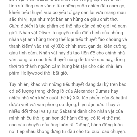
tình sử lãng mạn vào giữa những cuộc chiến đấu cam go,
khiến tiểu thuyết vừa có yếu tố gay cấn lại vừa mang màu
sắc thi vị, tựa như một bản anh hùng ca giàu chất thơ.
Chim ó biển
là tác phẩm có thể hấp dẫn cả nữ giới và nam
giới. Nhân vật Oliver là nguyên mẫu điển hình của những
nhân vật anh hùng trong thể loại tiểu thuyết “áo choàng và
thanh kiếm” vào thế kỷ XIX: chính trực, gan dạ, kiên cường,
giàu tình cảm. Nhân vật này đã tạo tiền đề cho chính nhà
văn sáng tác các tiểu thuyết cùng đề tài về sau này, đồng
thời trở thành nguồn cảm hứng bất tận cho các nhà làm
phim Hollywood thời bất giờ.
Tuy nhiên, khác với những tiểu thuyết đăng dài kỳ trên báo
có số lượng trang khổng lồ của Alexander Dumas hay
nhiều nhà văn khác cuối thế kỷ XIX, tác phẩm của Sabatini
được viết với văn phong cô đọng, hiện đại hơn. Thay vì
nhiều đối thoại và tự sự, Sabatini dành cho nhân vật của
mình nhiều thời gian hơn để hành động, có lẽ vì thế mà
các cậu chuyện của ông luôn rất “sống”, hành động luôn
nối tiếp nhau không dừng từ đầu cho tới cuối câu chuyện.