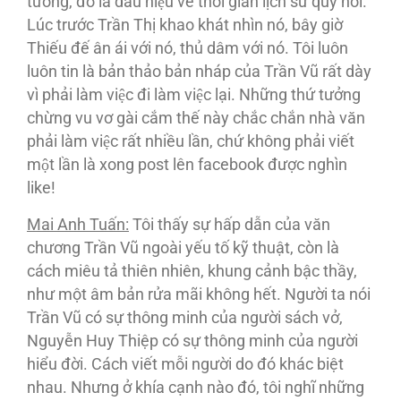
tường, đó là dấu hiệu về thời gian lịch sử quy hồi.
Lúc trước Trần Thị khao khát nhìn nó, bây giờ
Thiếu đế ân ái với nó, thủ dâm với nó. Tôi luôn
luôn tin là bản thảo bản nháp của Trần Vũ rất dày
vì phải làm việc đi làm việc lại. Những thứ tưởng
chừng vu vơ gài cắm thế này chắc chắn nhà văn
phải làm việc rất nhiều lần, chứ không phải viết
một lần là xong post lên facebook được nghìn
like!
Mai Anh Tuấn:
Tôi thấy sự hấp dẫn của văn
chương Trần Vũ ngoài yếu tố kỹ thuật, còn là
cách miêu tả thiên nhiên, khung cảnh bậc thầy,
như một âm bản rửa mãi không hết. Người ta nói
Trần Vũ có sự thông minh của người sách vở,
Nguyễn Huy Thiệp có sự thông minh của người
hiểu đời. Cách viết mỗi người do đó khác biệt
nhau. Nhưng ở khía cạnh nào đó, tôi nghĩ những