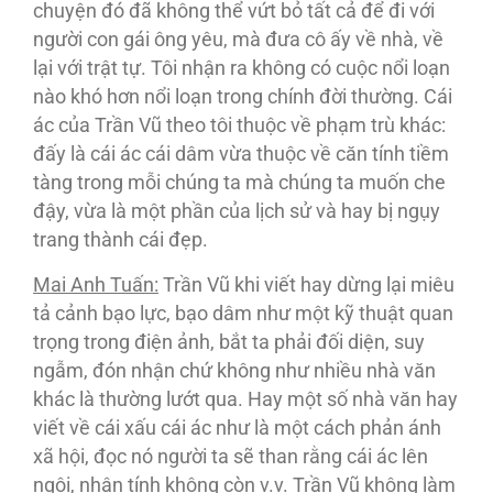
chuyện đó đã không thể vứt bỏ tất cả để đi với
người con gái ông yêu, mà đưa cô ấy về nhà, về
lại với trật tự. Tôi nhận ra không có cuộc nổi loạn
nào khó hơn nổi loạn trong chính đời thường. Cái
ác của Trần Vũ theo tôi thuộc về phạm trù khác:
đấy là cái ác cái dâm vừa thuộc về căn tính tiềm
tàng trong mỗi chúng ta mà chúng ta muốn che
đậy, vừa là một phần của lịch sử và hay bị ngụy
trang thành cái đẹp.
Mai Anh Tuấn:
Trần Vũ khi viết hay dừng lại miêu
tả cảnh bạo lực, bạo dâm như một kỹ thuật quan
trọng trong điện ảnh, bắt ta phải đối diện, suy
ngẫm, đón nhận chứ không như nhiều nhà văn
khác là thường lướt qua. Hay một số nhà văn hay
viết về cái xấu cái ác như là một cách phản ánh
xã hội, đọc nó người ta sẽ than rằng cái ác lên
ngôi, nhân tính không còn v.v. Trần Vũ không làm