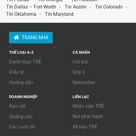
Tin Dallas – Fort Worth
Tin Austin
Tin Colorado
Tin Oklahoma
Tin Maryland
TRANG NHÀ
THỂ LOẠI A-Z
CÁ NHÂN
Danh mục TRẺ
Gửi bài
Điều lệ
Góp ý
Hướng dẫn
Newsletter
DOANH NGHIỆP
LIÊN LẠC
Rao vặt
Nhân viên TRẺ
Quảng cáo
Nơi phát hành
Các cuộc thi
Về báo TRẺ