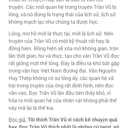
truyện. Các mối quan hệ trong truyện Trần Vũ bị
lỏng, và nó đúng là trạng thái của lịch sử, lịch sử
không mạch lạc như chúng ta được học.
Lỏng, mơ hồ mới là thực tại, mới là lịch sử. Nên
truyện của Trần Vũ có một kỹ thuật rất hay là
đồng hiện. Ðồng hiện sẽ xóa mờ không gian, trộn
lẫn thời gian, hư và thực, tạo cho văn Trần Vũ đọc
rất giống một thể lỏng. Ðấy là điều ta khó bắt gặp
trong văn học Việt Nam đương đại. Văn Nguyễn
Huy Thiệp không có sự lỏng ấy, các quan hệ xã
hội trong truyện của ông rất định hình, nên đọc
vẫn vào. Ðọc Trần Vũ lần đầu tiên thấy khó, vì
hóa ra mối quan hệ của nhân vật không phải thế
này mà lại là thế kia.
Độc giả:
Tôi thích Trần Vũ vì cách kể chuyện quá
hay. Đọc Trần Vũ thích nhất là những cú twist, nó