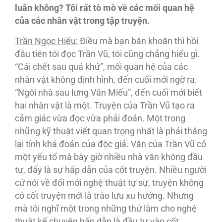
luân không? Tôi rất tò mò về các mối quan hệ
của các nhân vật trong tập truyện.
Trần Ngọc Hiếu:
Ðiều mà bạn băn khoăn thì hồi
đầu tiên tôi đọc Trần Vũ, tôi cũng chẳng hiểu gì.
“Cái chết sau quá khứ”, mối quan hệ của các
nhân vật không định hình, đến cuối mới ngờ ra.
“Ngôi nhà sau lưng Văn Miếu”, đến cuối mới biết
hai nhân vật là một. Truyện của Trần Vũ tạo ra
cảm giác vừa đọc vừa phải đoán. Một trong
những kỹ thuật viết quan trọng nhất là phải thắng
lại tính khả đoán của độc giả. Văn của Trần Vũ có
một yếu tố mà bây giờ nhiều nhà văn không đầu
tư, đấy là sự hấp dẫn của cốt truyện. Nhiều người
cứ nói về đổi mới nghệ thuật tự sự, truyện không
có cốt truyện mới là trào lưu xu hướng. Nhưng
mà tôi nghĩ một trong những thứ làm cho nghệ
thuật kể chuyện hấp dẫn là đầu tư vào cốt