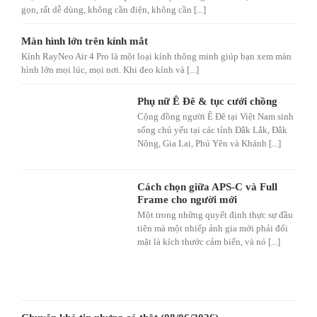
gọn, rất dễ dùng, không cần điện, không cần [...]
Màn hình lớn trên kính mắt
Kính RayNeo Air 4 Pro là một loại kính thông minh giúp bạn xem màn
hình lớn mọi lúc, mọi nơi. Khi đeo kính và [...]
Phụ nữ Ê Đê & tục cưới chồng
Cộng đồng người Ê Đê tại Việt Nam sinh
sống chủ yếu tại các tỉnh Đắk Lắk, Đắk
Nông, Gia Lai, Phú Yên và Khánh [...]
Cách chọn giữa APS-C và Full
Frame cho người mới
Một trong những quyết định thực sự đầu
tiên mà một nhiếp ảnh gia mới phải đối
mặt là kích thước cảm biến, và nó [...]