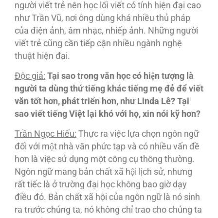
người viết trẻ nên học lối viết có tính hiện đại cao
như Trần Vũ, nơi ông dùng khá nhiều thủ pháp
của điện ảnh, âm nhạc, nhiếp ảnh. Những người
viết trẻ cũng cần tiếp cận nhiều ngành nghệ
thuật hiện đại.
Độc giả:
Tại sao trong văn học có hiện tượng là
người ta dùng thứ tiếng khác tiếng mẹ đẻ để viết
văn tốt hơn, phát triển hơn, như Linda Lê? Tại
sao viết tiếng Việt lại khó với họ, xin nói kỹ hơn?
Trần Ngọc Hiếu:
Thực ra việc lựa chọn ngôn ngữ
đối với một nhà văn phức tạp và có nhiều vấn đề
hơn là việc sử dụng một công cụ thông thường.
Ngôn ngữ mang bản chất xã hội lịch sử, nhưng
rất tiếc là ở trường đại học không bao giờ dạy
điều đó. Bản chất xã hội của ngôn ngữ là nó sinh
ra trước chúng ta, nó không chỉ trao cho chúng ta