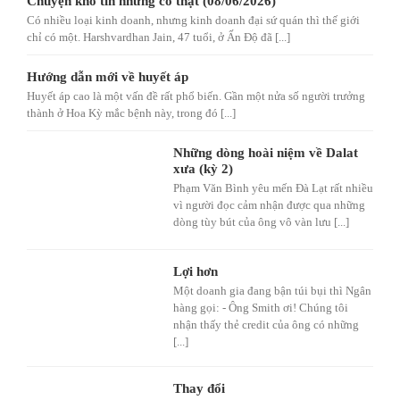
Chuyện khó tin nhưng có thật (08/06/2026)
Có nhiều loại kinh doanh, nhưng kinh doanh đại sứ quán thì thế giới
chỉ có một. Harshvardhan Jain, 47 tuổi, ở Ấn Độ đã [...]
Hướng dẫn mới về huyết áp
Huyết áp cao là một vấn đề rất phổ biến. Gần một nửa số người trưởng
thành ở Hoa Kỳ mắc bệnh này, trong đó [...]
Những dòng hoài niệm về Dalat
xưa (kỳ 2)
Phạm Văn Bình yêu mến Đà Lạt rất nhiều
vì người đọc cảm nhận được qua những
dòng tùy bút của ông vô vàn lưu [...]
Lợi hơn
Một doanh gia đang bận túi bụi thì Ngân
hàng gọi: - Ông Smith ơi! Chúng tôi
nhận thấy thẻ credit của ông có những
[...]
Thay đổi