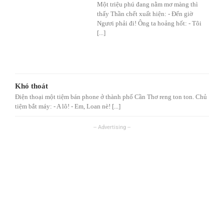
Một triệu phú đang nằm mơ màng thì
thấy Thần chết xuất hiện: - Đến giờ
Ngươi phải đi! Ông ta hoảng hốt: - Tôi
[...]
Khó thoát
Điện thoại một tiệm bán phone ở thành phố Cần Thơ reng ton ton. Chủ
tiệm bắt máy: - A lô! - Em, Loan nè! [...]