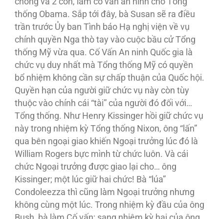
chồng và 2 con, làm cố vấn an ninh cho Tổng
thống Obama. Sắp tới đây, bà Susan sẽ ra điều
trần trước Ủy ban Tình báo Hạ nghị viện về vụ
chính quyền Nga thò tay vào cuộc bầu cử Tổng
thống Mỹ vừa qua. Cố Vấn An ninh Quốc gia là
chức vụ duy nhất mà Tổng thống Mỹ có quyền
bổ nhiệm không cần sự chấp thuận của Quốc hội.
Quyền hạn của người giữ chức vụ này còn tùy
thuộc vào chính cái “tài” của người đó đối với…
Tổng thống. Như Henry Kissinger hồi giữ chức vụ
này trong nhiệm kỳ Tổng thống Nixon, ông “lấn”
qua bên ngoại giao khiến Ngoại trưởng lúc đó là
William Rogers bực mình từ chức luôn. Và cái
chức Ngoại trưởng được giao lại cho… ông
Kissinger; một lúc giữ hai chức! Bà “lúa”
Condoleezza thì cũng làm Ngoại trưởng nhưng
không cùng một lúc. Trong nhiệm kỳ đầu của ông
Bush, bà làm Cố vấn; sang nhiệm kỳ hai của ông