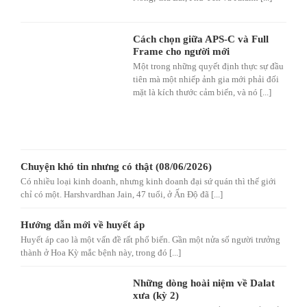
Cách chọn giữa APS-C và Full
Frame cho người mới
Một trong những quyết định thực sự đầu
tiên mà một nhiếp ảnh gia mới phải đối
mặt là kích thước cảm biến, và nó [...]
Chuyện khó tin nhưng có thật (08/06/2026)
Có nhiều loại kinh doanh, nhưng kinh doanh đại sứ quán thì thế giới
chỉ có một. Harshvardhan Jain, 47 tuổi, ở Ấn Độ đã [...]
Hướng dẫn mới về huyết áp
Huyết áp cao là một vấn đề rất phổ biến. Gần một nửa số người trưởng
thành ở Hoa Kỳ mắc bệnh này, trong đó [...]
Những dòng hoài niệm về Dalat
xưa (kỳ 2)