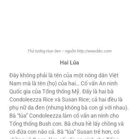
Thủ tướng Hun Sen – nguồn http://www.bbc.com
Hai Lúa
Ðây không phải là tên của một nông dân Việt
Nam mà là tên (họ) của hai… Cố vấn An ninh
Quốc gia của Tổng thống Mỹ. Ðấy là hai bà
Condoleezza Rice và Susan Rice; cả hai đều là
phụ nữ da đen (nhưng không bà con gì với nhau).
Bà “lúa” Condoleezza làm cố vấn an ninh cho
Tổng thống Bush con. Bà chưa hề lấy chồng và
có đứa con nào cả. Bà “lúa” Susan trẻ hơn, có