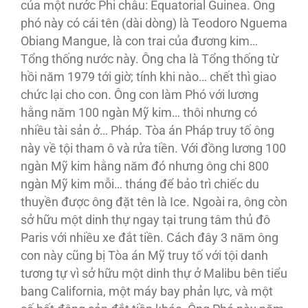
của một nước Phi châu: Equatorial Guinea. Ông
phó này có cái tên (dài dòng) là Teodoro Nguema
Obiang Mangue, là con trai của đương kim…
Tổng thống nước này. Ông cha là Tổng thống từ
hồi năm 1979 tới giờ; tính khi nào… chết thì giao
chức lại cho con. Ông con làm Phó với lương
hằng năm 100 ngàn Mỹ kim… thôi nhưng có
nhiều tài sản ở… Pháp. Tòa án Pháp truy tố ông
này về tội tham ô và rửa tiền. Với đồng lương 100
ngàn Mỹ kim hằng năm đó nhưng ông chi 800
ngàn Mỹ kim mỗi… tháng để bảo trì chiếc du
thuyền được ông đặt tên là Ice. Ngoài ra, ông còn
sở hữu một dinh thự ngay tại trung tâm thủ đô
Paris với nhiều xe đắt tiền. Cách đây 3 năm ông
con này cũng bị Tòa án Mỹ truy tố với tội danh
tương tự vì sở hữu một dinh thự ở Malibu bên tiểu
bang California, một máy bay phản lực, và một