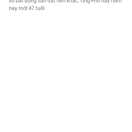
số bất động sản đắt tiền khác. Ông Phó này năm
nay mới 47 tuổi