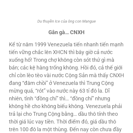
Du thuyền Ice của ông con Mangue
Gân gà… CNXH
Kể từ năm 1999 Venezuela tiến nhanh tiến mạnh
tiến vững chắc lên XHCN thì bây giờ cả nước
xuống hố! Trong chợ không còn sót thứ gì mà
bán; các kệ hàng trống không. Hồi đó, cả thế giới
chỉ còn lèo tèo vài nước Cộng Sản mà thấy CNXH
đang “đâm chồi” ở Venezuela thì Trung Cộng
mừng quá, “rót” vào nước này 63 tỉ đô la. Dĩ
nhiên, tình “đồng chí” thì… “đồng chí” nhưng
không hề cho không biếu không. Venezuela phải
trả lại cho Trung Cộng bằng… dầu thô tính theo
thời giá lúc vay tiền. Thời điểm đó, giá dầu thô
trên 100 đô la một thùng. Ðến nay còn chưa đầy