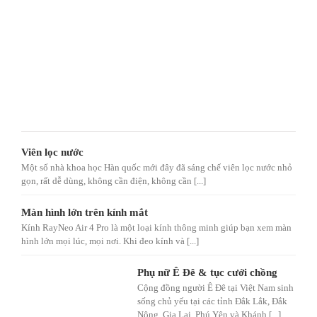
Viên lọc nước
Một số nhà khoa học Hàn quốc mới đây đã sáng chế viên lọc nước nhỏ
gọn, rất dễ dùng, không cần điện, không cần [...]
Màn hình lớn trên kính mắt
Kính RayNeo Air 4 Pro là một loại kính thông minh giúp bạn xem màn
hình lớn mọi lúc, mọi nơi. Khi đeo kính và [...]
Phụ nữ Ê Đê & tục cưới chồng
Cộng đồng người Ê Đê tại Việt Nam sinh
sống chủ yếu tại các tỉnh Đắk Lắk, Đắk
Nông, Gia Lai, Phú Yên và Khánh [...]