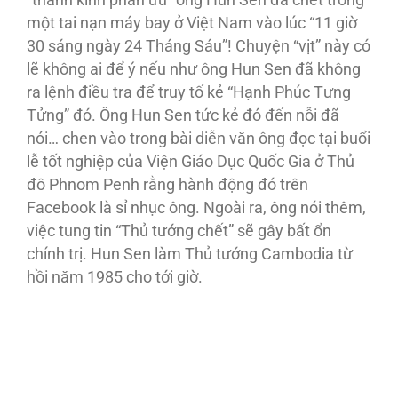
“thành kính phân ưu” ông Hun Sen đã chết trong
một tai nạn máy bay ở Việt Nam vào lúc “11 giờ
30 sáng ngày 24 Tháng Sáu”! Chuyện “vịt” này có
lẽ không ai để ý nếu như ông Hun Sen đã không
ra lệnh điều tra để truy tố kẻ “Hạnh Phúc Tưng
Tửng” đó. Ông Hun Sen tức kẻ đó đến nỗi đã
nói… chen vào trong bài diễn văn ông đọc tại buổi
lễ tốt nghiệp của Viện Giáo Dục Quốc Gia ở Thủ
đô Phnom Penh rằng hành động đó trên
Facebook là sỉ nhục ông. Ngoài ra, ông nói thêm,
việc tung tin “Thủ tướng chết” sẽ gây bất ổn
chính trị. Hun Sen làm Thủ tướng Cambodia từ
hồi năm 1985 cho tới giờ.