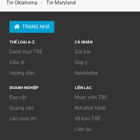
Tin Oklahoma
Tin Maryland
TRANG NHÀ
THỂ LOẠI A-Z
CÁ NHÂN
Danh mục TRẺ
Gửi bài
Điều lệ
Góp ý
Hướng dẫn
Newsletter
DOANH NGHIỆP
LIÊN LẠC
Rao vặt
Nhân viên TRẺ
Quảng cáo
Nơi phát hành
Các cuộc thi
Về báo TRẺ
Liên lạc