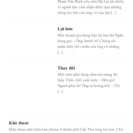
Phạm Văn Bình yêu mến Đà Lạt rất nhiều
vì người đọc cảm nhận được qua những
dòng tùy bút của ông vô vàn lưu [...]
Lợi hơn
Một doanh gia đang bận túi bụi thì Ngân
hàng gọi: - Ông Smith ơi! Chúng tôi
nhận thấy thẻ credit của ông có những
[...]
Thay đổi
Một triệu phú đang nằm mơ màng thì
thấy Thần chết xuất hiện: - Đến giờ
Ngươi phải đi! Ông ta hoảng hốt: - Tôi
[...]
Khó thoát
Điện thoại một tiệm bán phone ở thành phố Cần Thơ reng ton ton. Chủ