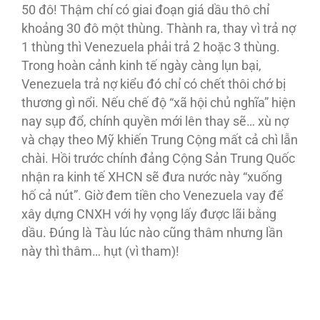
50 đô! Thậm chí có giai đoạn giá dầu thô chỉ
khoảng 30 đô một thùng. Thành ra, thay vì trả nợ
1 thùng thì Venezuela phải trả 2 hoặc 3 thùng.
Trong hoàn cảnh kinh tế ngày càng lụn bại,
Venezuela trả nợ kiểu đó chỉ có chết thôi chớ bị
thương gì nổi. Nếu chế độ “xã hội chủ nghĩa” hiện
nay sụp đổ, chính quyền mới lên thay sẽ… xù nợ
và chạy theo Mỹ khiến Trung Cộng mất cả chì lẫn
chài. Hồi trước chính đảng Cộng Sản Trung Quốc
nhận ra kinh tế XHCN sẽ đưa nước này “xuống
hố cả nút”. Giờ đem tiền cho Venezuela vay để
xây dựng CNXH với hy vọng lấy được lãi bằng
dầu. Ðúng là Tàu lúc nào cũng thâm nhưng lần
này thì thâm… hụt (vì tham)!