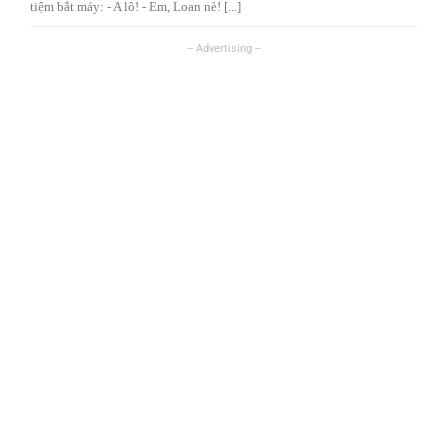
tiệm bắt máy: - A lô! - Em, Loan nè! [...]