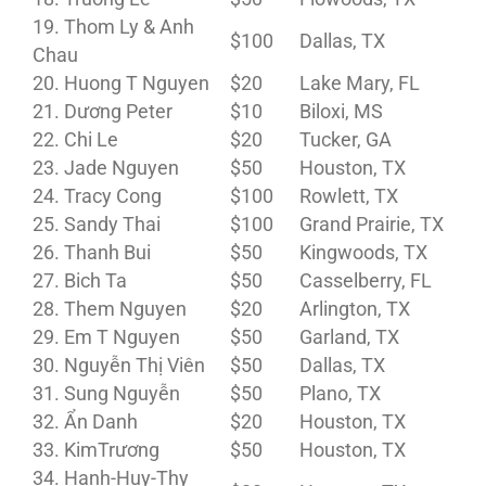
19. Thom Ly & Anh
$100
Dallas, TX
Chau
20. Huong T Nguyen
$20
Lake Mary, FL
21. Dương Peter
$10
Biloxi, MS
22. Chi Le
$20
Tucker, GA
23. Jade Nguyen
$50
Houston, TX
24. Tracy Cong
$100
Rowlett, TX
25. Sandy Thai
$100
Grand Prairie, TX
26. Thanh Bui
$50
Kingwoods, TX
27. Bich Ta
$50
Casselberry, FL
28. Them Nguyen
$20
Arlington, TX
29. Em T Nguyen
$50
Garland, TX
30. Nguyễn Thị Viên
$50
Dallas, TX
31. Sung Nguyễn
$50
Plano, TX
32. Ẩn Danh
$20
Houston, TX
33. KimTrương
$50
Houston, TX
34. Hanh-Huy-Thy