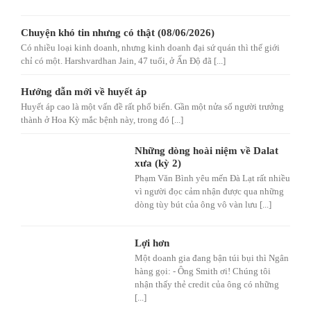
Chuyện khó tin nhưng có thật (08/06/2026)
Có nhiều loại kinh doanh, nhưng kinh doanh đại sứ quán thì thế giới
chỉ có một. Harshvardhan Jain, 47 tuổi, ở Ấn Độ đã [...]
Hướng dẫn mới về huyết áp
Huyết áp cao là một vấn đề rất phổ biến. Gần một nửa số người trưởng
thành ở Hoa Kỳ mắc bệnh này, trong đó [...]
Những dòng hoài niệm về Dalat
xưa (kỳ 2)
Phạm Văn Bình yêu mến Đà Lạt rất nhiều
vì người đọc cảm nhận được qua những
dòng tùy bút của ông vô vàn lưu [...]
Lợi hơn
Một doanh gia đang bận túi bụi thì Ngân
hàng gọi: - Ông Smith ơi! Chúng tôi
nhận thấy thẻ credit của ông có những
[...]