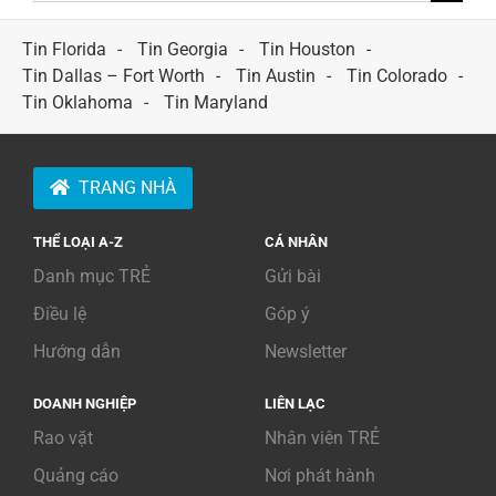
for:
Tin Florida
Tin Georgia
Tin Houston
Tin Dallas – Fort Worth
Tin Austin
Tin Colorado
Tin Oklahoma
Tin Maryland
TRANG NHÀ
THỂ LOẠI A-Z
CÁ NHÂN
Danh mục TRẺ
Gửi bài
Điều lệ
Góp ý
Hướng dẫn
Newsletter
DOANH NGHIỆP
LIÊN LẠC
Rao vặt
Nhân viên TRẺ
Quảng cáo
Nơi phát hành