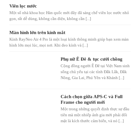
Viên lọc nước
Một số nhà khoa học Hàn quốc mới đây đã sáng chế viên lọc nước nhỏ
gọn, rất dễ dùng, không cần điện, không cần [...]
Màn hình lớn trên kính mắt
Kính RayNeo Air 4 Pro là một loại kính thông minh giúp bạn xem màn
hình lớn mọi lúc, mọi nơi. Khi đeo kính và [...]
Phụ nữ Ê Đê & tục cưới chồng
Cộng đồng người Ê Đê tại Việt Nam sinh
sống chủ yếu tại các tỉnh Đắk Lắk, Đắk
Nông, Gia Lai, Phú Yên và Khánh [...]
Cách chọn giữa APS-C và Full
Frame cho người mới
Một trong những quyết định thực sự đầu
tiên mà một nhiếp ảnh gia mới phải đối
mặt là kích thước cảm biến, và nó [...]