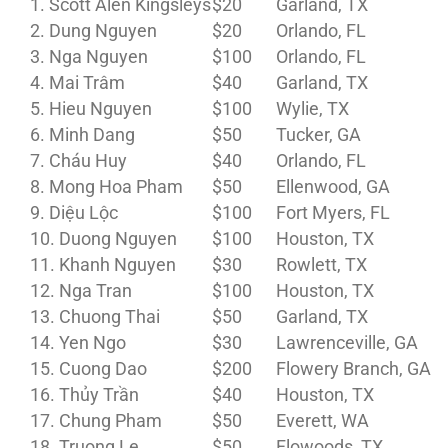
1. Scott Alen Kingsleys
$20
Garland, TX
2. Dung Nguyen
$20
Orlando, FL
3. Nga Nguyen
$100
Orlando, FL
4. Mai Trâm
$40
Garland, TX
5. Hieu Nguyen
$100
Wylie, TX
6. Minh Dang
$50
Tucker, GA
7. Cháu Huy
$40
Orlando, FL
8. Mong Hoa Pham
$50
Ellenwood, GA
9. Diệu Lộc
$100
Fort Myers, FL
10. Duong Nguyen
$100
Houston, TX
11. Khanh Nguyen
$30
Rowlett, TX
12. Nga Tran
$100
Houston, TX
13. Chuong Thai
$50
Garland, TX
14. Yen Ngo
$30
Lawrenceville, GA
15. Cuong Dao
$200
Flowery Branch, GA
16. Thủy Trần
$40
Houston, TX
17. Chung Pham
$50
Everett, WA
18. Truong Le
$50
Flowoods, TX