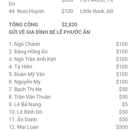
$200
Fort Worth, TX
Do
49. Nuoi Huynh
$100
Little Rock, AR
TỔNG CỘNG
$2,820
GỬI VỀ GIA ĐÌNH BÉ LÊ PHƯỚC ÂN
1. Ngô Chánh
$100
2. Đặng Hồng Ân
$100
3. Ngô Trần Anh Kiệt
$100
4. Tạ Hiền
$100
5. Đoàn Mỹ Vân
$100
6. Nguyễn My
$100
7. Bạch Thị Ne
$50
8. Trần Văn Thuận
$50
9. Lê Bá Nang
$5
10. Lê Đinh Đô
$50
11. Ẩn Danh
$50
12. Mai Loan
$300