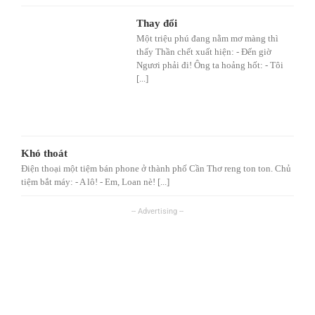
Thay đổi
Một triệu phú đang nằm mơ màng thì
thấy Thần chết xuất hiện: - Đến giờ
Ngươi phải đi! Ông ta hoảng hốt: - Tôi
[...]
Khó thoát
Điện thoại một tiệm bán phone ở thành phố Cần Thơ reng ton ton. Chủ
tiệm bắt máy: - A lô! - Em, Loan nè! [...]