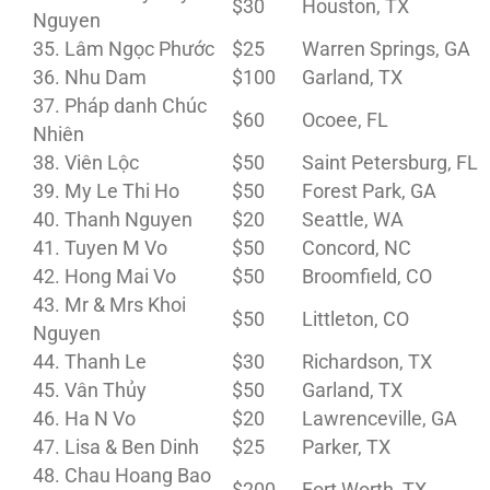
$30
Houston, TX
Nguyen
35. Lâm Ngọc Phước
$25
Warren Springs, GA
36. Nhu Dam
$100
Garland, TX
37. Pháp danh Chúc
$60
Ocoee, FL
Nhiên
38. Viên Lộc
$50
Saint Petersburg, FL
39. My Le Thi Ho
$50
Forest Park, GA
40. Thanh Nguyen
$20
Seattle, WA
41. Tuyen M Vo
$50
Concord, NC
42. Hong Mai Vo
$50
Broomfield, CO
43. Mr & Mrs Khoi
$50
Littleton, CO
Nguyen
44. Thanh Le
$30
Richardson, TX
45. Vân Thủy
$50
Garland, TX
46. Ha N Vo
$20
Lawrenceville, GA
47. Lisa & Ben Dinh
$25
Parker, TX
48. Chau Hoang Bao