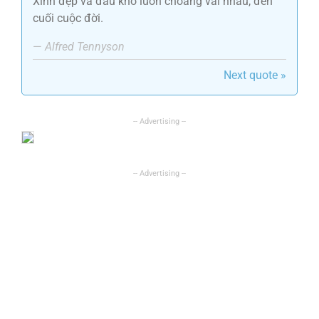
Xinh đẹp và đau khổ luôn choàng vai nhau, đến
cuối cuộc đời.
—
Alfred Tennyson
Next quote »