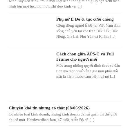
Kính RayNeo Air 4 Pro là một loại kính thông minh giúp bạn xem màn
hình lớn mọi lúc, mọi nơi. Khi đeo kính và [...]
Phụ nữ Ê Đê & tục cưới chồng
Cộng đồng người Ê Đê tại Việt Nam sinh
sống chủ yếu tại các tỉnh Đắk Lắk, Đắk
Nông, Gia Lai, Phú Yên và Khánh [...]
Cách chọn giữa APS-C và Full
Frame cho người mới
Một trong những quyết định thực sự đầu
tiên mà một nhiếp ảnh gia mới phải đối
mặt là kích thước cảm biến, và nó [...]
Chuyện khó tin nhưng có thật (08/06/2026)
Có nhiều loại kinh doanh, nhưng kinh doanh đại sứ quán thì thế giới
chỉ có một. Harshvardhan Jain, 47 tuổi, ở Ấn Độ đã [...]