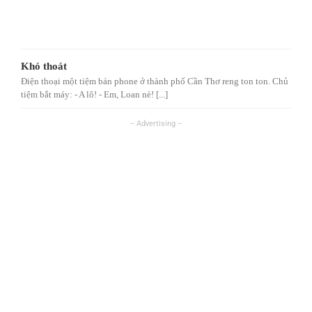
Khó thoát
Điện thoại một tiệm bán phone ở thành phố Cần Thơ reng ton ton. Chủ
tiệm bắt máy: - A lô! - Em, Loan nè! [...]