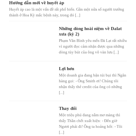
Hướng dẫn mới về huyết áp
Huyết áp cao là một vấn đề rất phổ biến. Gần một nửa số người trưởng
thành ở Hoa Kỳ mắc bệnh này, trong đó [...]
Những dòng hoài niệm về Dalat
xưa (kỳ 2)
Phạm Văn Bình yêu mến Đà Lạt rất nhiều
vì người đọc cảm nhận được qua những
dòng tùy bút của ông vô vàn lưu [...]
Lợi hơn
Một doanh gia đang bận túi bụi thì Ngân
hàng gọi: - Ông Smith ơi! Chúng tôi
nhận thấy thẻ credit của ông có những
[...]
Thay đổi
Một triệu phú đang nằm mơ màng thì
thấy Thần chết xuất hiện: - Đến giờ
Ngươi phải đi! Ông ta hoảng hốt: - Tôi
[...]